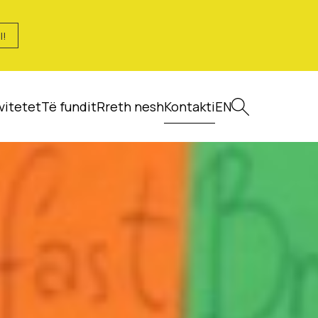
I!
vitetet
Të fundit
Rreth nesh
Kontakti
EN