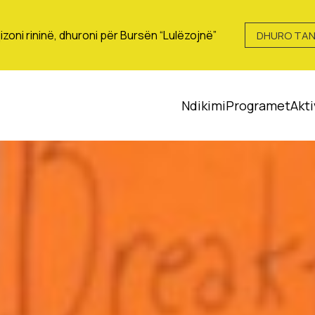
izoni rininë, dhuroni për Bursën “Lulëzojnë”
DHURO TAN
Ndikimi
Programet
Akti