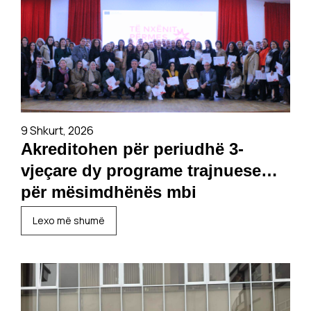
9 Shkurt, 2026
Akreditohen për periudhë 3-
vjeçare dy programe trajnuese
për mësimdhënës mbi
metodologjinë “Të nxënit përmes
Lexo më shumë
përvojës”