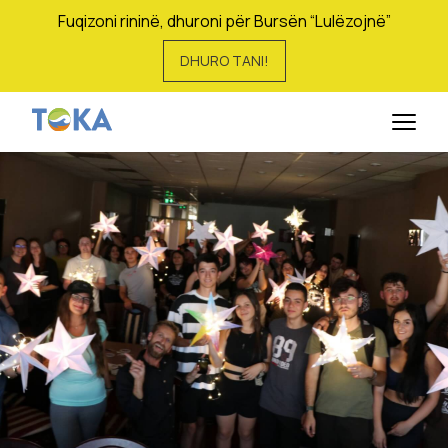
Fuqizoni rininë, dhuroni për Bursën “Lulëzojnë”
DHURO TANI!