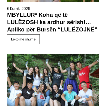
6 Korrik, 2026
MBYLLUR* Koha që të
LULËZOSH ka ardhur sërish!
Apliko për Bursën “LULËZOJNË”
2026/27!
Lexo më shumë