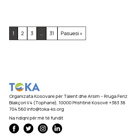
1
2
3
…
31
Pasuesi »
Organizata Kosovare për Talent dhe Arsim -- Rruga Feriz
Blakçori I/4 (Tophane), 10000 Prishtinë Kosovë +383 38
704 560
info@toka-ks.org
Na ndiqni për më të fundit