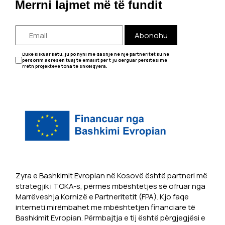
Merrni lajmet më të fundit
Abonohu
Duke klikuar këtu, ju po hyni me dashje në një partneritet ku ne
përdorim adresën tuaj të emailit për t'ju dërguar përditësime
rreth projekteve tona të shkëlqyera.
Zyra e Bashkimit Evropian në Kosovë është partneri më
strategjik i TOKA-s, përmes mbështetjes së ofruar nga
Marrëveshja Kornizë e Partneritetit (FPA). Kjo faqe
interneti mirëmbahet me mbështetjen financiare të
Bashkimit Evropian. Përmbajtja e tij është përgjegjësi e