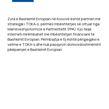
Zyra e Bashkimit Evropian në Kosovë është partneri më
strategjik i TOKA-s, përmes mbështetjes së ofruar nga
Marrëveshja Kornizë e Partneritetit (FPA). Kjo faqe
interneti mirëmbahet me mbështetjen financiare të
Bashkimit Evropian. Përmbajtja e tij është përgjegjësi e
vetme e TOKA-s dhe nuk pasqyron domosdoshmërisht
pikëpamjet e Bashkimit Evropian.