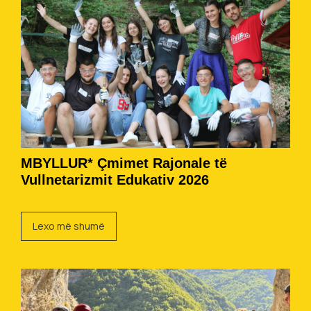
MBYLLUR* Çmimet Rajonale të
Vullnetarizmit Edukativ 2026
Lexo më shumë