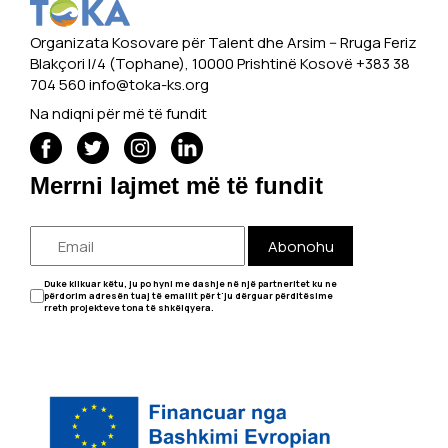
Organizata Kosovare për Talent dhe Arsim -- Rruga Feriz
Blakçori I/4 (Tophane), 10000 Prishtinë Kosovë +383 38
704 560
info@toka-ks.org
Na ndiqni për më të fundit
Merrni lajmet më të fundit
Abonohu
Duke klikuar këtu, ju po hyni me dashje në një partneritet ku ne
përdorim adresën tuaj të emailit për t'ju dërguar përditësime
rreth projekteve tona të shkëlqyera.