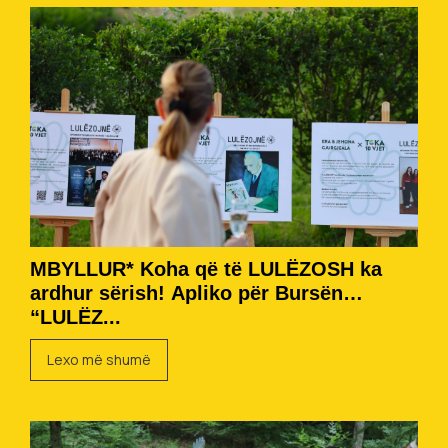
MBYLLUR* Koha që të LULËZOSH ka
ardhur sërish! Apliko për Bursën
“LULËZ...
Lexo më shumë