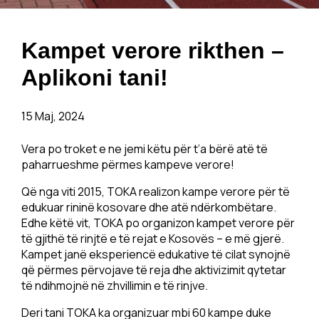
Kampet verore rikthen –
Aplikoni tani!
15 Maj, 2024
Vera po troket e ne jemi këtu për t’a bërë atë të
paharrueshme përmes kampeve verore!
Që nga viti 2015, TOKA realizon kampe verore për të
edukuar rininë kosovare dhe atë ndërkombëtare.
Edhe këtë vit, TOKA po organizon kampet verore për
të gjithë të rinjtë e të rejat e Kosovës – e më gjerë.
Kampet janë eksperiencë edukative të cilat synojnë
që përmes përvojave të reja dhe aktivizimit qytetar
të ndihmojnë në zhvillimin e të rinjve.
Deri tani TOKA ka organizuar mbi 60 kampe duke