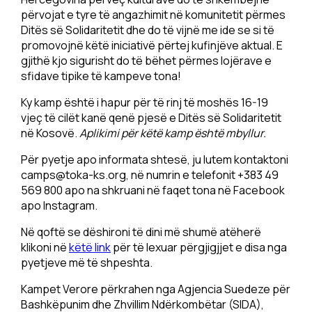
përvojat e tyre të angazhimit në komunitetit përmes
Ditës së Solidaritetit dhe do të vijnë me ide se si të
promovojnë këtë iniciativë përtej kufinjëve aktual. E
gjithë kjo sigurisht do të bëhet përmes lojërave e
sfidave tipike të kampeve tona!
Ky kamp është i hapur për të rinj të moshës 16-19
vjeç të cilët kanë qenë pjesë e Ditës së Solidaritetit
në Kosovë.
Aplikimi për këtë kamp është mbyllur.
Për pyetje apo informata shtesë, ju lutem kontaktoni
camps@toka-ks.org
, në numrin e telefonit +383 49
569 800 apo na shkruani në faqet tona në Facebook
apo Instagram.
Në qoftë se dëshironi të dini më shumë atëherë
klikoni në
këtë link
për të lexuar përgjigjjet e disa nga
pyetjeve më të shpeshta.
Kampet Verore përkrahen nga Agjencia Suedeze për
Bashkëpunim dhe Zhvillim Ndërkombëtar (SIDA),