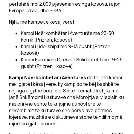
përfshirë mbi 2,000 pjesëmarrës nga Kosova, rajoni,
Evropa, Izraeli dhe ShBA.
Njihu me kampet e kësaj vere!
Kampi Ndërkombëtar i Aventurës me 23-30
korrik (Prizren, Kosovë)
Kampi i Lidershipit me 9-13 gusht (Prizren,
Kosovë)
Kampi Europian i Ditës së Solidaritetit me 19-25
gusht (Prizren, Kosovë)
Kampi Ndërkombëtar i Aventurës
do të jetë kampi
më i gjatë i kësaj vere, ky kamp do të bëj bashkë të
rinj nga e gjithë bota për 8 ditë. Temat e këtij kampi
janë Shkëmbimi i Kulturave dhe Mbrojtja e Mjedisit, ku
misioni ynë është të krijojmë atmosferë të
shkëmbimit të kulturave dhe përvojave përmes
lojërave, muzikës e diskutimeve si dhe të ndihmojmë
mjedisin gjatë procesit.