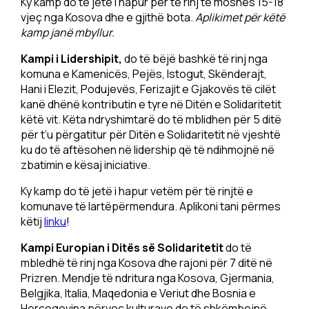
Ky kamp do të jetë i hapur për të rinj të moshës 15-18
vjeç nga Kosova dhe e gjithë bota.
Aplikimet për këtë
kamp janë mbyllur.
Kampi i Lidershipit,
do të bëjë bashkë të rinj nga
komuna e Kamenicës, Pejës, Istogut, Skënderajt,
Hani i Elezit, Podujevës, Ferizajit e Gjakovës të cilët
kanë dhënë kontributin e tyre në Ditën e Solidaritetit
këtë vit. Këta ndryshimtarë do të mblidhen për 5 ditë
për t’u përgatitur për Ditën e Solidaritetit në vjeshtë
ku do të aftësohen në lidership që të ndihmojnë në
zbatimin e kësaj iniciative.
Ky kamp do të jetë i hapur vetëm për të rinjtë e
komunave të lartëpërmendura. Aplikoni tani përmes
këtij
linku
!
Kampi Europian i Ditës së Solidaritetit
do të
mbledhë të rinj nga Kosova dhe rajoni për 7 ditë në
Prizren. Mendje të ndritura nga Kosova, Gjermania,
Belgjika, Italia, Maqedonia e Veriut dhe Bosnia e
Hercegovina përveç kulturave do të shkëmbejnë