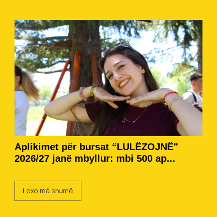
Aplikimet për bursat “LULËZOJNË”
2026/27 janë mbyllur: mbi 500 ap...
Lexo më shumë