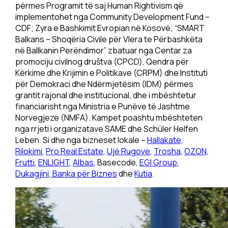
përmes Programit të saj Human Rightivism që
implementohet nga Community Development Fund –
CDF; Zyra e Bashkimit Evropian në Kosovë; “SMART
Balkans – Shoqëria Civile për Vlera te Përbashkëta
në Ballkanin Perëndimor” zbatuar nga Centar za
promociju civilnog društva (CPCD), Qendra për
Kërkime dhe Krijimin e Politikave (CRPM) dhe Instituti
për Demokraci dhe Ndërmjetësim (IDM) përmes
grantit rajonal dhe institucional, dhe i mbështetur
financiarisht nga Ministria e Punëve të Jashtme
Norvegjeze (NMFA). Kampet poashtu mbështeten
nga rrjeti i organizatave SAME dhe Schüler Helfen
Leben. Si dhe nga bizneset lokale –
Hallakate,
Rilokimi
,
Pro Real Estate
,
Ujë Rugove
,
Trosha
,
OZON,
Frutti
,
ENLIGHT
,
Albas
, Basecode,
EGI Group
,
Dukagjini
,
Banka për Biznes
dhe
Kutia
.