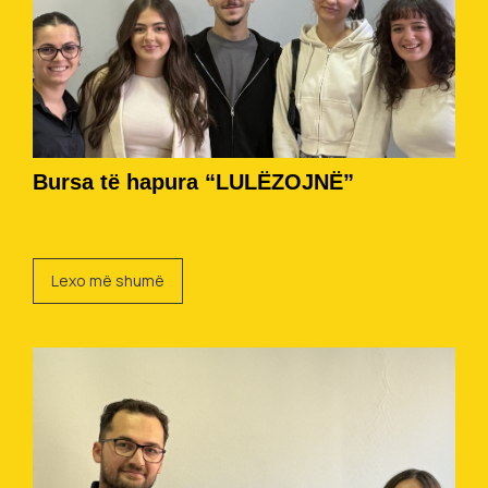
Bursa të hapura “LULËZOJNË”
Lexo më shumë