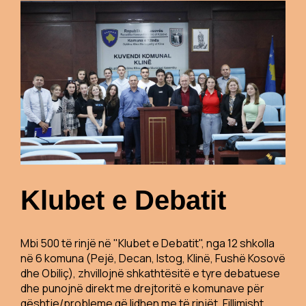
Klubet e Debatit
Mbi 500 të rinjë në "Klubet e Debatit", nga 12 shkolla
në 6 komuna (Pejë, Decan, Istog, Klinë, Fushë Kosovë
dhe Obiliç), zhvillojnë shkathtësitë e tyre debatuese
dhe punojnë direkt me drejtoritë e komunave për
qështje/probleme që lidhen me të rinjët. Fillimisht,