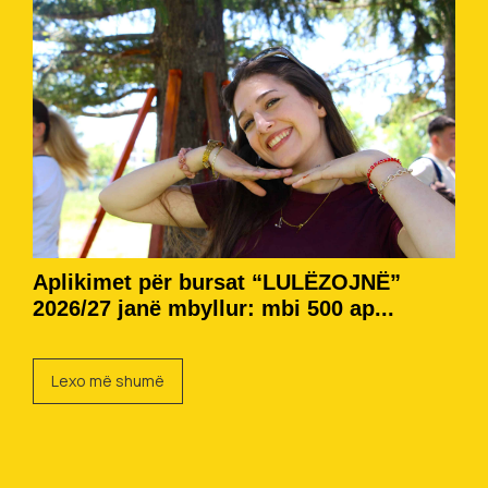
Aplikimet për bursat “LULËZOJNË”
2026/27 janë mbyllur: mbi 500 ap...
Lexo më shumë