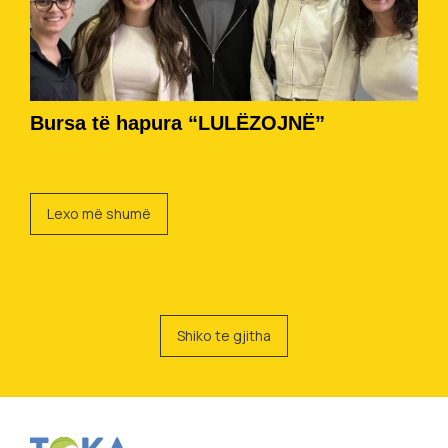
Bursa të hapura “LULËZOJNË”
Lexo më shumë
Shiko te gjitha