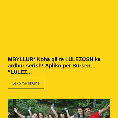
MBYLLUR* Koha që të LULËZOSH ka
ardhur sërish! Apliko për Bursën
“LULËZ...
Lexo më shumë