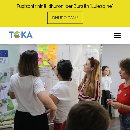
Fuqizoni rininë, dhuroni për Bursën “Lulëzojnë”
DHURO TANI!