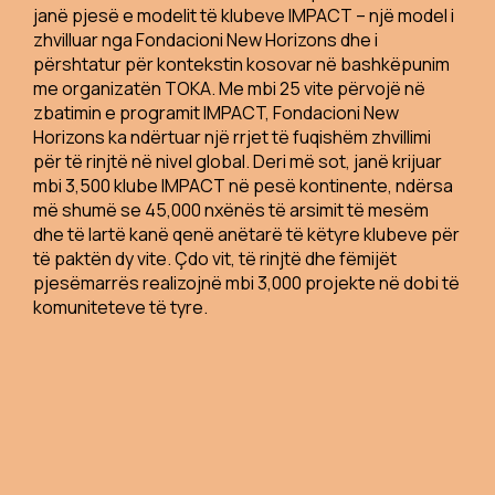
janë pjesë e modelit të klubeve IMPACT – një model i
zhvilluar nga Fondacioni New Horizons dhe i
përshtatur për kontekstin kosovar në bashkëpunim
me organizatën TOKA. Me mbi 25 vite përvojë në
zbatimin e programit IMPACT, Fondacioni New
Horizons ka ndërtuar një rrjet të fuqishëm zhvillimi
për të rinjtë në nivel global. Deri më sot, janë krijuar
mbi 3,500 klube IMPACT në pesë kontinente, ndërsa
më shumë se 45,000 nxënës të arsimit të mesëm
dhe të lartë kanë qenë anëtarë të këtyre klubeve për
të paktën dy vite. Çdo vit, të rinjtë dhe fëmijët
pjesëmarrës realizojnë mbi 3,000 projekte në dobi të
komuniteteve të tyre.