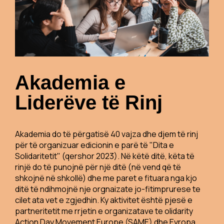
Akademia e
Liderëve të Rinj
Akademia do të përgatisë 40 vajza dhe djem të rinj
për të organizuar edicionin e parë të "Dita e
Solidaritetit" (qershor 2023). Në këtë ditë, këta të
rinjë do të punojnë për një ditë (në vend që të
shkojnë në shkollë) dhe me paret e fituara nga kjo
ditë të ndihmojnë nje orgnaizate jo-fitimprurese te
cilet ata vet e zgjedhin. Ky aktivitet është pjesë e
partneritetit me rrjetin e organizatave te olidarity
Action Day Movement Europe (SAME) dhe Evropa