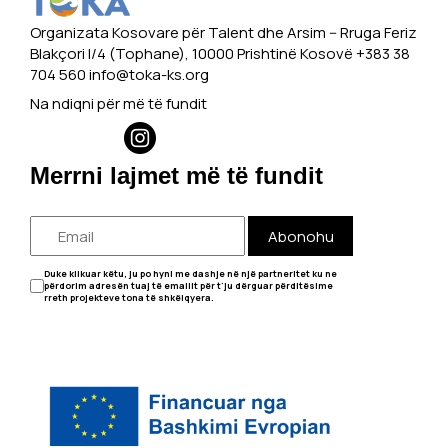
Organizata Kosovare për Talent dhe Arsim -- Rruga Feriz
Blakçori I/4 (Tophane), 10000 Prishtinë Kosovë +383 38
704 560
info@toka-ks.org
Na ndiqni për më të fundit
Merrni lajmet më të fundit
Abonohu
Duke klikuar këtu, ju po hyni me dashje në një partneritet ku ne
përdorim adresën tuaj të emailit për t'ju dërguar përditësime
rreth projekteve tona të shkëlqyera.