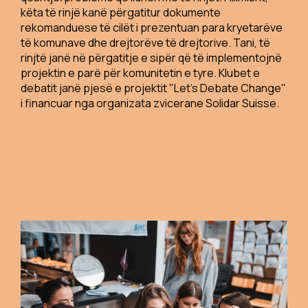
këta të rinjë kanë përgatitur dokumente
rekomanduese të cilët i prezentuan para kryetarëve
të komunave dhe drejtorëve të drejtorive. Tani, të
rinjtë janë në përgatitje e sipër që të implementojnë
projektin e parë për komunitetin e tyre. Klubet e
debatit janë pjesë e projektit "Let's Debate Change"
i financuar nga organizata zvicerane Solidar Suisse.