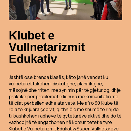
Klubet e
Vullnetarizmit
Edukativ
Jashtë ose brenda klasës, këto janë vendet ku
vullnetarët takohen, diskutojnë, planifikojnë,
mësojnë dhe rriten, me synimin për të gjetur zgjidhje
praktike për problemet e lidhura me komunitetin me
të cilat përballen edhe ata vetë. Me afro 30 Klube të
reja të krijuara çdo vit, gjithnjë e më shumë të rinj do
t'i bashkohen radhëve të qytetarëve aktivë dhe do të
vazhdojnë të angazhohen në komunitetet e tyre.
Klubet e Vullnetarizmit Edukativ/Super-Vullnetarëve