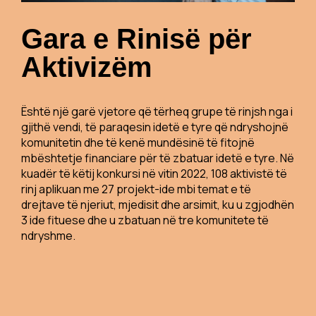
Gara e Rinisë për
Aktivizëm
Është një garë vjetore që tërheq grupe të rinjsh nga i
gjithë vendi, të paraqesin idetë e tyre që ndryshojnë
komunitetin dhe të kenë mundësinë të fitojnë
mbështetje financiare për të zbatuar idetë e tyre. Në
kuadër të këtij konkursi në vitin 2022, 108 aktivistë të
rinj aplikuan me 27 projekt-ide mbi temat e të
drejtave të njeriut, mjedisit dhe arsimit, ku u zgjodhën
3 ide fituese dhe u zbatuan në tre komunitete të
ndryshme.