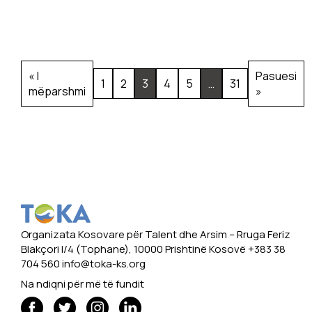
« I
Pasuesi
1
2
3
4
5
…
31
mëparshmi
»
Organizata Kosovare për Talent dhe Arsim -- Rruga Feriz
Blakçori I/4 (Tophane), 10000 Prishtinë Kosovë +383 38
704 560
info@toka-ks.org
Na ndiqni për më të fundit