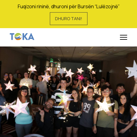
Fuqizoni rininë, dhuroni për Bursën “Lulëzojnë”
DHURO TANI!