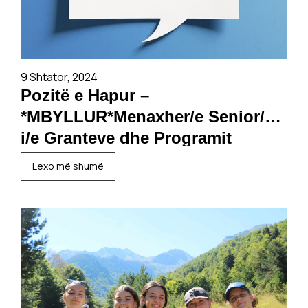
9 Shtator, 2024
Pozitë e Hapur –
*MBYLLUR*Menaxher/e Senior/e
i/e Granteve dhe Programit
Lexo më shumë