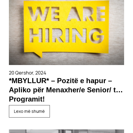
20 Qershor, 2024
*MBYLLUR* – Pozitë e hapur –
Apliko për Menaxher/e Senior/ të
Programit!
Lexo më shumë