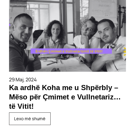
29 Maj, 2024
Ka ardhë Koha me u Shpërbly –
Mëso për Çmimet e Vullnetarizmit
të Vitit!
Lexo më shumë