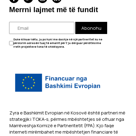
Merrni lajmet më të fundit
Abonohu
Duke klikuar këtu, ju po hyni me dashje në një partneritet ku ne
përdorim adresën tuaj të emailit për t'ju dërguar përditësime
rreth projekteve tona të shkëlqyera.
Zyra e Bashkimit Evropian në Kosovë është partneri më
strategjik i TOKA-s, përmes mbështetjes së ofruar nga
Marrëveshja Kornizë e Partneritetit (FPA). Kjo faqe
interneti mirëmbahet me mbështetjen financiare të