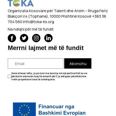
Organizata Kosovare për Talent dhe Arsim -- Rruga Feriz
Blakçori I/4 (Tophane), 10000 Prishtinë Kosovë +383 38
704 560
info@toka-ks.org
Na ndiqni për më të fundit
Merrni lajmet më të fundit
Abonohu
Duke klikuar këtu, ju po hyni me dashje në një partneritet ku ne
përdorim adresën tuaj të emailit për t'ju dërguar përditësime
rreth projekteve tona të shkëlqyera.