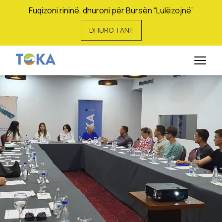
Fuqizoni rininë, dhuroni për Bursën “Lulëzojnë”
DHURO TANI!