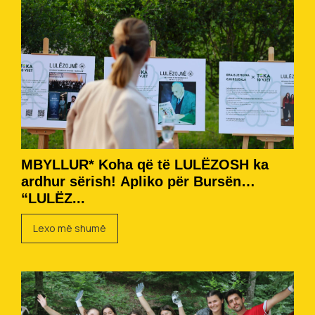
MBYLLUR* Koha që të LULËZOSH ka
ardhur sërish! Apliko për Bursën
“LULËZ...
Lexo më shumë