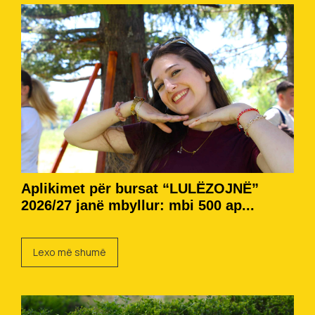
Aplikimet për bursat “LULËZOJNË”
2026/27 janë mbyllur: mbi 500 ap...
Lexo më shumë