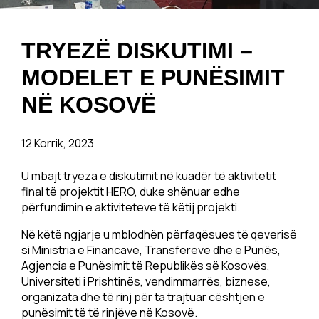
TRYEZË DISKUTIMI –
MODELET E PUNËSIMIT
NË KOSOVË
12 Korrik, 2023
U mbajt tryeza e diskutimit në kuadër të aktivitetit
final të projektit HERO, duke shënuar edhe
përfundimin e aktiviteteve të këtij projekti.
Në këtë ngjarje u mblodhën përfaqësues të qeverisë
si Ministria e Financave, Transfereve dhe e Punës,
Agjencia e Punësimit të Republikës së Kosovës,
Universiteti i Prishtinës, vendimmarrës, biznese,
organizata dhe të rinj për ta trajtuar cështjen e
punësimit të të rinjëve në Kosovë.