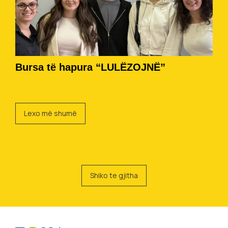
Bursa të hapura “LULËZOJNË”
Lexo më shumë
Shiko te gjitha