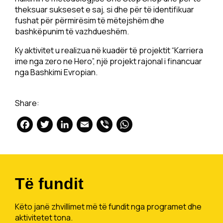
theksuar sukseset e saj, si dhe për të identifikuar
fushat për përmirësim të mëtejshëm dhe
bashkëpunim të vazhdueshëm.
Ky aktivitet u realizua në kuadër të projektit “Karriera
ime nga zero ne Hero”, një projekt rajonal i financuar
nga Bashkimi Evropian.
Share:
Facebook
Twitter
LinkedIn
Email
Viber
WhatsApp
Të fundit
Këto janë zhvillimet më të fundit nga programet dhe
aktivitetet tona.