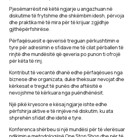
Pjesëmarrësit në këtë ngjarje u angazhuan në
diskutime të frytshme dhe shkëmbim idesh, përvoja
dhe praktika më të mira për të krijuar zgjidhje
gjithëpërfshirëse.
Përfaqësuesit e qeverisë treguan përkushtimin e
tyre për adresimin e sfidave me të cilat përballen të
rinjtë dhe mundësitë që qeveria po punon ti ofrojë
për këta të rinj.
Kontribut të vecantë dhanë edhe përfaqësues nga
biznese dhe organizata, duke theksuar nevojat dhe
kërkesat e tregut të punës dhe aftësitë e
nevojshme të kërkuara nga puëndhënësit.
Një pikë kryesore e kësaj ngjarje ishte edhe
përfshirja aktive e të rinjëve në diskutim, ku ata
shprehën sfidat dhe idetë e tyre.
Konferenca shërbeu si një mundësi për të vlerësuar
ndikimin e metodologjisë One Stop Shop dhe për të