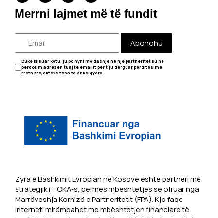
Merrni lajmet më të fundit
Abonohu
Duke klikuar këtu, ju po hyni me dashje në një partneritet ku ne
përdorim adresën tuaj të emailit për t'ju dërguar përditësime
rreth projekteve tona të shkëlqyera.
Zyra e Bashkimit Evropian në Kosovë është partneri më
strategjik i TOKA-s, përmes mbështetjes së ofruar nga
Marrëveshja Kornizë e Partneritetit (FPA). Kjo faqe
interneti mirëmbahet me mbështetjen financiare të