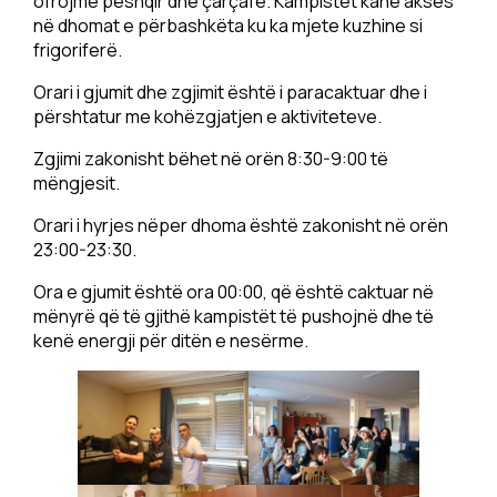
ofrojmë peshqir dhe çarçafë. Kampistët kanë akses
në dhomat e përbashkëta ku ka mjete kuzhine si
frigoriferë.
Orari i gjumit dhe zgjimit është i paracaktuar dhe i
përshtatur me kohëzgjatjen e aktiviteteve.
Zgjimi zakonisht bëhet në orën 8:30-9:00 të
mëngjesit.
Orari i hyrjes nëper dhoma është zakonisht në orën
23:00-23:30.
Ora e gjumit është ora 00:00, që është caktuar në
mënyrë që të gjithë kampistët të pushojnë dhe të
kenë energji për ditën e nesërme.