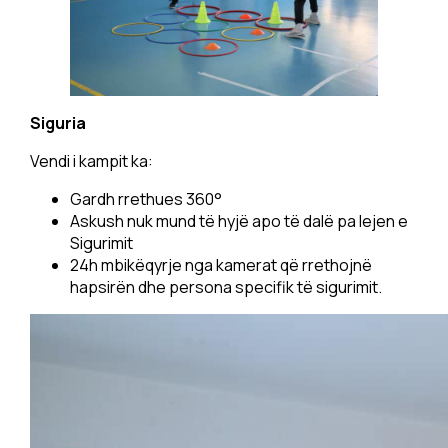
Siguria
Vendi i kampit ka:
Gardh rrethues 360°
Askush nuk mund të hyjë apo të dalë pa lejen e
Sigurimit
24h mbikëqyrje nga kamerat që rrethojnë
hapsirën dhe persona specifik të sigurimit.