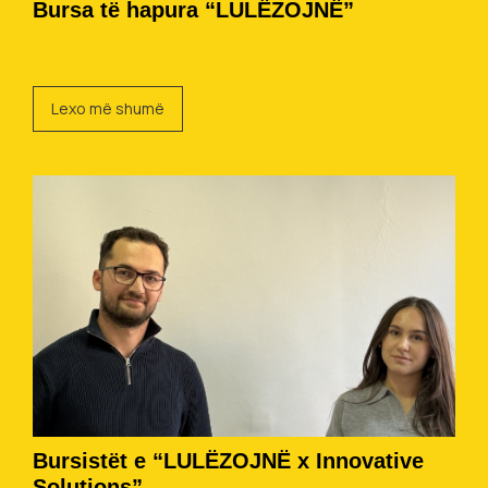
Bursa të hapura “LULËZOJNË”
Lexo më shumë
Bursistët e “LULËZOJNË x Innovative
Solutions”