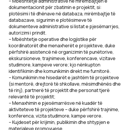
– Mbështetje administrative në mirëmbajtjen e
dokumentacionit për zbatimin e projektit, si:
plotësimi i të dhënave në databaza, mirëmbajtje të
databazave, sigurimin e plotësimeve të
dokumenteve administrative si listat e pjesëmarrjes,
autorizimi i prindit.
– Mbështetje operative dhe logjistike për
koordinatorët dhe menaxherët e projekteve, duke
përfshirë asistencë në organizimin të punëtorive,
ekskursioneve, trajnimeve, konferencave, vizitave
studimore, kampeve verore; kjo nënkupton
identifikimin dhe komunikimin direkt me furnitorë.
– Komunikimin me hisedarët e jashtëm të projekteve
(si mentorë, drejtorë të shkollave, mësimdhënës dhe
të rinj), partnerë të projektit dhe personat tjerë
relevantë të projektit;
– Menaxhimin e pjesëmarrësve në kuadër të
aktiviteteve të projekteve – duke përfshirë trajnime,
konferenca, vizita studimore, kampe verore.
– Kujdeset për krijimin, publikimin dhe shtypjen e
materialeve promovuese.