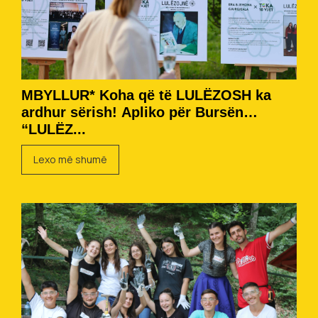
MBYLLUR* Koha që të LULËZOSH ka
ardhur sërish! Apliko për Bursën
“LULËZ...
Lexo më shumë