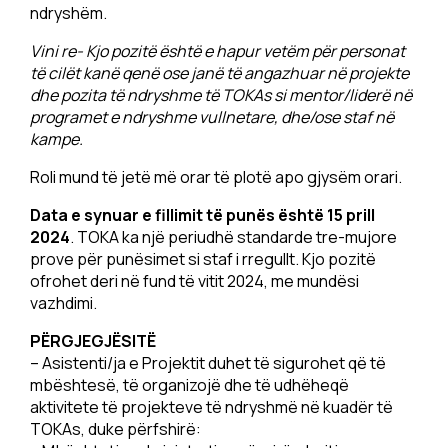
ndryshëm.
Vini re- Kjo pozitë është e hapur vetëm për personat
të cilët kanë qenë ose janë të angazhuar në projekte
dhe pozita të ndryshme të TOKAs si mentor/liderë në
programet e ndryshme vullnetare, dhe/ose staf në
kampe.
Roli mund të jetë më orar të plotë apo gjysëm orari.
Data e synuar e fillimit të punës është 15 prill
2024
. TOKA ka një periudhë standarde tre-mujore
prove për punësimet si staf i rregullt. Kjo pozitë
ofrohet deri në fund të vitit 2024, me mundësi
vazhdimi.
PËRGJEGJËSITË
– Asistenti/ja e Projektit duhet të sigurohet që të
mbështesë, të organizojë dhe të udhëheqë
aktivitete të projekteve të ndryshmë në kuadër të
TOKAs, duke përfshirë: