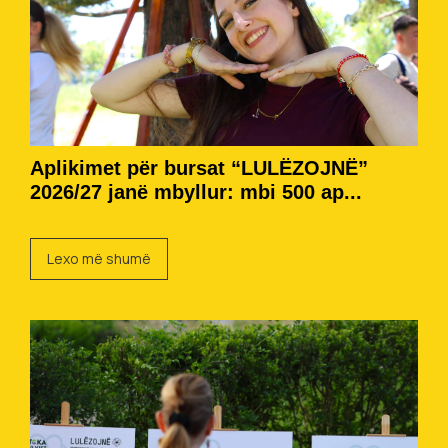
Aplikimet për bursat “LULËZOJNË”
2026/27 janë mbyllur: mbi 500 ap...
Lexo më shumë