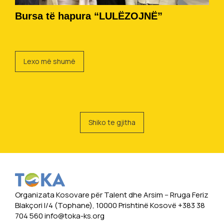
Bursa të hapura “LULËZOJNË”
Lexo më shumë
Shiko te gjitha
Organizata Kosovare për Talent dhe Arsim -- Rruga Feriz
Blakçori I/4 (Tophane), 10000 Prishtinë Kosovë +383 38
704 560
info@toka-ks.org