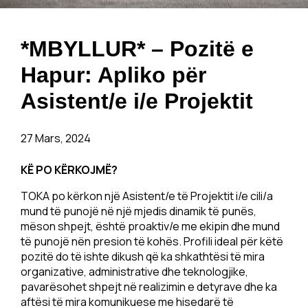
*MBYLLUR* – Pozitë e
Hapur: Apliko për
Asistent/e i/e Projektit
27 Mars, 2024
KË PO KËRKOJMË?
TOKA po kërkon një Asistent/e të Projektit i/e cili/a
mund të punojë në një mjedis dinamik të punës,
mëson shpejt, është proaktiv/e me ekipin dhe mund
të punojë nën presion të kohës. Profili ideal për këtë
pozitë do të ishte dikush që ka shkathtësi të mira
organizative, administrative dhe teknologjike,
pavarësohet shpejt në realizimin e detyrave dhe ka
aftësi të mira komunikuese me hisedarë të