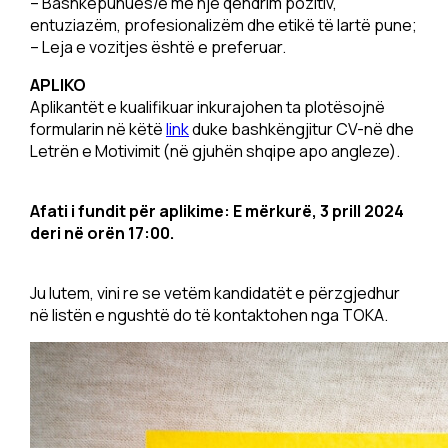
– Bashkëpunues/e me një qëndrim pozitiv,
entuziazëm, profesionalizëm dhe etikë të lartë pune;
– Leja e vozitjes është e preferuar.
APLIKO
Aplikantët e kualifikuar inkurajohen ta plotësojnë
formularin në këtë
link
duke bashkëngjitur CV-në dhe
Letrën e Motivimit (në gjuhën shqipe apo angleze).
Afati i fundit për aplikime: E mërkurë, 3 prill 2024
deri në orën 17:00.
Ju lutem, vini re se vetëm kandidatët e përzgjedhur
në listën e ngushtë do të kontaktohen nga TOKA.