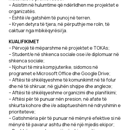
– Asistim në hulumtime që ndërlidhen me projektet e
organizatës.
– Është i/e gatshëm të punoj në terren.
– Kryen detyra të tjera, në përputhje me rolin, të
caktuar nga mbikëqyrësi/ja.
KUALIFIKIMET
– Përvojë të mëparshme në projektet e TOKAs;
– Student/e në shkenca sociale ose i/e diplomuar në
shkenca sociale;
– Njohuri të mira kompjuterike, sidomos në
programet e Microsoft Office dhe Google Drive;
– Aftësi të shkëlqyeshme të komunikimit në të folur
dhe në të shkruar, në gjuhën shqipe dhe angleze;
– Aftësi të shkëlqyeshme organizimi dhe planifikimi;
– Aftësi për të punuar nën presion, në afate të
shkurta kohore dhe i/e adaptueshëm në ndryshimin e
prioriteteve;
– Gatishmëria për të punuar në mënyrë efektive si në
mënyrë të pavarur ashtu dhe në një mjedis ekipor;