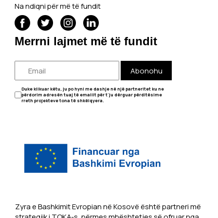
Na ndiqni për më të fundit
Merrni lajmet më të fundit
Abonohu
Duke klikuar këtu, ju po hyni me dashje në një partneritet ku ne
përdorim adresën tuaj të emailit për t'ju dërguar përditësime
rreth projekteve tona të shkëlqyera.
Zyra e Bashkimit Evropian në Kosovë është partneri më
strategjik i TOKA-s, përmes mbështetjes së ofruar nga