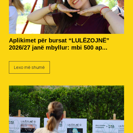
Aplikimet për bursat “LULËZOJNË”
2026/27 janë mbyllur: mbi 500 ap...
Lexo më shumë