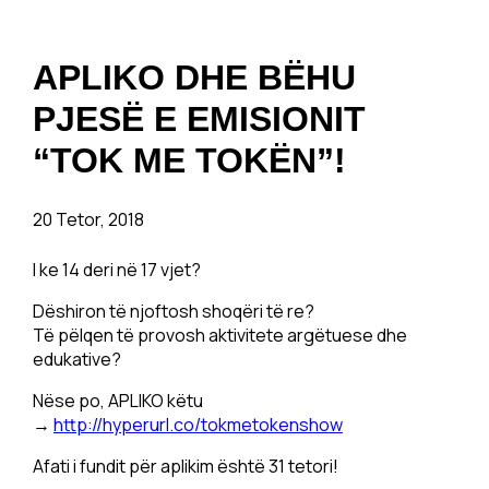
APLIKO DHE BËHU
PJESË E EMISIONIT
“TOK ME TOKËN”!
20 Tetor, 2018
I ke 14 deri në 17 vjet?
Dëshiron të njoftosh shoqëri të re?
Të pëlqen të provosh aktivitete argëtuese dhe
edukative?
Nëse po, APLIKO këtu
→
http://hyperurl.co/tokmetokenshow
Afati i fundit për aplikim është 31 tetori!