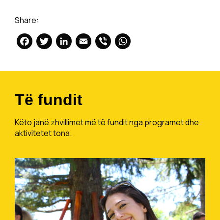
Share:
Facebook
Twitter
LinkedIn
Email
Viber
WhatsApp
Të fundit
Këto janë zhvillimet më të fundit nga programet dhe
aktivitetet tona.