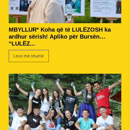
MBYLLUR* Koha që të LULËZOSH ka
ardhur sërish! Apliko për Bursën
“LULËZ...
Lexo më shumë