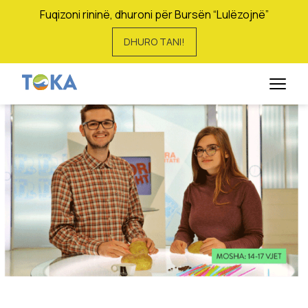
Fuqizoni rininë, dhuroni për Bursën “Lulëzojnë”
DHURO TANI!