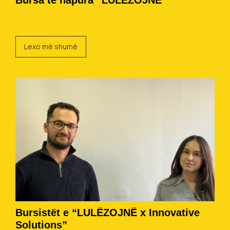
Bursa të hapura “LULËZOJNË”
Lexo më shumë
Bursistët e “LULËZOJNË x Innovative
Solutions”