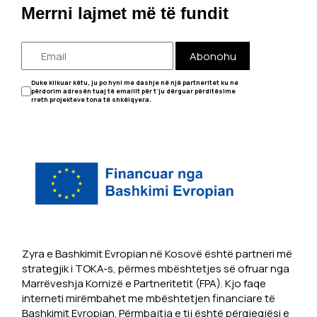
Merrni lajmet më të fundit
Abonohu
Duke klikuar këtu, ju po hyni me dashje në një partneritet ku ne
përdorim adresën tuaj të emailit për t'ju dërguar përditësime
rreth projekteve tona të shkëlqyera.
Zyra e Bashkimit Evropian në Kosovë është partneri më
strategjik i TOKA-s, përmes mbështetjes së ofruar nga
Marrëveshja Kornizë e Partneritetit (FPA). Kjo faqe
interneti mirëmbahet me mbështetjen financiare të
Bashkimit Evropian. Përmbajtja e tij është përgjegjësi e