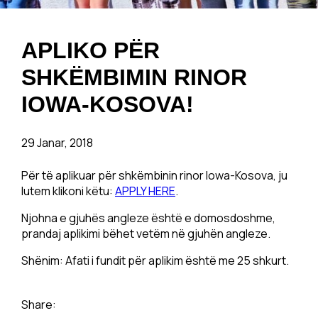
APLIKO PËR
SHKËMBIMIN RINOR
IOWA-KOSOVA!
29 Janar, 2018
Për të aplikuar për shkëmbinin rinor Iowa-Kosova, ju
lutem klikoni këtu:
APPLY HERE
.
Njohna e gjuhës angleze është e domosdoshme,
prandaj aplikimi bëhet vetëm në gjuhën angleze.
Shënim: Afati i fundit për aplikim është me 25 shkurt.
Share: