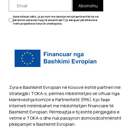
Abonohu
Duke klikuar këtu, ju po hyni me dashje në një partneritet ku ne
përdorim adresën tuaj të emailit për t'ju dërguar përditësime
rreth projekteve tona të shkëlqyera.
Zyra e Bashkimit Evropian në Kosovë është partneri më
strategjik i TOKA-s, përmes mbështetjes së ofruar nga
Marrëveshja Kornizë e Partneritetit (FPA). Kjo faqe
interneti mirëmbahet me mbështetjen financiare të
Bashkimit Evropian. Përmbajtja e tij është përgjegjësi e
vetme e TOKA-s dhe nuk pasqyron domosdoshmërisht
pikëpamjet e Bashkimit Evropian.