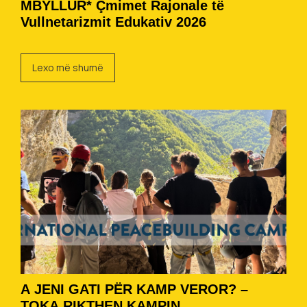
MBYLLUR* Çmimet Rajonale të
Vullnetarizmit Edukativ 2026
Lexo më shumë
A JENI GATI PËR KAMP VEROR? –
TOKA RIKTHEN KAMPIN