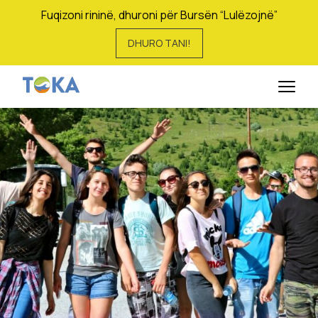
Fuqizoni rininë, dhuroni për Bursën “Lulëzojnë”
DHURO TANI!