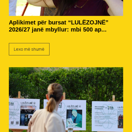
Aplikimet për bursat “LULËZOJNË”
2026/27 janë mbyllur: mbi 500 ap...
Lexo më shumë