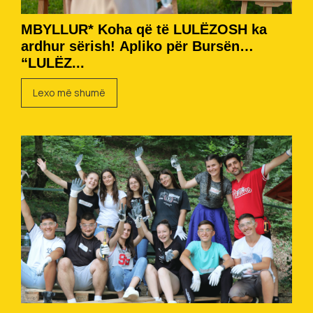
MBYLLUR* Koha që të LULËZOSH ka
ardhur sërish! Apliko për Bursën
“LULËZ...
Lexo më shumë