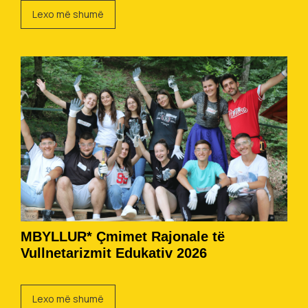
Lexo më shumë
MBYLLUR* Çmimet Rajonale të
Vullnetarizmit Edukativ 2026
Lexo më shumë