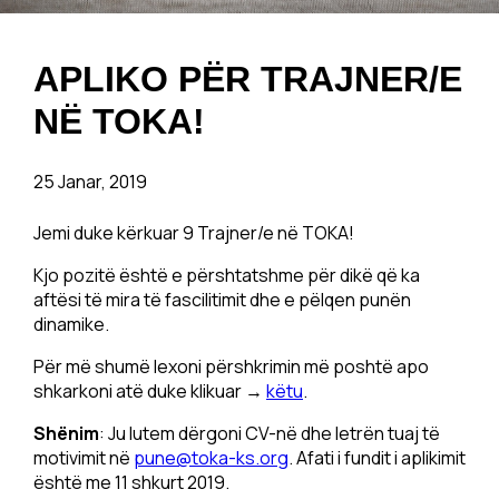
APLIKO PËR TRAJNER/E
NË TOKA!
25 Janar, 2019
Jemi duke kërkuar 9 Trajner/e në TOKA!
Kjo pozitë është e përshtatshme për dikë që ka
aftësi të mira të fascilitimit dhe e pëlqen punën
dinamike.
Për më shumë lexoni përshkrimin më poshtë apo
shkarkoni atë duke klikuar →
këtu
.
Shënim
: Ju lutem dërgoni CV-në dhe letrën tuaj të
motivimit në
pune@toka-ks.org
. Afati i fundit i aplikimit
është me 11 shkurt 2019.