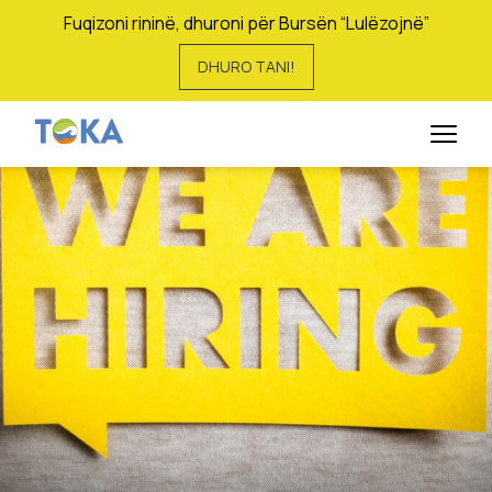
Fuqizoni rininë, dhuroni për Bursën “Lulëzojnë”
DHURO TANI!