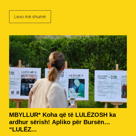
Lexo më shumë
MBYLLUR* Koha që të LULËZOSH ka
ardhur sërish! Apliko për Bursën
“LULËZ...