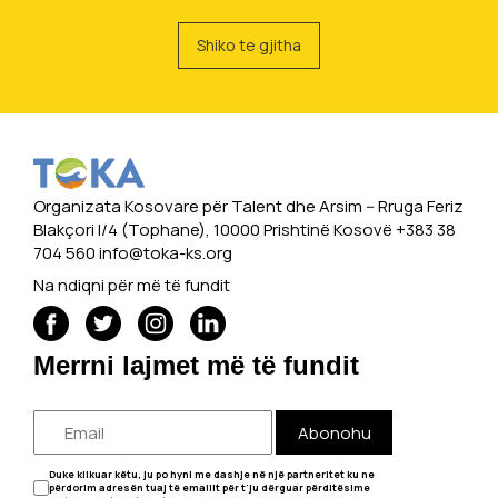
Shiko te gjitha
Organizata Kosovare për Talent dhe Arsim -- Rruga Feriz
Blakçori I/4 (Tophane), 10000 Prishtinë Kosovë +383 38
704 560
info@toka-ks.org
Na ndiqni për më të fundit
Merrni lajmet më të fundit
Abonohu
Duke klikuar këtu, ju po hyni me dashje në një partneritet ku ne
përdorim adresën tuaj të emailit për t'ju dërguar përditësime