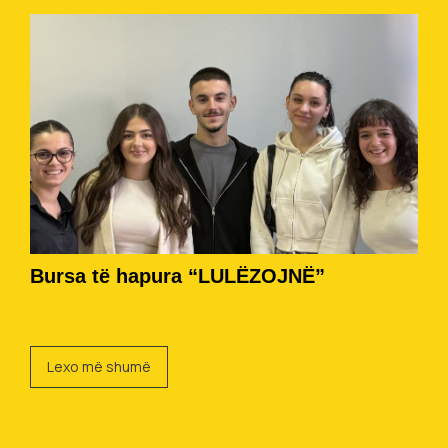
Bursa të hapura “LULËZOJNË”
Lexo më shumë