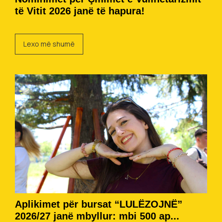
të Vitit 2026 janë të hapura!
Lexo më shumë
Aplikimet për bursat “LULËZOJNË”
2026/27 janë mbyllur: mbi 500 ap...