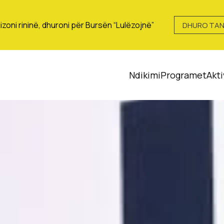
izoni rininë, dhuroni për Bursën “Lulëzojnë”
DHURO TAN
Ndikimi
Programet
Akti