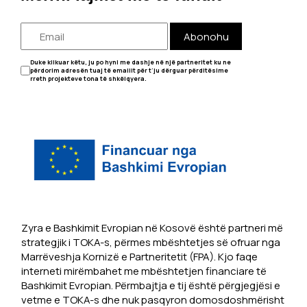
Abonohu
Duke klikuar këtu, ju po hyni me dashje në një partneritet ku ne
përdorim adresën tuaj të emailit për t'ju dërguar përditësime
rreth projekteve tona të shkëlqyera.
Zyra e Bashkimit Evropian në Kosovë është partneri më
strategjik i TOKA-s, përmes mbështetjes së ofruar nga
Marrëveshja Kornizë e Partneritetit (FPA). Kjo faqe
interneti mirëmbahet me mbështetjen financiare të
Bashkimit Evropian. Përmbajtja e tij është përgjegjësi e
vetme e TOKA-s dhe nuk pasqyron domosdoshmërisht