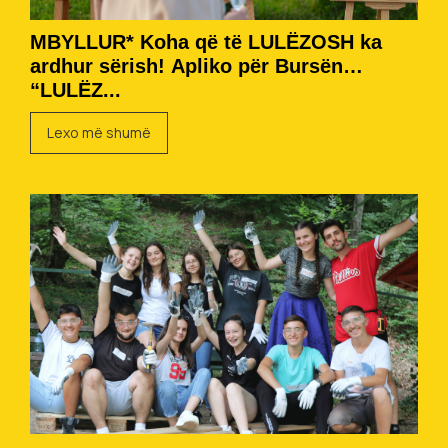
MBYLLUR* Koha që të LULËZOSH ka
ardhur sërish! Apliko për Bursën
“LULËZ...
Lexo më shumë