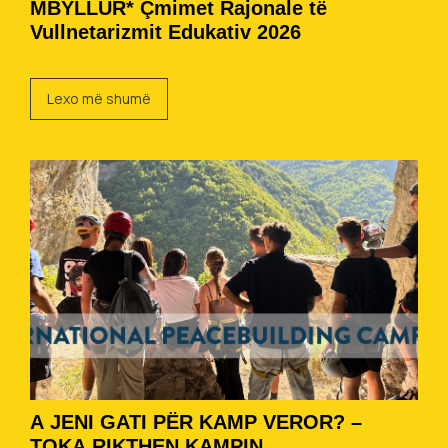
MBYLLUR* Çmimet Rajonale të
Vullnetarizmit Edukativ 2026
Lexo më shumë
A JENI GATI PËR KAMP VEROR? –
TOKA RIKTHEN KAMPIN