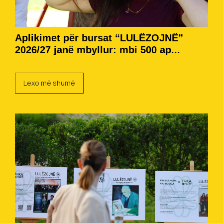
Aplikimet për bursat “LULËZOJNË”
2026/27 janë mbyllur: mbi 500 ap...
Lexo më shumë