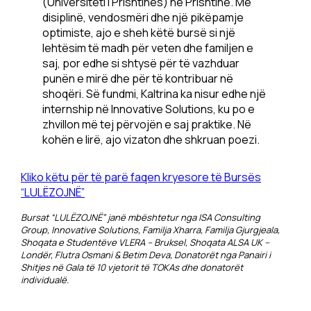
(Universiteti i Prishtinës) në Prishtinë. Me
disiplinë, vendosmëri dhe një pikëpamje
optimiste, ajo e sheh këtë bursë si një
lehtësim të madh për veten dhe familjen e
saj, por edhe si shtysë për të vazhduar
punën e mirë dhe për të kontribuar në
shoqëri. Së fundmi, Kaltrina ka nisur edhe një
internship në Innovative Solutions, ku po e
zhvillon më tej përvojën e saj praktike. Në
kohën e lirë, ajo vizaton dhe shkruan poezi.
Kliko këtu për të parë faqen kryesore të Bursës
“LULËZOJNË”
Bursat “LULËZOJNË” janë mbështetur nga ISA Consulting
Group, Innovative Solutions, Familja Xharra, Familja Gjurgjeala,
Shoqata e Studentëve VLERA – Bruksel, Shoqata ALSA UK –
Londër, Flutra Osmani & Betim Deva, Donatorët nga Panairi i
Shitjes në Gala të 10 vjetorit të TOKAs dhe donatorët
individualë.