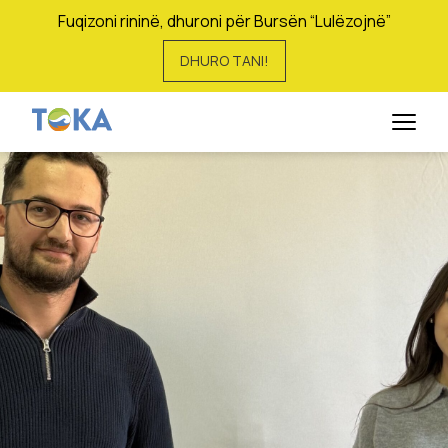
Fuqizoni rininë, dhuroni për Bursën “Lulëzojnë”
DHURO TANI!