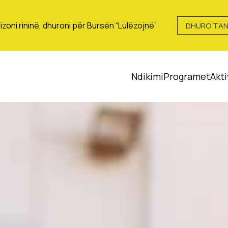
izoni rininë, dhuroni për Bursën “Lulëzojnë”
DHURO TAN
Ndikimi
Programet
Akti