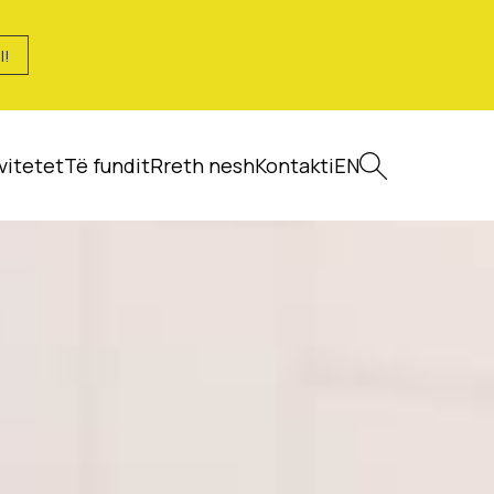
I!
vitetet
Të fundit
Rreth nesh
Kontakti
EN