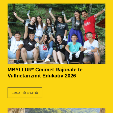
MBYLLUR* Çmimet Rajonale të
Vullnetarizmit Edukativ 2026
Lexo më shumë