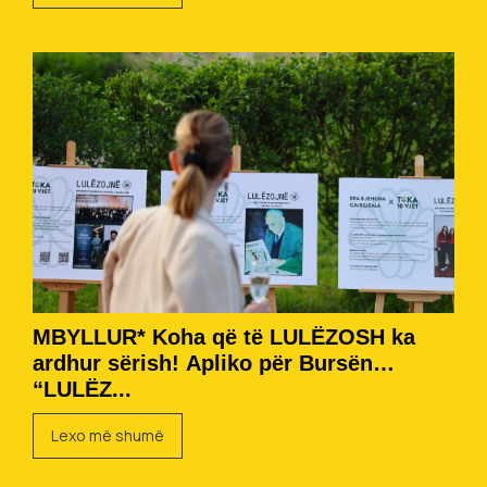
MBYLLUR* Koha që të LULËZOSH ka
ardhur sërish! Apliko për Bursën
“LULËZ...
Lexo më shumë