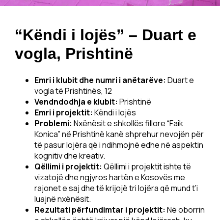
“Këndi i lojës” – Duart e
vogla, Prishtinë
Emri i klubit dhe numri i anëtarëve:
Duart e
vogla të Prishtinës, 12
Vendndodhja e klubit:
Prishtinë
Emri i projektit:
Këndi i lojës
Problemi:
Nxënësit e shkollës fillore “Faik
Konica” në Prishtinë kanë shprehur nevojën për
të pasur lojëra që i ndihmojnë edhe në aspektin
kognitiv dhe kreativ.
Qëllimi i projektit:
Qëllimi i projektit ishte të
vizatojë dhe ngjyros hartën e Kosovës me
rajonet e saj dhe të krijojë tri lojëra që mund t’i
luajnë nxënësit.
Rezultati përfundimtar i projektit:
Në oborrin