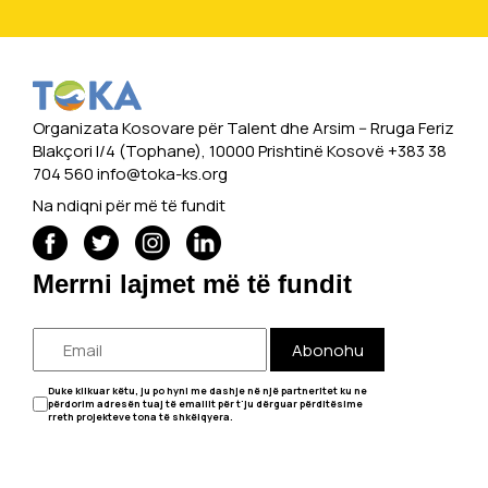
Organizata Kosovare për Talent dhe Arsim -- Rruga Feriz
Blakçori I/4 (Tophane), 10000 Prishtinë Kosovë +383 38
704 560
info@toka-ks.org
Na ndiqni për më të fundit
Merrni lajmet më të fundit
Abonohu
Duke klikuar këtu, ju po hyni me dashje në një partneritet ku ne
përdorim adresën tuaj të emailit për t'ju dërguar përditësime
rreth projekteve tona të shkëlqyera.