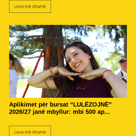
Lexo më shumë
Aplikimet për bursat “LULËZOJNË”
2026/27 janë mbyllur: mbi 500 ap...
Lexo më shumë