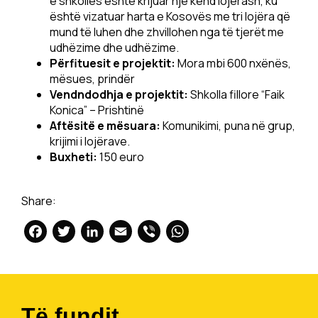
e shkollës është krijuar një kënd lojërash, ku
është vizatuar harta e Kosovës me tri lojëra që
mund të luhen dhe zhvillohen nga të tjerët me
udhëzime dhe udhëzime.
Përfituesit e projektit:
Mora mbi 600 nxënës,
mësues, prindër
Vendndodhja e projektit:
Shkolla fillore “Faik
Konica” – Prishtinë
Aftësitë e mësuara:
Komunikimi, puna në grup,
krijimi i lojërave.
Buxheti:
150 euro
Share:
Facebook
Twitter
LinkedIn
Email
Viber
WhatsApp
Të fundit