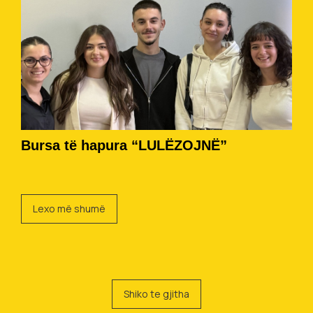
Bursa të hapura “LULËZOJNË”
Lexo më shumë
Shiko te gjitha