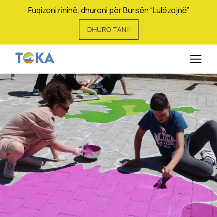
Fuqizoni rininë, dhuroni për Bursën “Lulëzojnë”
DHURO TANI!