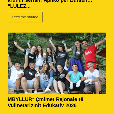
ardhur sërish! Apliko për Bursën
“LULËZ...
Lexo më shumë
MBYLLUR* Çmimet Rajonale të
Vullnetarizmit Edukativ 2026