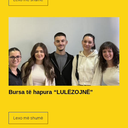
Bursa të hapura “LULËZOJNË”
Lexo më shumë