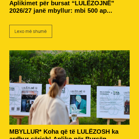
Aplikimet për bursat “LULËZOJNË”
2026/27 janë mbyllur: mbi 500 ap...
Lexo më shumë
MBYLLUR* Koha që të LULËZOSH ka