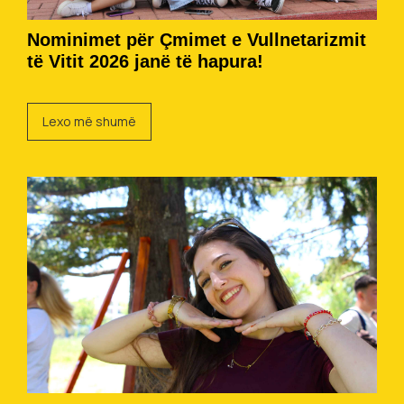
Nominimet për Çmimet e Vullnetarizmit
të Vitit 2026 janë të hapura!
Lexo më shumë