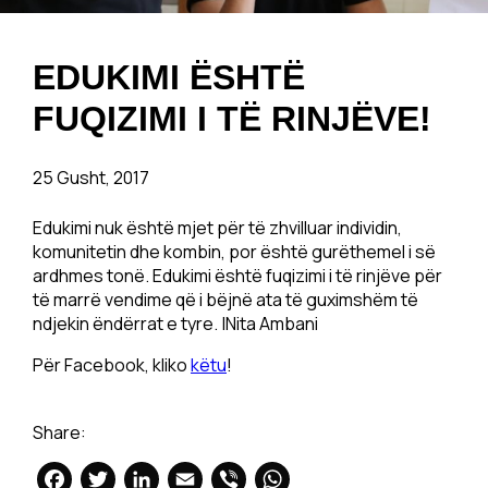
EDUKIMI ËSHTË
FUQIZIMI I TË RINJËVE!
25 Gusht, 2017
Edukimi nuk është mjet për të zhvilluar individin,
komunitetin dhe kombin, por është gurëthemel i së
ardhmes tonë. Edukimi është fuqizimi i të rinjëve për
të marrë vendime që i bëjnë ata të guximshëm të
ndjekin ëndërrat e tyre. |Nita Ambani
Për Facebook, kliko
këtu
!
Share:
Facebook
Twitter
LinkedIn
Email
Viber
WhatsApp