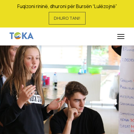
Fuqizoni rininë, dhuroni për Bursën “Lulëzojnë”
DHURO TANI!