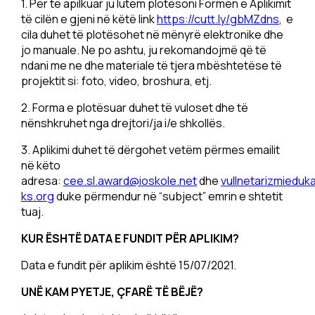
1. Për të apilkuar ju lutem plotësoni Formën e Aplikimit
të cilën e gjeni në këtë link
https://cutt.ly/gbMZdns
, e
cila duhet të plotësohet në mënyrë elektronike dhe
jo manuale. Ne po ashtu, ju rekomandojmë që të
ndani me ne dhe materiale të tjera mbështetëse të
projektit si: foto, video, broshura, etj.
2. Forma e plotësuar duhet të vuloset dhe të
nënshkruhet nga drejtori/ja i/e shkollës.
3. Aplikimi duhet të dërgohet vetëm përmes emailit
në këto
adresa:
cee.sl.award@ioskole.net
dhe
vullnetarizmieduk
ks.org
duke përmendur në “subject” emrin e shtetit
tuaj.
KUR ËSHTË DATA E FUNDIT PËR APLIKIM?
Data e fundit për aplikim është 15/07/2021.
UNË KAM PYETJE, ÇFARË TË BËJË?