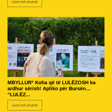
Lexo më shumë
MBYLLUR* Koha që të LULËZOSH ka
ardhur sërish! Apliko për Bursën
“LULËZ...
Lexo më shumë