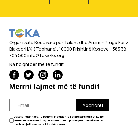
Organizata Kosovare për Talent dhe Arsim -- Rruga Feriz
Blakçori I/4 (Tophane), 10000 Prishtinë Kosovë +383 38
704 560
info@toka-ks.org
Na ndiqni për më të fundit
Merrni lajmet më të fundit
Abonohu
Duke klikuar këtu, ju po hyni me dashje në një partneritet ku ne
përdorim adresën tuaj të emailit për t'ju dërguar përditësime
rreth projekteve tona të shkëlqyera.