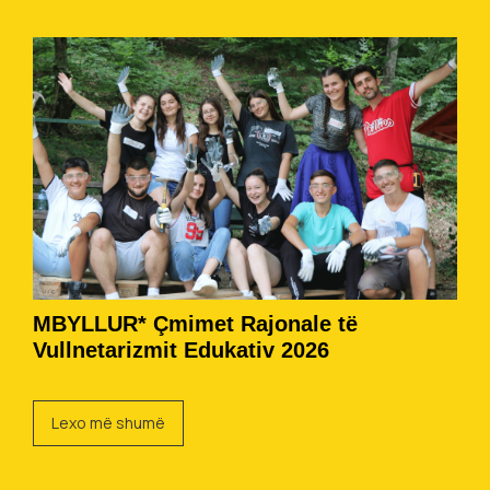
MBYLLUR* Çmimet Rajonale të
Vullnetarizmit Edukativ 2026
Lexo më shumë