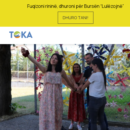
Fuqizoni rininë, dhuroni për Bursën “Lulëzojnë”
DHURO TANI!