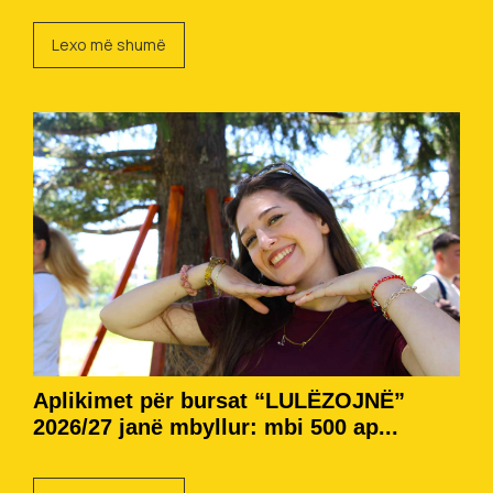
Lexo më shumë
Aplikimet për bursat “LULËZOJNË”
2026/27 janë mbyllur: mbi 500 ap...