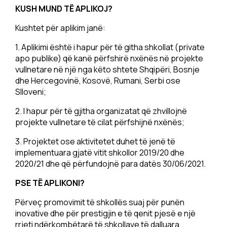
KUSH MUND TË APLIKOJ?
Kushtet për aplikim janë:
1. Aplikimi është i hapur për të githa shkollat (private
apo publike) që kanë përfshirë nxënës në projekte
vullnetare në një nga këto shtete Shqipëri, Bosnje
dhe Hercegovinë, Kosovë, Rumani, Serbi ose
Slloveni;
2. I hapur për të gjitha organizatat që zhvillojnë
projekte vullnetare të cilat përfshijnë nxënës;
3. Projektet ose aktivitetet duhet të jenë të
implementuara gjatë vitit shkollor 2019/20 dhe
2020/21 dhe që përfundojnë para datës 30/06/2021.
PSE TË APLIKONI?
Përveç promovimit të shkollës suaj për punën
inovative dhe për prestigjin e të qenit pjesë e një
rrjeti ndërkombëtarë të shkollave të dalluara,