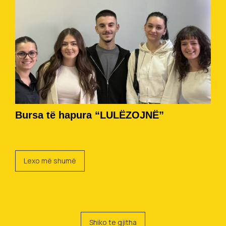
Bursa të hapura “LULËZOJNË”
Lexo më shumë
Shiko te gjitha