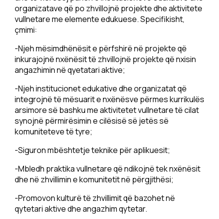
organizatave që po zhvillojnë projekte dhe aktivitete
vullnetare me elemente edukuese. Specifikisht,
çmimi:
-Njeh mësimdhënësit e përfshirë në projekte që
inkurajojnë nxënësit të zhvillojnë projekte që nxisin
angazhimin në qyetatari aktive;
-Njeh institucionet edukative dhe organizatat që
integrojnë të mësuarit e nxënësve përmes kurrikulës
arsimore së bashku me aktivitetet vullnetare të cilat
synojnë përmirësimin e cilësisë së jetës së
komuniteteve të tyre;
-Siguron mbështetje teknike për aplikuesit;
-Mbledh praktika vullnetare që ndikojnë tek nxënësit
dhe në zhvillimin e komunitetit në përgjithësi;
-Promovon kulturë të zhvillimit që bazohet në
qytetari aktive dhe angazhim qytetar.