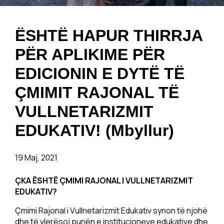
ËSHTË HAPUR THIRRJA
PËR APLIKIME PËR
EDICIONIN E DYTË TË
ÇMIMIT RAJONAL TË
VULLNETARIZMIT
EDUKATIV! (Mbyllur)
19 Maj, 2021
ÇKA ËSHTË ÇMIMI RAJONAL I VULLNETARIZMIT
EDUKATIV?
Çmimi Rajonal i Vullnetarizmit Edukativ synon të njohë
dhe të vlerësoj punën e institucioneve edukative dhe