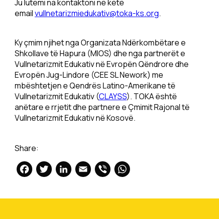
Ju lutemi na kontaktoni në këtë
email
vullnetarizmiedukativ@toka-ks.org
.
Ky çmim njihet nga Organizata Ndërkombëtare e
Shkollave të Hapura (MIOS) dhe nga partnerët e
Vullnetarizmit Edukativ në Evropën Qëndrore dhe
Evropën Jug-Lindore (CEE SL Nework) me
mbështetjen e Qendrës Latino-Amerikane të
Vullnetarizmit Edukativ (
CLAYSS
). TOKA është
anëtare e rrjetit dhe partnere e Çmimit Rajonal të
Vullnetarizmit Edukativ në Kosovë.
Share:
Facebook
Twitter
LinkedIn
Email
Viber
WhatsApp