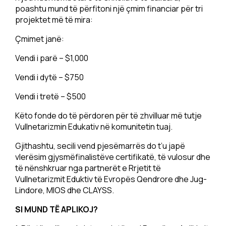
poashtu mund të përfitoni një çmim financiar për tri
projektet më të mira:
Çmimet janë:
Vendi i parë – $1,000
Vendi i dytë – $750
Vendi i tretë – $500
Këto fonde do të përdoren për të zhvilluar më tutje
Vullnetarizmin Edukativ në komunitetin tuaj.
Gjithashtu, secili vend pjesëmarrës do t’u japë
vlerësim gjysmëfinalistëve certifikatë, të vulosur dhe
të nënshkruar nga partnerët e Rrjetit të
Vullnetarizmit Eduktiv të Evropës Qendrore dhe Jug-
Lindore, MIOS dhe CLAYSS.
SI MUND TË APLIKOJ?