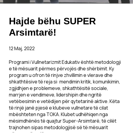
Hajde bëhu SUPER
Arsimtarë!
12 Maj, 2022
Programi i Vullnetarizmit Edukativ është metodologji
e të mësuarit përmes përvojës dhe shërbimit. Ky
program u ofron të rinjve zhvillimin e vlerave dhe
shkathtësive të reja si: mendimin kritik, komunikimin,
zgjidhjen e problemeve, shkathtësitë sociale,
marrjen e vendimeve, lidershipin dhe ngritë
vetëbesimin e vetëdijen për qytetarinë aktive. Këta
të rinjë janë pjesë e klubeve vullnetare të cilat
mbështeten nga TOKA. Klubet udhëhiqen nga
mësimdhënës të quajtur Super-Arsimtarë, të cilët
trajnohen sipas metodologjisë së të mësuarit