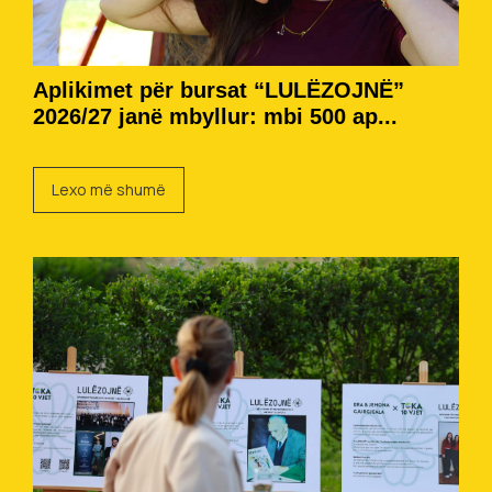
Aplikimet për bursat “LULËZOJNË”
2026/27 janë mbyllur: mbi 500 ap...
Lexo më shumë