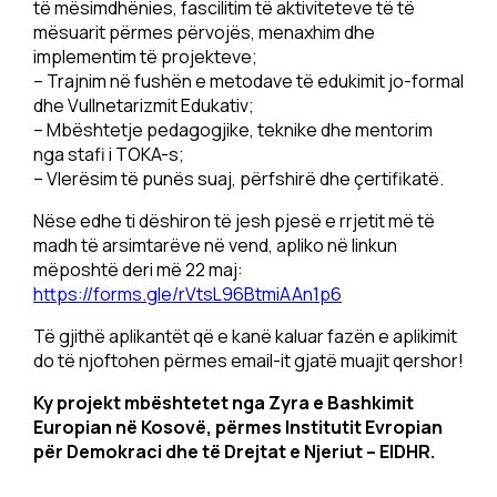
të mësimdhënies, fascilitim të aktiviteteve të të
mësuarit përmes përvojës, menaxhim dhe
implementim të projekteve;
– Trajnim në fushën e metodave të edukimit jo-formal
dhe Vullnetarizmit Edukativ;
– Mbështetje pedagogjike, teknike dhe mentorim
nga stafi i TOKA-s;
– Vlerësim të punës suaj, përfshirë dhe çertifikatë.
Nëse edhe ti dëshiron të jesh pjesë e rrjetit më të
madh të arsimtarëve në vend, apliko në linkun
mëposhtë deri më 22 maj:
https://forms.gle/rVtsL96BtmiAAn1p6
Të gjithë aplikantët që e kanë kaluar fazën e aplikimit
do të njoftohen përmes email-it gjatë muajit qershor!
Ky projekt mbështetet nga Zyra e Bashkimit
Europian në Kosovë, përmes Institutit Evropian
për Demokraci dhe të Drejtat e Njeriut – EIDHR.