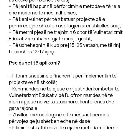
– Të jeni të hapur në përforcimin e metodave të reja
dhe moderne të mësimdhënies;
– Të keni vullnet për të zbatuar projekte që e
përmirësojnë shkollën ose lagjen afër shkollës suaj;
– Të merrni pjesë në trajnimin 6 ditor të Vullnetarizmit
Edukativ që mbahet gjatë muajit gusht;
– Të udhëheqni një klub prej 15-25 vetash, me të rinj
të moshës 12-17 vjeç.
Pse duhet të aplikoni?
– Fitoni mundësinë e financimit për implementim të
projekteve në shkollë;
– Keni mundësinë të pjesë e rrjetit ndërkombëtar të
Vullnetarizmit Edukativ, që i’u ofron mundësinë të
merrni pjesë në vizita studimore, konferenca dhe
gara rajonale;
– Zhvilloni metodologjinë e të mësuarit përmes
përvojës që ju shërben edhe në klasë;
– Fitimin e shkathtësive të reja në metoda moderne