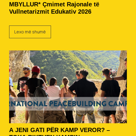
MBYLLUR* Çmimet Rajonale të
Vullnetarizmit Edukativ 2026
Lexo më shumë
A JENI GATI PËR KAMP VEROR? –