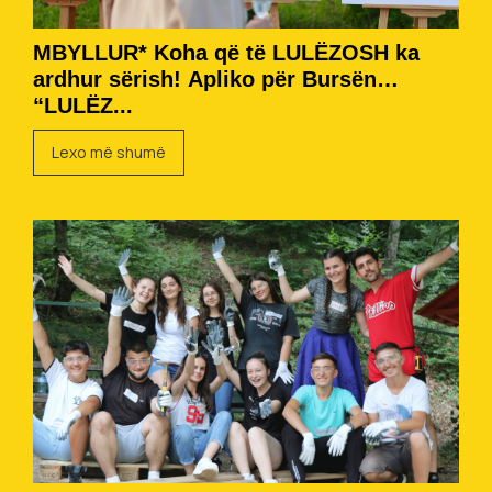
MBYLLUR* Koha që të LULËZOSH ka
ardhur sërish! Apliko për Bursën
“LULËZ...
Lexo më shumë