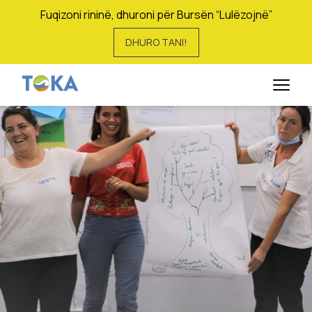
Fuqizoni rininë, dhuroni për Bursën “Lulëzojnë”
DHURO TANI!