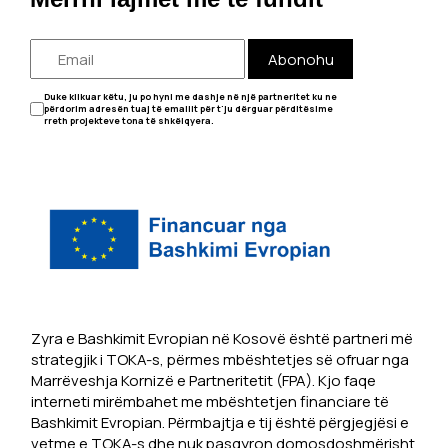
Abonohu
Duke klikuar këtu, ju po hyni me dashje në një partneritet ku ne
përdorim adresën tuaj të emailit për t'ju dërguar përditësime
rreth projekteve tona të shkëlqyera.
Zyra e Bashkimit Evropian në Kosovë është partneri më
strategjik i TOKA-s, përmes mbështetjes së ofruar nga
Marrëveshja Kornizë e Partneritetit (FPA). Kjo faqe
interneti mirëmbahet me mbështetjen financiare të
Bashkimit Evropian. Përmbajtja e tij është përgjegjësi e
vetme e TOKA-s dhe nuk pasqyron domosdoshmërisht