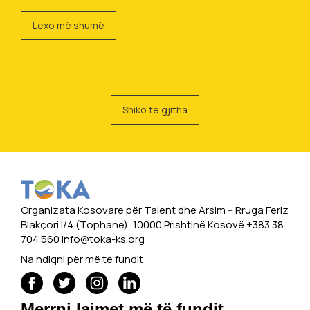
Lexo më shumë
Shiko te gjitha
Organizata Kosovare për Talent dhe Arsim -- Rruga Feriz
Blakçori I/4 (Tophane), 10000 Prishtinë Kosovë +383 38
704 560
info@toka-ks.org
Na ndiqni për më të fundit
Merrni lajmet më të fundit