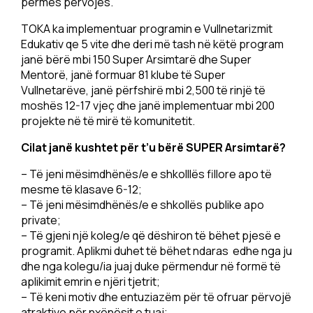
përmes përvojës.
TOKA ka implementuar programin e Vullnetarizmit
Edukativ qe 5 vite dhe deri më tash në këtë program
janë bërë mbi 150 Super Arsimtarë dhe Super
Mentorë, janë formuar 81 klube të Super
Vullnetarëve, janë përfshirë mbi 2,500 të rinjë të
moshës 12-17 vjeç dhe janë implementuar mbi 200
projekte në të mirë të komunitetit.
Cilat janë kushtet për t’u bërë SUPER Arsimtarë?
– Të jeni mësimdhënës/e e shkolllës fillore apo të
mesme të klasave 6-12;
– Të jeni mësimdhënës/e e shkollës publike apo
private;
– Të gjeni një koleg/e që dëshiron të bëhet pjesë e
programit. Aplikmi duhet të bëhet ndaras edhe nga ju
dhe nga kolegu/ia juaj duke përmendur në formë të
aplikimit emrin e njëri tjetrit;
– Të keni motiv dhe entuziazëm për të ofruar përvojë
atraktive për nxënësit e tuaj;