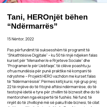
Tani, HEROnjët bëhen
“Ndërmarrës”
15 Nëntor, 2022
Pas përfundimit të suksesshëm të programit të
“Shkathtësive Digjitale” – ku 50 të rinjë ndjeken falas
kurset për “Menaxher/e e Rrjeteve Sociale” dhe
“Programer/e për Uebfaqe”, të cilëve poashtu ju
ofrua mundësia për punë praktike në kompani të
ndryshme – Projekti HERO vazhdon me kurset falas
të “Ndërmarrësisë”. Përmes këtij kursi, një grup prej
22 të rinjëve do të fitojnë aftësi ndërmarrëse, do të
testojnë idetë e tyre për zhvillim të biznesit dhe do të
mentorohen nga ekspertë të fushës. Në fund, të
rinjët do të zhvillojnë më së paku 8 ide biznesi, të cilat