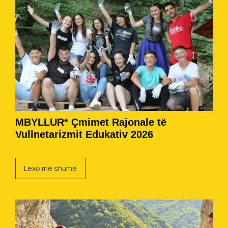
MBYLLUR* Çmimet Rajonale të
Vullnetarizmit Edukativ 2026
Lexo më shumë