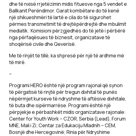
dhe të nxisë rrjetëzimin midis fituesve nga 5 vendet e
Ballkanit Perëndimor. Garat kombëtare do të kenë
një shikueshmëri të lartë e cila do të sigurohet
përmes transmetimit të drejtëpërdrejtë dhe mbulimit
mediatik. Komisioni përzgjedhës do të jetë i përbërë
nga përfaqësues të biznesit, organizatave të
shoqërisë civile dhe Qeverisë.
Me të rinjët të tillë, ka shpresë për një të ardhme më
të mirë.
–
Programi HERO është një program rajonal që synon
të përgatisë të rinjtë për tregun dixhital të punës
nëpërmjet kurseve të ndryshme të aftësive dixhitale,
të buta dhe sipërmarrëse. Programi është një
përpjekje e përbashkët midis organizatave rajonale:
Center for Youth Work – CZOR, Serbia (Lead), Forum
MNE, Mali i Zi; Centar za Edukaciju Mladnih – CEM,
Bosnjë dhe Hercegovinë; Rinia për Ndryshime