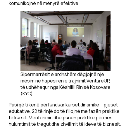
komunikojnë në mënyrë efektive.
Sipërmarrësit e ardhshëm dëgjojnë një
mësim në hapësirën e trajnimit VentureUP,
të udhëhequr nga Këshilli i Rinisë Kosovare
(KYC)
Pasi që ti kenë përfunduar kurset dinamike – pjesët
edukative, 22 të rinjë do të fillojnë me fazën praktike
të kursit: Mentorimin dhe punën praktike përmes
hulumtimit të tregut dhe zhvillimit të ideve të biznesit.