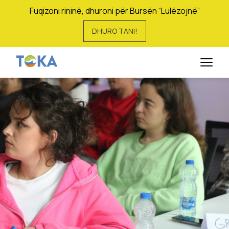
Fuqizoni rininë, dhuroni për Bursën “Lulëzojnë”
DHURO TANI!