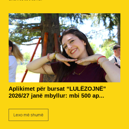
Aplikimet për bursat “LULËZOJNË”
2026/27 janë mbyllur: mbi 500 ap...
Lexo më shumë