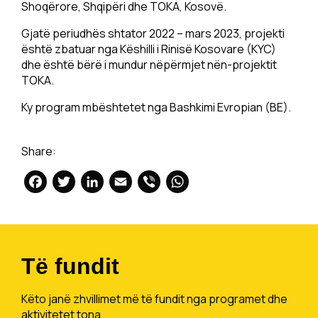
Shoqërore, Shqipëri dhe TOKA, Kosovë.
Gjatë periudhës shtator 2022 – mars 2023, projekti
është zbatuar nga Këshilli i Rinisë Kosovare (KYC)
dhe është bërë i mundur nëpërmjet nën-projektit
TOKA.
Ky program mbështetet nga Bashkimi Evropian (BE).
Share:
Facebook
Twitter
LinkedIn
Email
Viber
WhatsApp
Të fundit
Këto janë zhvillimet më të fundit nga programet dhe
aktivitetet tona.