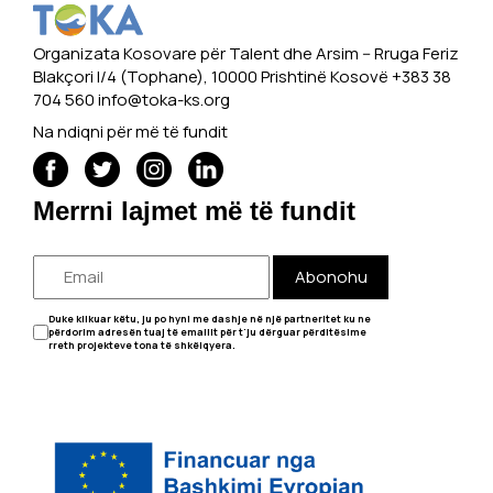
Organizata Kosovare për Talent dhe Arsim -- Rruga Feriz
Blakçori I/4 (Tophane), 10000 Prishtinë Kosovë +383 38
704 560
info@toka-ks.org
Na ndiqni për më të fundit
Merrni lajmet më të fundit
Abonohu
Duke klikuar këtu, ju po hyni me dashje në një partneritet ku ne
përdorim adresën tuaj të emailit për t'ju dërguar përditësime
rreth projekteve tona të shkëlqyera.