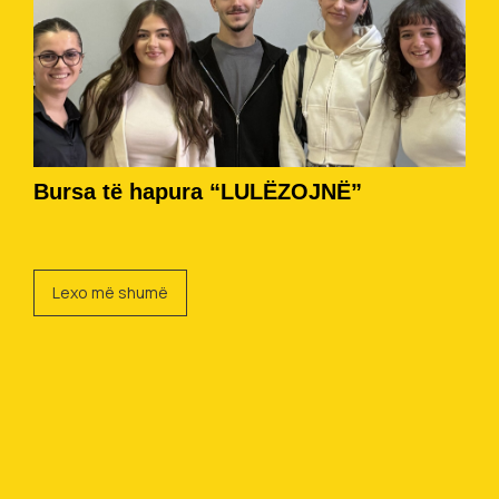
Bursa të hapura “LULËZOJNË”
Lexo më shumë