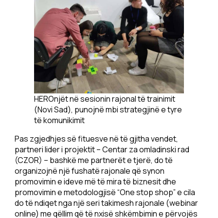
HEROnjët në sesionin rajonal të trainimit
(Novi Sad), punojnë mbi strategjinë e tyre
të komunikimit
Pas zgjedhjes së fituesve në të gjitha vendet,
partneri lider i projektit – Centar za omladinski rad
(CZOR) – bashkë me partnerët e tjerë, do të
organizojnë një fushatë rajonale që synon
promovimin e ideve më të mira të biznesit dhe
promovimin e metodologjisë “One stop shop” e cila
do të ndiqet nga një seri takimesh rajonale (webinar
online) me qëllim që të nxisë shkëmbimin e përvojës