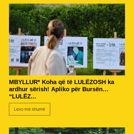
MBYLLUR* Koha që të LULËZOSH ka
ardhur sërish! Apliko për Bursën
“LULËZ...
Lexo më shumë