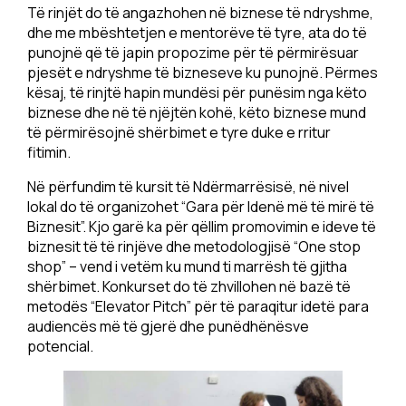
Të rinjët do të angazhohen në biznese të ndryshme,
dhe me mbështetjen e mentorëve të tyre, ata do të
punojnë që të japin propozime për të përmirësuar
pjesët e ndryshme të bizneseve ku punojnë. Përmes
kësaj, të rinjtë hapin mundësi për punësim nga këto
biznese dhe në të njëjtën kohë, këto biznese mund
të përmirësojnë shërbimet e tyre duke e rritur
fitimin.
Në përfundim të kursit të Ndërmarrësisë, në nivel
lokal do të organizohet “Gara për Idenë më të mirë të
Biznesit”. Kjo garë ka për qëllim promovimin e ideve të
biznesit të të rinjëve dhe metodologjisë “One stop
shop” – vend i vetëm ku mund ti marrësh të gjitha
shërbimet. Konkurset do të zhvillohen në bazë të
metodës “Elevator Pitch” për të paraqitur idetë para
audiencës më të gjerë dhe punëdhënësve
potencial.