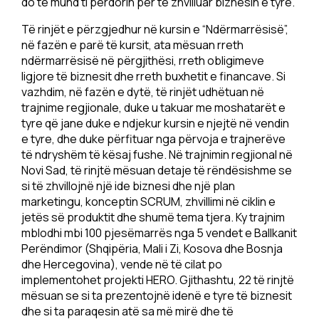
do të mund ti përdorin për të zhvilluar biznesin e tyre.
Të rinjët e përzgjedhur në kursin e “Ndërmarrësisë”,
në fazën e parë të kursit, ata mësuan rreth
ndërmarrësisë në përgjithësi, rreth obligimeve
ligjore të biznesit dhe rreth buxhetit e financave. Si
vazhdim, në fazën e dytë, të rinjët udhëtuan në
trajnime regjionale, duke u takuar me moshatarët e
tyre që jane duke e ndjekur kursin e njejtë në vendin
e tyre, dhe duke përfituar nga përvoja e trajnerëve
të ndryshëm të kësaj fushe. Në trajnimin regjional në
Novi Sad, të rinjtë mësuan detaje të rëndësishme se
si të zhvillojnë një ide biznesi dhe një plan
marketingu, konceptin SCRUM, zhvillimi në ciklin e
jetës së produktit dhe shumë tema tjera. Ky trajnim
mblodhi mbi 100 pjesëmarrës nga 5 vendet e Ballkanit
Perëndimor (Shqipëria, Mali i Zi, Kosova dhe Bosnja
dhe Hercegovina), vende në të cilat po
implementohet projekti HERO. Gjithashtu, 22 të rinjtë
mësuan se si ta prezentojnë idenë e tyre të biznesit
dhe si ta paraqesin atë sa më mirë dhe të