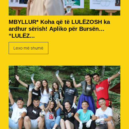
MBYLLUR* Koha që të LULËZOSH ka
ardhur sërish! Apliko për Bursën
“LULËZ...
Lexo më shumë