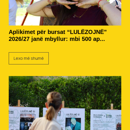
Aplikimet për bursat “LULËZOJNË”
2026/27 janë mbyllur: mbi 500 ap...
Lexo më shumë