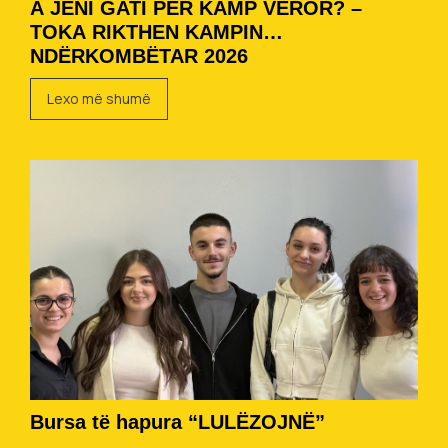
A JENI GATI PËR KAMP VEROR? –
TOKA RIKTHEN KAMPIN
NDËRKOMBËTAR 2026
Lexo më shumë
Bursa të hapura “LULËZOJNË”