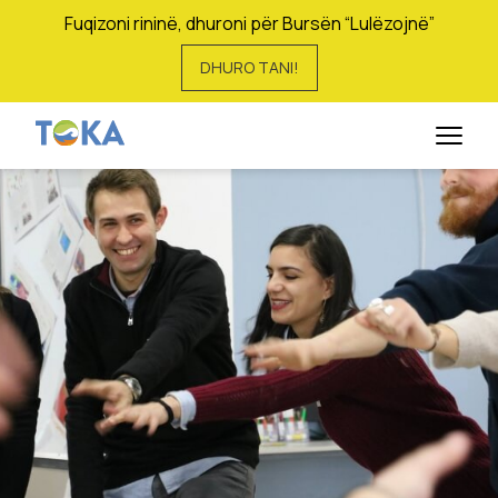
Fuqizoni rininë, dhuroni për Bursën “Lulëzojnë”
DHURO TANI!