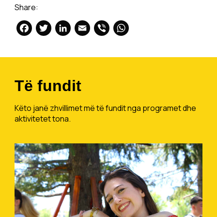
Share:
Facebook
Twitter
LinkedIn
Email
Viber
WhatsApp
Të fundit
Këto janë zhvillimet më të fundit nga programet dhe
aktivitetet tona.