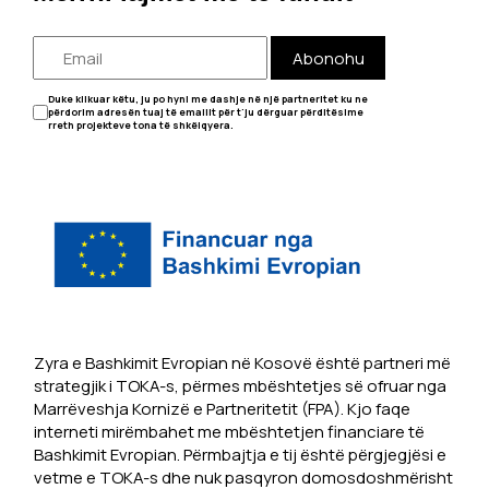
Abonohu
Duke klikuar këtu, ju po hyni me dashje në një partneritet ku ne
përdorim adresën tuaj të emailit për t'ju dërguar përditësime
rreth projekteve tona të shkëlqyera.
Zyra e Bashkimit Evropian në Kosovë është partneri më
strategjik i TOKA-s, përmes mbështetjes së ofruar nga
Marrëveshja Kornizë e Partneritetit (FPA). Kjo faqe
interneti mirëmbahet me mbështetjen financiare të
Bashkimit Evropian. Përmbajtja e tij është përgjegjësi e
vetme e TOKA-s dhe nuk pasqyron domosdoshmërisht