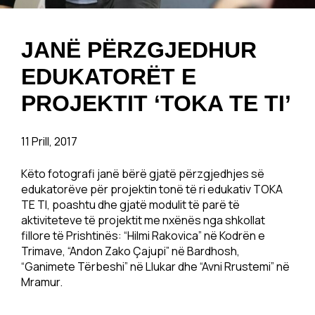
JANË PËRZGJEDHUR
EDUKATORËT E
PROJEKTIT ‘TOKA TE TI’
11 Prill, 2017
Këto fotografi janë bërë gjatë përzgjedhjes së
edukatorëve për projektin tonë të ri edukativ TOKA
TE TI, poashtu dhe gjatë modulit të parë të
aktiviteteve të projektit me nxënës nga shkollat
fillore të Prishtinës: “Hilmi Rakovica” në Kodrën e
Trimave, “Andon Zako Çajupi” në Bardhosh,
“Ganimete Tërbeshi” në Llukar dhe “Avni Rrustemi” në
Mramur.