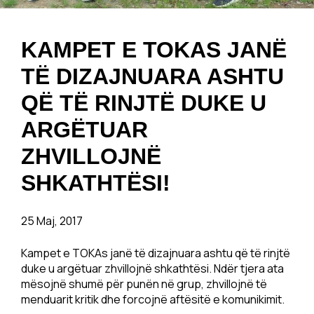
KAMPET E TOKAS JANË
TË DIZAJNUARA ASHTU
QË TË RINJTË DUKE U
ARGËTUAR
ZHVILLOJNË
SHKATHTËSI!
25 Maj, 2017
Kampet e TOKAs janë të dizajnuara ashtu që të rinjtë
duke u argëtuar zhvillojnë shkathtësi. Ndër tjera ata
mësojnë shumë për punën në grup, zhvillojnë të
menduarit kritik dhe forcojnë aftësitë e komunikimit.