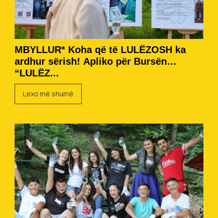
MBYLLUR* Koha që të LULËZOSH ka
ardhur sërish! Apliko për Bursën
“LULËZ...
Lexo më shumë