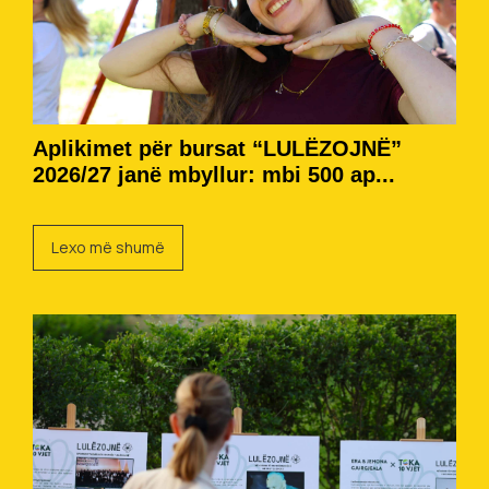
Aplikimet për bursat “LULËZOJNË”
2026/27 janë mbyllur: mbi 500 ap...
Lexo më shumë