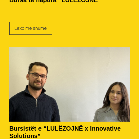
Bursa të hapura “LULËZOJNË”
Lexo më shumë
Bursistët e “LULËZOJNË x Innovative
Solutions”