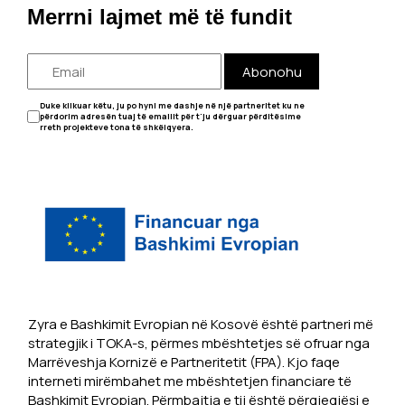
Merrni lajmet më të fundit
Abonohu
Duke klikuar këtu, ju po hyni me dashje në një partneritet ku ne
përdorim adresën tuaj të emailit për t'ju dërguar përditësime
rreth projekteve tona të shkëlqyera.
Zyra e Bashkimit Evropian në Kosovë është partneri më
strategjik i TOKA-s, përmes mbështetjes së ofruar nga
Marrëveshja Kornizë e Partneritetit (FPA). Kjo faqe
interneti mirëmbahet me mbështetjen financiare të
Bashkimit Evropian. Përmbajtja e tij është përgjegjësi e