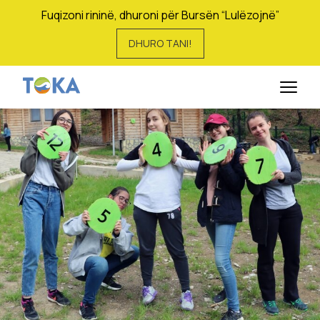
Fuqizoni rininë, dhuroni për Bursën “Lulëzojnë”
DHURO TANI!