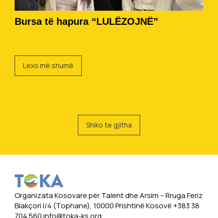
Bursa të hapura “LULËZOJNË”
Lexo më shumë
Shiko te gjitha
Organizata Kosovare për Talent dhe Arsim -- Rruga Feriz
Blakçori I/4 (Tophane), 10000 Prishtinë Kosovë +383 38
704 560
info@toka-ks.org