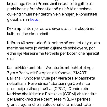
krijuar nga Grupi i Promovimit inkurajoi të gjithë të
praktikonin përshëndetjet në gjuhë të ndryshme,
duke ndihmuar në ndërtimin e një ndjenje komuniteti
global, shihni
këtu.
Ky kamp ishte një festë e diversitetit, mirëkuptimit
kulturor dhe eksplorimit.
Ndërsa 40 aventurierët kthehen në vendet e tyre, ata
marrin me vete jo vetëm kujtime të shkëlqyera, por
edhe një vlerësim më të thellë për botën dhe njerëzit
e saj.
Kampi Ndërkombëtar i Aventurës mbështetet nga
Zyra e Bashkimit Evropian në Kosovë; “SMART
Balkans – Shoqëria Civile për Vlera te Përbashkëta
në Ballkanin Perëndimor” zbatuar nga Centar za
promociju civilnog društva (CPCD), Qendra për
Kërkime dhe Krijimin e Politikave (CRPM) dhe Instituti
për Demokraci dhe Ndërmjetësim (IDM) përmes
grantit rajonal dhe institucional, dhe i mbështetur