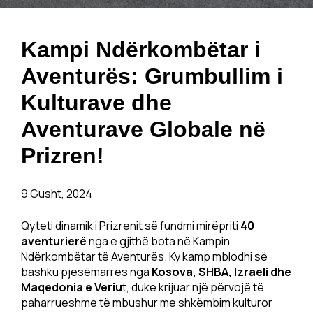
Kampi Ndërkombëtar i
Aventurës: Grumbullim i
Kulturave dhe
Aventurave Globale në
Prizren!
9 Gusht, 2024
Qyteti dinamik i Prizrenit së fundmi mirëpriti
40
aventurierë
nga e gjithë bota në Kampin
Ndërkombëtar të Aventurës. Ky kamp mblodhi së
bashku pjesëmarrës nga
Kosova, SHBA, Izraeli dhe
Maqedonia e Veriu
t, duke krijuar një përvojë të
paharrueshme të mbushur me shkëmbim kulturor