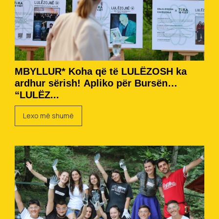
MBYLLUR* Koha që të LULËZOSH ka
ardhur sërish! Apliko për Bursën
“LULËZ...
Lexo më shumë