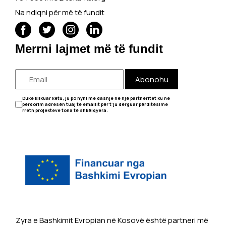
Na ndiqni për më të fundit
Merrni lajmet më të fundit
Abonohu
Duke klikuar këtu, ju po hyni me dashje në një partneritet ku ne
përdorim adresën tuaj të emailit për t'ju dërguar përditësime
rreth projekteve tona të shkëlqyera.
Zyra e Bashkimit Evropian në Kosovë është partneri më