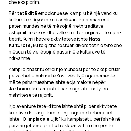
dhe eksplorim.
Për
tetë ditë
emocionuese, kampi u bë një vend ku
kulturat e ndryshme u bashkuan. Pjesëmarrësit
patën mundësinë të mësojnë rreth traditave,
ushqimit, muzikës dhe vallëzimit të origjinave të njëri-
tjetrit. Kulmi i këtyre aktiviteteve ishte
Nata
Kulturore,
ku të gjithë festuan diversitetin e tyre dhe
mësuan të vlerësojnë pasurinë e kulturave të
ndryshme.
Kampi gjithashtu ofroi një mundësi për të eksploruar
peizazhet e bukura të Kosovës. Një nga momentet
më të paharrueshme ishte ecja malore nëpër
Jazhnicë
, ku kampistët panë nga afër natyrën
mahnitëse të rajonit.
Kjo aventurë tetë-ditore ishte shtëpi për aktivitete
kreative dhe argëtuese – një nga më tërheqëset
ishte
“Olimpiada e Ujit
,” ku kampistët u përfshinë në
gara argëtuese për t’u freskuar veten dhe për të