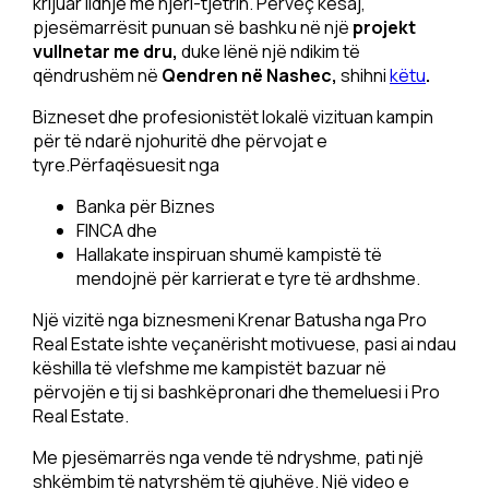
krijuar lidhje me njëri-tjetrin. Përveç kësaj,
pjesëmarrësit punuan së bashku në një
projekt
vullnetar me dru,
duke lënë një ndikim të
qëndrushëm në
Qendren në Nashec,
shihni
këtu
.
Bizneset dhe profesionistët lokalë vizituan kampin
për të ndarë njohuritë dhe përvojat e
tyre.Përfaqësuesit nga
Banka për Biznes
FINCA dhe
Hallakate inspiruan shumë kampistë të
mendojnë për karrierat e tyre të ardhshme.
Një vizitë nga biznesmeni Krenar Batusha nga Pro
Real Estate ishte veçanërisht motivuese, pasi ai ndau
këshilla të vlefshme me kampistët bazuar në
përvojën e tij si bashkëpronari dhe themeluesi i Pro
Real Estate.
Me pjesëmarrës nga vende të ndryshme, pati një
shkëmbim të natyrshëm të gjuhëve. Një video e