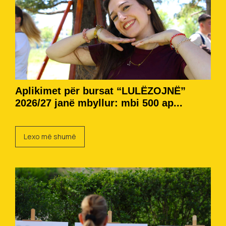
Aplikimet për bursat “LULËZOJNË”
2026/27 janë mbyllur: mbi 500 ap...
Lexo më shumë