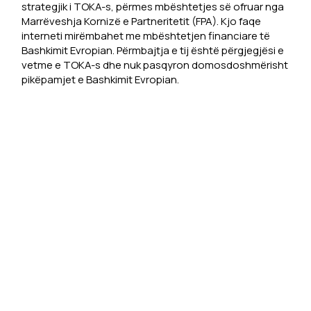
strategjik i TOKA-s, përmes mbështetjes së ofruar nga
Marrëveshja Kornizë e Partneritetit (FPA). Kjo faqe
interneti mirëmbahet me mbështetjen financiare të
Bashkimit Evropian. Përmbajtja e tij është përgjegjësi e
vetme e TOKA-s dhe nuk pasqyron domosdoshmërisht
pikëpamjet e Bashkimit Evropian.