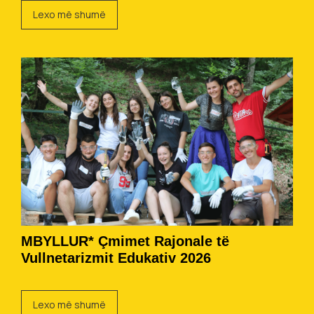
Lexo më shumë
MBYLLUR* Çmimet Rajonale të
Vullnetarizmit Edukativ 2026
Lexo më shumë