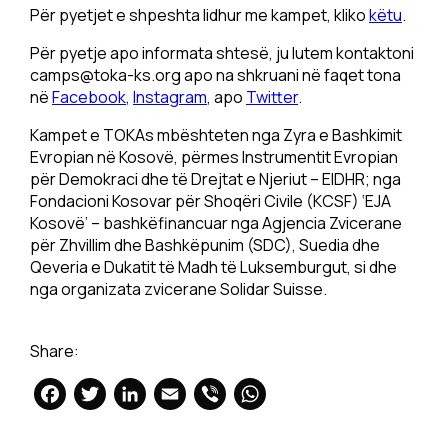
Për pyetjet e shpeshta lidhur me kampet, kliko
këtu
.
Për pyetje apo informata shtesë, ju lutem kontaktoni
camps@toka-ks.org
apo na shkruani në faqet tona
në
Facebook
,
Instagram
, apo
Twitter
.
Kampet e TOKAs mbështeten nga Zyra e Bashkimit
Evropian në Kosovë, përmes Instrumentit Evropian
për Demokraci dhe të Drejtat e Njeriut – EIDHR; nga
Fondacioni Kosovar për Shoqëri Civile (KCSF) ‘EJA
Kosovë’ – bashkëfinancuar nga Agjencia Zvicerane
për Zhvillim dhe Bashkëpunim (SDC), Suedia dhe
Qeveria e Dukatit të Madh të Luksemburgut, si dhe
nga organizata zvicerane Solidar Suisse.
Share:
Facebook
Twitter
LinkedIn
Email
Viber
WhatsApp