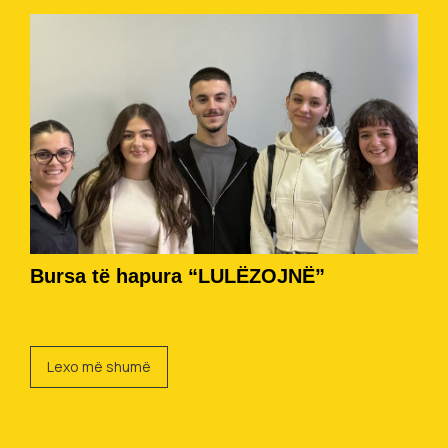
Bursa të hapura “LULËZOJNË”
Lexo më shumë