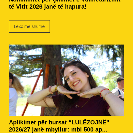
të Vitit 2026 janë të hapura!
Lexo më shumë
Aplikimet për bursat “LULËZOJNË”
2026/27 janë mbyllur: mbi 500 ap...