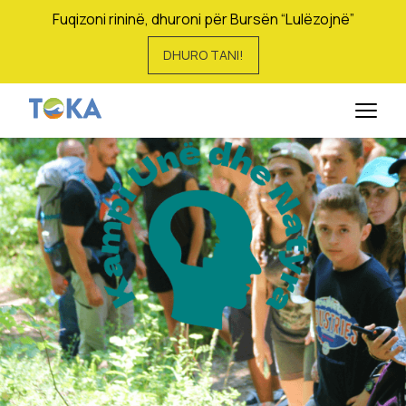
Fuqizoni rininë, dhuroni për Bursën “Lulëzojnë”
DHURO TANI!