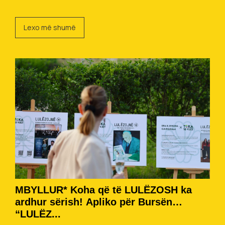
Lexo më shumë
MBYLLUR* Koha që të LULËZOSH ka
ardhur sërish! Apliko për Bursën
“LULËZ...