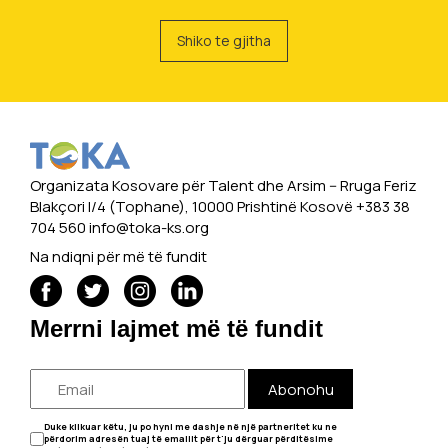
Shiko te gjitha
Organizata Kosovare për Talent dhe Arsim -- Rruga Feriz
Blakçori I/4 (Tophane), 10000 Prishtinë Kosovë +383 38
704 560
info@toka-ks.org
Na ndiqni për më të fundit
Merrni lajmet më të fundit
Abonohu
Duke klikuar këtu, ju po hyni me dashje në një partneritet ku ne
përdorim adresën tuaj të emailit për t'ju dërguar përditësime