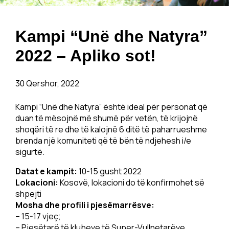
Kampi “Unë dhe Natyra”
2022 – Apliko sot!
30 Qershor, 2022
Kampi “Unë dhe Natyra” është ideal për personat që
duan të mësojnë më shumë për vetën, të krijojnë
shoqëri të re dhe të kalojnë 6 ditë të paharrueshme
brenda një komuniteti që të bën të ndjehesh i/e
sigurtë.
Datat e kampit:
10-15 gusht 2022
Lokacioni:
Kosovë, lokacioni do të konfirmohet së
shpejti
Mosha dhe profili i pjesëmarrësve:
– 15-17 vjeç;
– Pjesëtarë të klubeve të Super-Vullnetarëve,