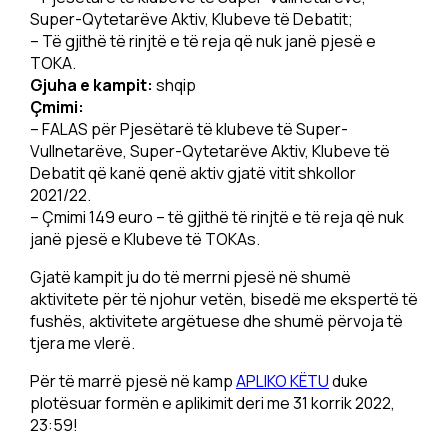
Super-Qytetarëve Aktiv, Klubeve të Debatit;
– Të gjithë të rinjtë e të reja që nuk janë pjesë e
TOKA.
Gjuha e kampit:
shqip
Çmimi:
– FALAS për Pjesëtarë të klubeve të Super-
Vullnetarëve, Super-Qytetarëve Aktiv, Klubeve të
Debatit që kanë qenë aktiv gjatë vitit shkollor
2021/22.
– Çmimi 149 euro – të gjithë të rinjtë e të reja që nuk
janë pjesë e Klubeve të TOKAs.
Gjatë kampit ju do të merrni pjesë në shumë
aktivitete për të njohur vetën, bisedë me ekspertë të
fushës, aktivitete argëtuese dhe shumë përvoja të
tjera me vlerë.
Për të marrë pjesë në kamp
APLIKO KËTU
duke
plotësuar formën e aplikimit deri me 31 korrik 2022,
23:59!