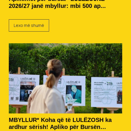
2026/27 janë mbyllur: mbi 500 ap...
Lexo më shumë
MBYLLUR* Koha që të LULËZOSH ka
ardhur sërish! Apliko për Bursën