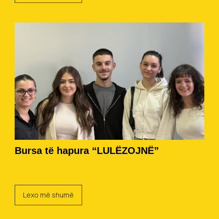
Bursa të hapura “LULËZOJNË”
Lexo më shumë