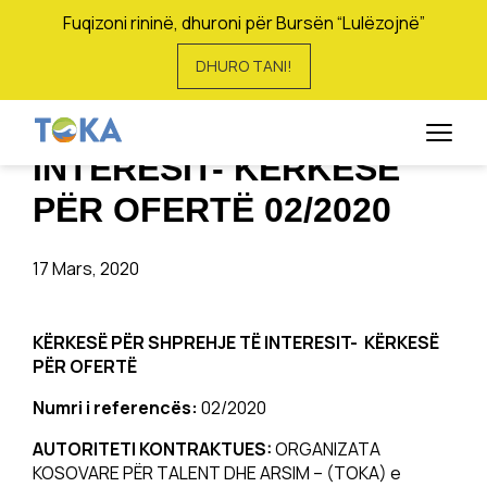
Fuqizoni rininë, dhuroni për Bursën “Lulëzojnë”
DHURO TANI!
KËRKESË PËR
SHPREHJE TË
INTERESIT- KËRKESË
PËR OFERTË 02/2020
17 Mars, 2020
KËRKESË PËR SHPREHJE TË INTERESIT- KËRKESË
PËR OFERTË
Numri i referencës:
02/2020
AUTORITETI KONTRAKTUES:
ORGANIZATA
KOSOVARE PËR TALENT DHE ARSIM – (TOKA) e