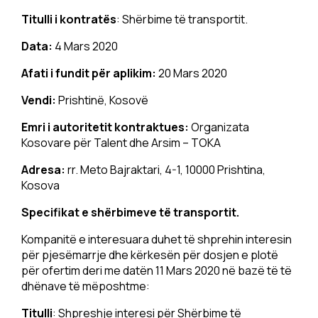
Titulli i kontratës
: Shërbime të transportit.
Data:
4 Mars 2020
Afati i fundit për aplikim:
20 Mars 2020
Vendi:
Prishtinë, Kosovë
Emri i autoritetit kontraktues:
Organizata
Kosovare për Talent dhe Arsim – TOKA
Adresa:
rr. Meto Bajraktari, 4-1, 10000 Prishtina,
Kosova
Specifikat e shërbimeve të transportit.
Kompanitë e interesuara duhet të shprehin interesin
për pjesëmarrje dhe kërkesën për dosjen e plotë
për ofertim deri me datën 11 Mars 2020 në bazë të të
dhënave të mëposhtme:
Titulli
: Shpreshje interesi për Shërbime të