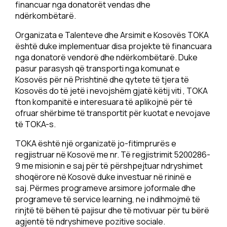
financuar nga donatorët vendas dhe
ndërkombëtarë.
Organizata e Talenteve dhe Arsimit e Kosovës TOKA
është duke implementuar disa projekte të financuara
nga donatorë vendorë dhe ndërkombëtarë. Duke
pasur parasysh që transporti nga komunat e
Kosovës për në Prishtinë dhe qytete të tjera të
Kosovës do të jetë i nevojshëm gjatë këtij viti , TOKA
fton kompanitë e interesuara të aplikojnë për të
ofruar shërbime të transportit për kuotat e nevojave
të TOKA-s.
TOKA është një organizatë jo-fitimprurës e
regjistruar në Kosovë me nr. Të regjistrimit 5200286-
9 me misionin e saj për të përshpejtuar ndryshimet
shoqërore në Kosovë duke investuar në rininë e
saj. Përmes programeve arsimore joformale dhe
programeve të service learning, ne i ndihmojmë të
rinjtë të bëhen të pajisur dhe të motivuar për tu bërë
agjentë të ndryshimeve pozitive sociale.