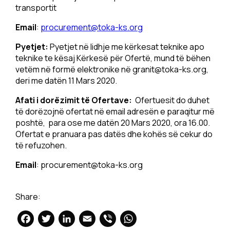
transportit
Email
:
procurement@toka-ks.org
Pyetjet:
Pyetjet në lidhje me kërkesat teknike apo
teknike te kësaj Kërkesë për Ofertë, mund të bëhen
vetëm në formë elektronike në
granit@toka-ks.org
,
deri me datën 11 Mars 2020.
Afati i dorëzimit të Ofertave:
Ofertuesit do duhet
të dorëzojnë ofertat në email adresën e paraqitur më
poshtë, para ose me datën 20 Mars 2020, ora 16.00.
Ofertat e pranuara pas datës dhe kohës së cekur do
të refuzohen.
Email
:
procurement@toka-ks.org
Share:
Facebook
Twitter
LinkedIn
Email
Viber
WhatsApp