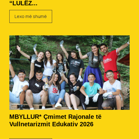
“LULËZ...
Lexo më shumë
MBYLLUR* Çmimet Rajonale të
Vullnetarizmit Edukativ 2026