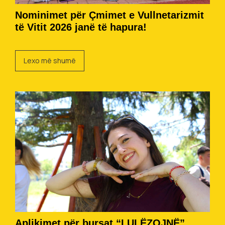
Nominimet për Çmimet e Vullnetarizmit
të Vitit 2026 janë të hapura!
Lexo më shumë
Aplikimet për bursat “LULËZOJNË”