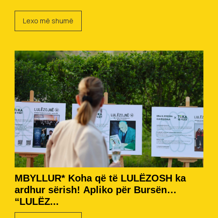
Lexo më shumë
MBYLLUR* Koha që të LULËZOSH ka
ardhur sërish! Apliko për Bursën
“LULËZ...