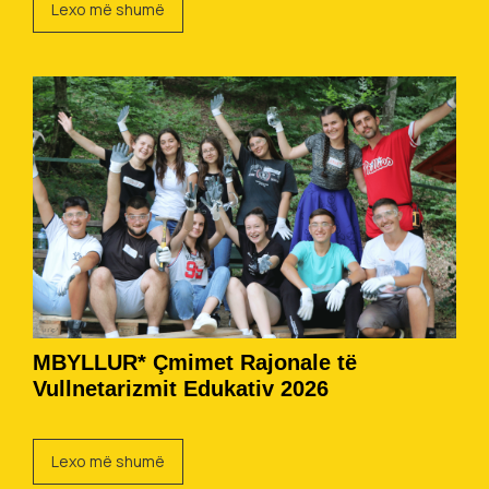
Lexo më shumë
MBYLLUR* Çmimet Rajonale të
Vullnetarizmit Edukativ 2026
Lexo më shumë