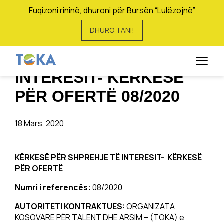
Fuqizoni rininë, dhuroni për Bursën “Lulëzojnë”
DHURO TANI!
KËRKESË PËR
SHPREHJE TË
INTERESIT- KËRKESË
PËR OFERTË 08/2020
18 Mars, 2020
KËRKESË PËR SHPREHJE TË INTERESIT- KËRKESË
PËR OFERTË
Numri i referencës:
08/2020
AUTORITETI KONTRAKTUES:
ORGANIZATA
KOSOVARE PËR TALENT DHE ARSIM – (TOKA) e