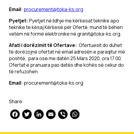
Email
:
procurement@toka-ks.org
Pyetjet:
Pyetjet në lidhje me kërkesat teknike apo
teknike te kësaj Kërkesë për Ofertë, mund të bëhen
vetëm në formë elektronike në
granit@toka-ks.org
.
Afati i dorëzimit të Ofertave:
Ofertuesit do duhet
të dorëzojnë ofertat në email adresën e paraqitur më
poshtë, para ose me datën 25 Mars 2020, ora 17.00.
Ofertat e pranuara pas datës dhe kohës së cekur do
të refuzohen.
Email
:
procurement@toka-ks.org
Share:
Facebook
Twitter
LinkedIn
Email
Viber
WhatsApp