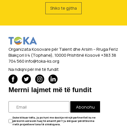
Shiko te gjitha
Organizata Kosovare për Talent dhe Arsim -- Rruga Feriz
Blakçori I/4 (Tophane), 10000 Prishtinë Kosovë +383 38
704 560
info@toka-ks.org
Na ndiqni për më të fundit
Merrni lajmet më të fundit
Abonohu
Duke klikuar këtu, ju po hyni me dashje në një partneritet ku ne
përdorim adresën tuaj të emailit për t'ju dërguar përditësime
rreth projekteve tona të shkëlqyera.