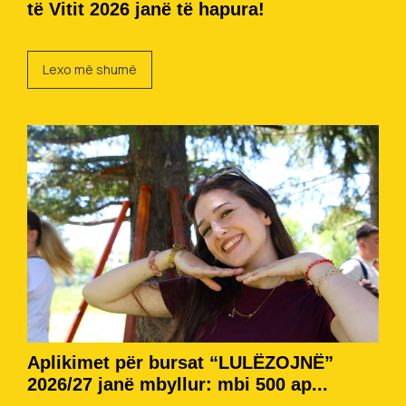
të Vitit 2026 janë të hapura!
Lexo më shumë
Aplikimet për bursat “LULËZOJNË”
2026/27 janë mbyllur: mbi 500 ap...