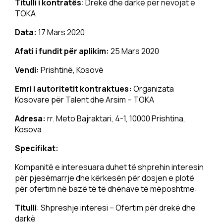
Titulli i kontratës
: Drekë dhe darkë për nevojat e
TOKA
Data:
17 Mars 2020
Afati i fundit për aplikim:
25 Mars 2020
Vendi:
Prishtinë, Kosovë
Emri i autoritetit kontraktues:
Organizata
Kosovare për Talent dhe Arsim – TOKA
Adresa:
rr. Meto Bajraktari, 4-1, 10000 Prishtina,
Kosova
Specifikat:
Kompanitë e interesuara duhet të shprehin interesin
për pjesëmarrje dhe kërkesën për dosjen e plotë
për ofertim në bazë të të dhënave të mëposhtme:
Titulli
: Shpreshje interesi – Ofertim për drekë dhe
darkë