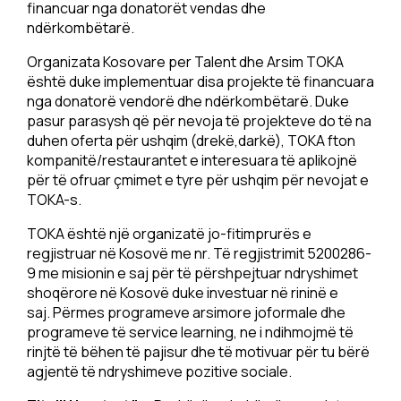
financuar nga donatorët vendas dhe
ndërkombëtarë.
Organizata Kosovare per Talent dhe Arsim TOKA
është duke implementuar disa projekte të financuara
nga donatorë vendorë dhe ndërkombëtarë. Duke
pasur parasysh që për nevoja të projekteve do të na
duhen oferta për ushqim (drekë,darkë), TOKA fton
kompanitë/restaurantet e interesuara të aplikojnë
për të ofruar çmimet e tyre për ushqim për nevojat e
TOKA-s.
TOKA është një organizatë jo-fitimprurës e
regjistruar në Kosovë me nr. Të regjistrimit 5200286-
9 me misionin e saj për të përshpejtuar ndryshimet
shoqërore në Kosovë duke investuar në rininë e
saj. Përmes programeve arsimore joformale dhe
programeve të service learning, ne i ndihmojmë të
rinjtë të bëhen të pajisur dhe të motivuar për tu bërë
agjentë të ndryshimeve pozitive sociale.