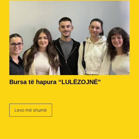
Bursa të hapura “LULËZOJNË”
Lexo më shumë