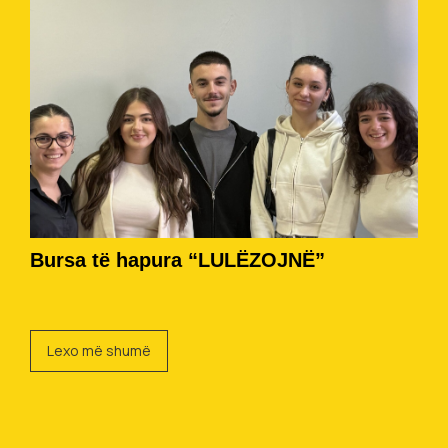
Bursa të hapura “LULËZOJNË”
Lexo më shumë