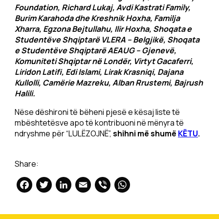
Foundation, Richard Lukaj, Avdi Kastrati Family,
Burim Karahoda dhe Kreshnik Hoxha, Familja
Xharra, Egzona Bejtullahu, Ilir Hoxha, Shoqata e
Studentëve Shqiptarë VLERA – Belgjikë, Shoqata
e Studentëve Shqiptarë AEAUG – Gjenevë,
Komuniteti Shqiptar në Londër, Virtyt Gacaferri,
Liridon Latifi, Edi Islami, Lirak Krasniqi, Dajana
Kullolli, Camërie Mazreku, Alban Rrustemi, Bajrush
Halili.
Nëse dëshironi të bëheni pjesë e kësaj liste të
mbështetësve apo të kontribuoni në mënyra të
ndryshme për “LULËZOJNË”,
shihni më shumë
KËTU
.
Share:
Facebook
Twitter
LinkedIn
Email
Viber
WhatsApp