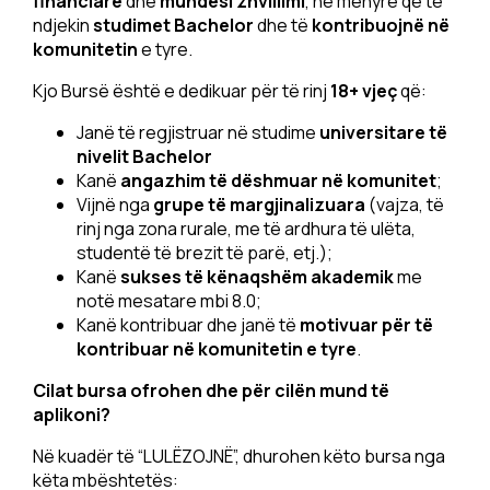
financiare
dhe
mundësi zhvillimi
, në mënyrë që të
ndjekin
studimet Bachelor
dhe të
kontribuojnë në
komunitetin
e tyre.
Kjo Bursë është e dedikuar për të rinj
18+ vjeç
që:
Janë të regjistruar në studime
universitare të
nivelit
Bachelor
Kanë
angazhim të dëshmuar në komunitet
;
Vijnë nga
grupe të margjinalizuara
(vajza, të
rinj nga zona rurale, me të ardhura të ulëta,
studentë të brezit të parë, etj.);
Kanë
sukses të kënaqshëm akademik
me
notë mesatare mbi 8.0;
Kanë kontribuar dhe janë të
motivuar për të
kontribuar në komunitetin e tyre
.
Cilat bursa ofrohen dhe për cilën mund të
aplikoni?
Në kuadër të “LULËZOJNË”, dhurohen këto bursa nga
këta mbështetës: