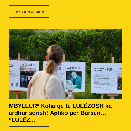
Lexo më shumë
MBYLLUR* Koha që të LULËZOSH ka
ardhur sërish! Apliko për Bursën
“LULËZ...