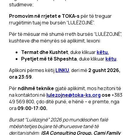
studimeve;
Promovim në rrjetet e TOKA-s
për të treguar
rrugëtimin tuaj me bursën “LULËZOJNË”.
Për të mësuar më shumë rreth bursës “LULËZOJNË”,
kushteve dhe mënyrës së aplikimit, lexoni:
Termat dhe Kushtet
, duke klikuar
këtu.
Pyetjet më të Shpeshta
, duke klikuar
këtu
.
Aplikoni përmes këtij
LINKU
, deri më
2 gusht 2026,
ora 23:59
.
Për
ndihmë teknike
gjatë aplikimit, mos hezitoni të
na kontaktoni në
lulezojne@toka-ks.org
ose
+383
49 569 800, çdo ditë punë, e hënë – e premte, nga
ora
09:00-17:00.
Bursat “Lulëzojnë” 2026 po mundësohen falë
mbështetjes bujare të dhuruesve tanë të
deritanishëm:
ISA Consulting Group, Cami Family