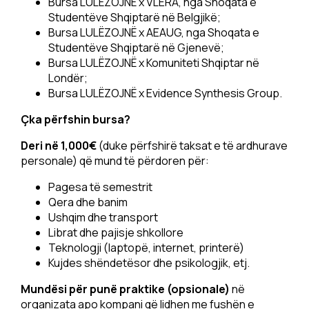
Bursa LULËZOJNË x VLERA, nga Shoqata e
Studentëve Shqiptarë në Belgjikë;
Bursa LULËZOJNË x AEAUG, nga Shoqata e
Studentëve Shqiptarë në Gjenev​​ë;
Bursa LULËZOJNË x Komuniteti Shqiptar në
Londër;
Bursa LULËZOJNË x Evidence Synthesis Group.
Çka përfshin bursa?
Deri në 1,000€
(duke përfshirë taksat e të ardhurave
personale) që mund të përdoren për:
Pagesa të semestrit
Qera dhe banim
Ushqim dhe transport
Librat dhe pajisje shkollore
Teknologji (laptopë, internet, printerë)
Kujdes shëndetësor dhe psikologjik, etj.
Mundësi për punë praktike (opsionale)
në
organizata apo kompani që lidhen me fushën e