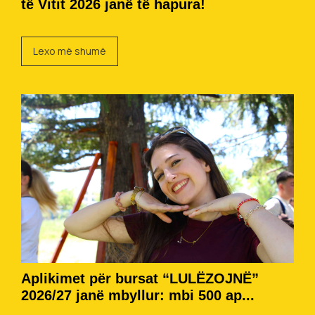
të Vitit 2026 janë të hapura!
Lexo më shumë
Aplikimet për bursat “LULËZOJNË”
2026/27 janë mbyllur: mbi 500 ap...