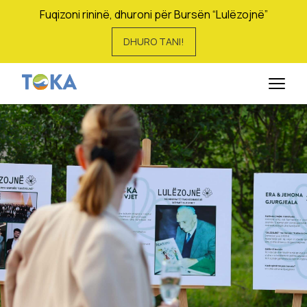
Fuqizoni rininë, dhuroni për Bursën “Lulëzojnë”
DHURO TANI!