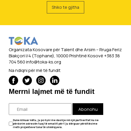
Shiko te gjitha
Organizata Kosovare për Talent dhe Arsim -- Rruga Feriz
Blakçori I/4 (Tophane), 10000 Prishtinë Kosovë +383 38
704 560
info@toka-ks.org
Na ndiqni për më të fundit
Merrni lajmet më të fundit
Abonohu
Duke klikuar këtu, ju po hyni me dashje në një partneritet ku ne
përdorim adresën tuaj të emailit për t'ju dërguar përditësime
rreth projekteve tona të shkëlqyera.