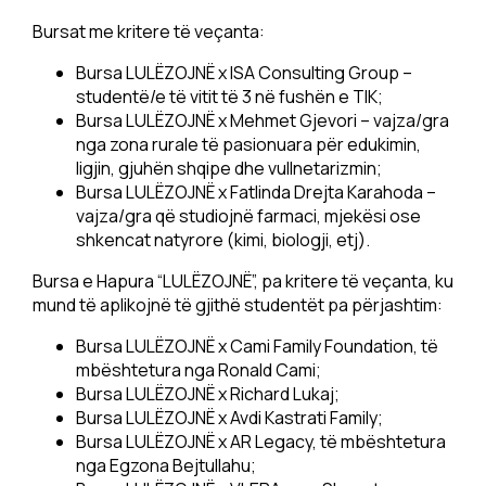
Bursat me kritere të veçanta:
Bursa LULËZOJNË x ISA Consulting Group –
studentë/e të vitit të 3 në fushën e TIK;
Bursa LULËZOJNË x Mehmet Gjevori – vajza/gra
nga zona rurale të pasionuara për edukimin,
ligjin, gjuhën shqipe dhe vullnetarizmin;
Bursa LULËZOJNË x Fatlinda Drejta Karahoda –
vajza/gra që studiojnë farmaci, mjekësi ose
shkencat natyrore (kimi, biologji, etj).
Bursa e Hapura “LULËZOJNË”, pa kritere të veçanta, ku
mund të aplikojnë të gjithë studentët pa përjashtim:
Bursa LULËZOJNË x Cami Family Foundation, të
mbështetura nga Ronald Cami;
Bursa LULËZOJNË x Richard Lukaj;
Bursa LULËZOJNË x Avdi Kastrati Family;
Bursa LULËZOJNË x AR Legacy, të mbështetura
nga Egzona Bejtullahu;