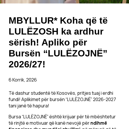
MBYLLUR* Koha që të
LULËZOSH ka ardhur
sërish! Apliko për
Bursën “LULËZOJNË”
2026/27!
6 Korrik, 2026
Të dashur studentë të Kosovës, pritjes tuaj i erdhi
fundi! Aplikimet për bursën “LULËZOJNË” 2026-2027
tani janë të hapura!
Bursa “LULËZOJNË” është krijuar për të mbështetur
të rinjtë e motivuar që kanë nevojë për
ndihmë