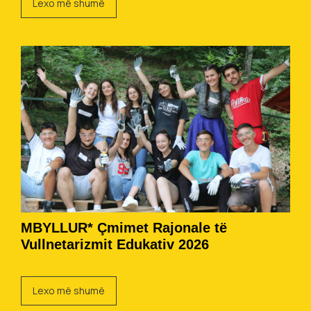
Lexo më shumë
MBYLLUR* Çmimet Rajonale të
Vullnetarizmit Edukativ 2026
Lexo më shumë