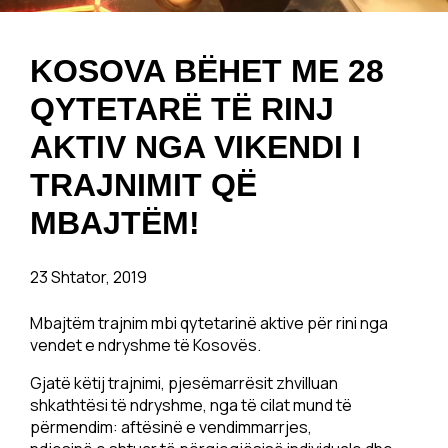
KOSOVA BËHET ME 28
QYTETARË TË RINJ
AKTIV NGA VIKENDI I
TRAJNIMIT QË
MBAJTËM!
23 Shtator, 2019
Mbajtëm trajnim mbi qytetarinë aktive për rini nga
vendet e ndryshme të Kosovës.
Gjatë këtij trajnimi, pjesëmarrësit zhvilluan
shkathtësi të ndryshme, nga të cilat mund të
përmendim: aftësinë e vendimmarrjes,