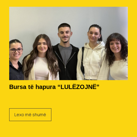
Bursa të hapura “LULËZOJNË”
Lexo më shumë