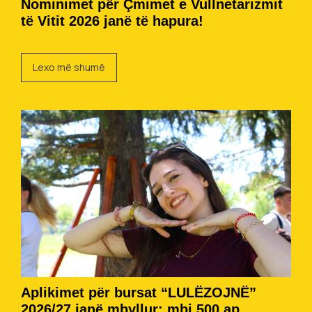
Nominimet për Çmimet e Vullnetarizmit
të Vitit 2026 janë të hapura!
Lexo më shumë
Aplikimet për bursat “LULËZOJNË”
2026/27 janë mbyllur: mbi 500 ap...