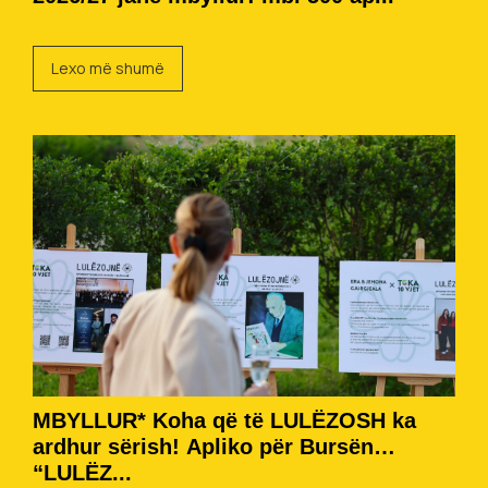
Lexo më shumë
MBYLLUR* Koha që të LULËZOSH ka
ardhur sërish! Apliko për Bursën
“LULËZ...