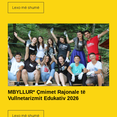
Lexo më shumë
MBYLLUR* Çmimet Rajonale të
Vullnetarizmit Edukativ 2026
Lexo më shumë