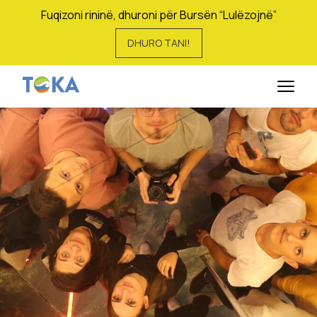
Fuqizoni rininë, dhuroni për Bursën “Lulëzojnë”
DHURO TANI!