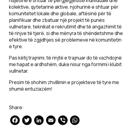
ndjesinë e shtuar të përgjegjësisë individuale dhe
kolektive, qytetarinë aktive, njohurinë e shtuar për
komunitetet lokale dhe globale, aftësinë për të
planifikuar dhe zbatuar një projekt të punës
vullnetare, teknikat e rekrutimit dhe të angazhimit të
të rinjve të tjerë, si dhe mënyra të shëndetshme dhe
efektive të zgjidhjes së problemeve në komunitetin
e tyre.
Pas këtij trajnimi, të rinjtë e trajnuar do të vazhdojnë
me hapat e ardhshëm, duke nisur nga formimi i klubit
vullnetar.
Presim të shohim zhvillimin e projekteve të tyre me
shumë entuziazëm!
Share:
Facebook
Twitter
LinkedIn
Email
Viber
WhatsApp