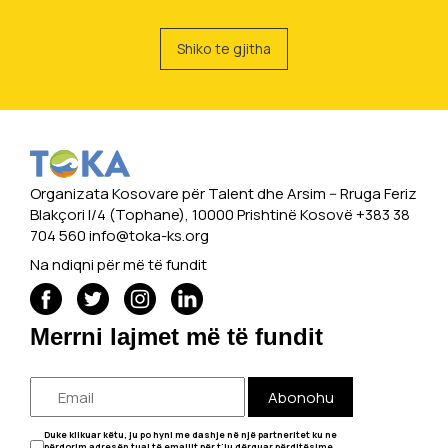
Shiko te gjitha
Organizata Kosovare për Talent dhe Arsim -- Rruga Feriz
Blakçori I/4 (Tophane), 10000 Prishtinë Kosovë +383 38
704 560
info@toka-ks.org
Na ndiqni për më të fundit
Merrni lajmet më të fundit
Abonohu
Duke klikuar këtu, ju po hyni me dashje në një partneritet ku ne
përdorim adresën tuaj të emailit për t'ju dërguar përditësime