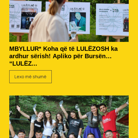
MBYLLUR* Koha që të LULËZOSH ka
ardhur sërish! Apliko për Bursën
“LULËZ...
Lexo më shumë