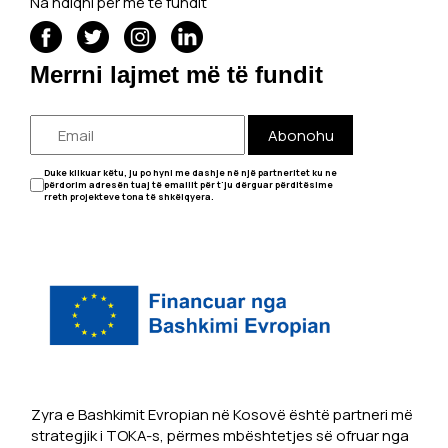
Na ndiqni për më të fundit
Merrni lajmet më të fundit
Abonohu
Duke klikuar këtu, ju po hyni me dashje në një partneritet ku ne
përdorim adresën tuaj të emailit për t'ju dërguar përditësime
rreth projekteve tona të shkëlqyera.
Zyra e Bashkimit Evropian në Kosovë është partneri më
strategjik i TOKA-s, përmes mbështetjes së ofruar nga