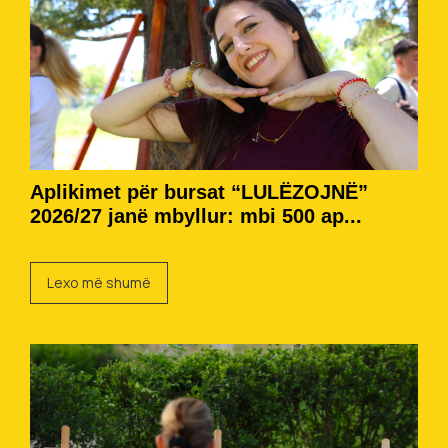
Aplikimet për bursat “LULËZOJNË”
2026/27 janë mbyllur: mbi 500 ap...
Lexo më shumë