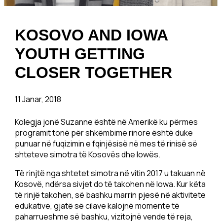
KOSOVO AND IOWA
YOUTH GETTING
CLOSER TOGETHER
11 Janar, 2018
Kolegja jonë Suzanne është në Amerikë ku përmes
programit tonë për shkëmbime rinore është duke
punuar në fuqizimin e fqinjësisë në mes të rinisë së
shteteve simotra të Kosovës dhe Iowës.
Të rinjtë nga shtetet simotra në vitin 2017 u takuan në
Kosovë, ndërsa sivjet do të takohen në Iowa. Kur këta
të rinjë takohen, së bashku marrin pjesë në aktivitete
edukative, gjatë së cilave kalojnë momente të
paharrueshme së bashku, vizitojnë vende të reja,