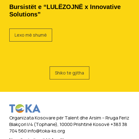
Bursistët e “LULËZOJNË x Innovative
Solutions”
Lexo më shumë
Shiko te gjitha
Organizata Kosovare për Talent dhe Arsim -- Rruga Feriz
Blakçori I/4 (Tophane), 10000 Prishtinë Kosovë +383 38
704 560
info@toka-ks.org