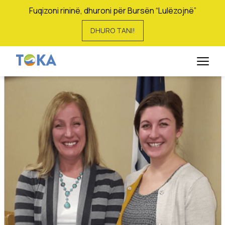
Fuqizoni rininë, dhuroni për Bursën “Lulëzojnë”
DHURO TANI!