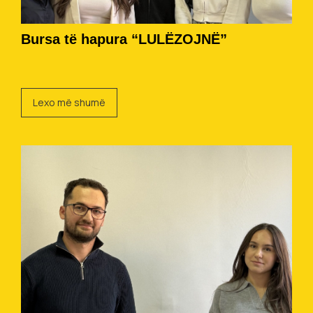
Bursa të hapura “LULËZOJNË”
Lexo më shumë