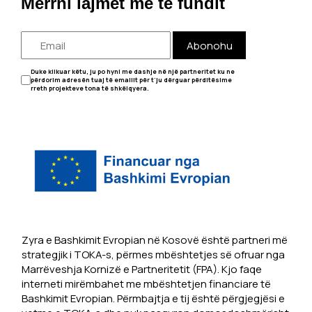
Merrni lajmet më të fundit
Abonohu
Duke klikuar këtu, ju po hyni me dashje në një partneritet ku ne
përdorim adresën tuaj të emailit për t'ju dërguar përditësime
rreth projekteve tona të shkëlqyera.
Zyra e Bashkimit Evropian në Kosovë është partneri më
strategjik i TOKA-s, përmes mbështetjes së ofruar nga
Marrëveshja Kornizë e Partneritetit (FPA). Kjo faqe
interneti mirëmbahet me mbështetjen financiare të
Bashkimit Evropian. Përmbajtja e tij është përgjegjësi e