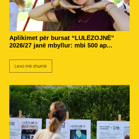
Aplikimet për bursat “LULËZOJNË”
2026/27 janë mbyllur: mbi 500 ap...
Lexo më shumë