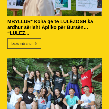
MBYLLUR* Koha që të LULËZOSH ka
ardhur sërish! Apliko për Bursën
“LULËZ...
Lexo më shumë