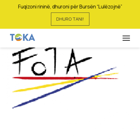
Fuqizoni rininë, dhuroni për Bursën “Lulëzojnë”
DHURO TANI!