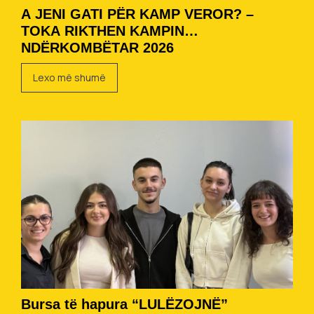
A JENI GATI PËR KAMP VEROR? –
TOKA RIKTHEN KAMPIN
NDËRKOMBËTAR 2026
Lexo më shumë
Bursa të hapura “LULËZOJNË”