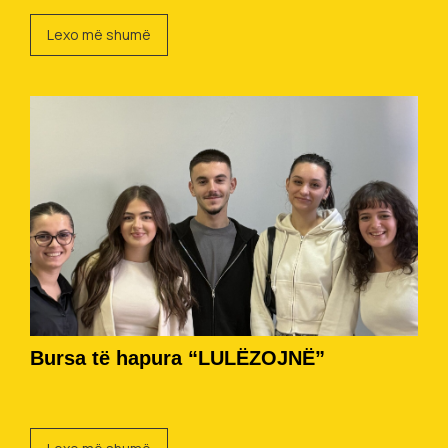
Lexo më shumë
Bursa të hapura “LULËZOJNË”