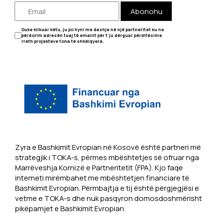
Abonohu
Duke klikuar këtu, ju po hyni me dashje në një partneritet ku ne
përdorim adresën tuaj të emailit për t'ju dërguar përditësime
rreth projekteve tona të shkëlqyera.
Zyra e Bashkimit Evropian në Kosovë është partneri më
strategjik i TOKA-s, përmes mbështetjes së ofruar nga
Marrëveshja Kornizë e Partneritetit (FPA). Kjo faqe
interneti mirëmbahet me mbështetjen financiare të
Bashkimit Evropian. Përmbajtja e tij është përgjegjësi e
vetme e TOKA-s dhe nuk pasqyron domosdoshmërisht
pikëpamjet e Bashkimit Evropian.