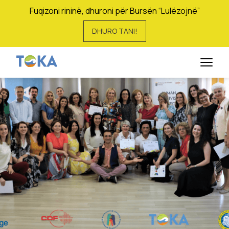
Fuqizoni rininë, dhuroni për Bursën “Lulëzojnë”
DHURO TANI!