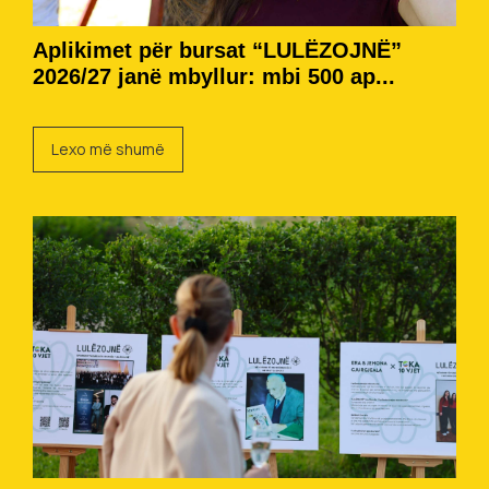
Aplikimet për bursat “LULËZOJNË”
2026/27 janë mbyllur: mbi 500 ap...
Lexo më shumë