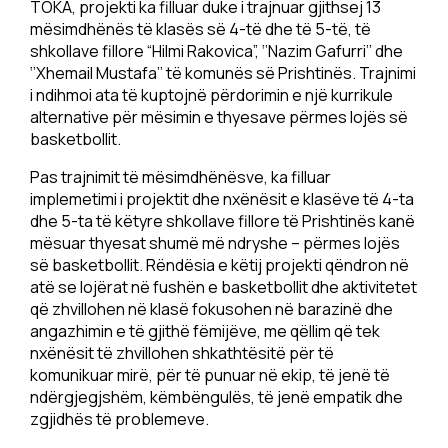
TOKA, projekti ka filluar duke i trajnuar gjithsej 13
mësimdhënës të klasës së 4-të dhe të 5-të, të
shkollave fillore “Hilmi Rakovica”, ‘’Nazim Gafurri’’ dhe
‘’Xhemail Mustafa’’ të komunës së Prishtinës. Trajnimi
i ndihmoi ata të kuptojnë përdorimin e një kurrikule
alternative për mësimin e thyesave përmes lojës së
basketbollit.
Pas trajnimit të mësimdhënësve, ka filluar
implemetimi i projektit dhe nxënësit e klasëve të 4-ta
dhe 5-ta të këtyre shkollave fillore të Prishtinës kanë
mësuar thyesat shumë më ndryshe – përmes lojës
së basketbollit. Rëndësia e këtij projekti qëndron në
atë se lojërat në fushën e basketbollit dhe aktivitetet
që zhvillohen në klasë fokusohen në barazinë dhe
angazhimin e të gjithë fëmijëve, me qëllim që tek
nxënësit të zhvillohen shkathtësitë për të
komunikuar mirë, për të punuar në ekip, të jenë të
ndërgjegjshëm, këmbëngulës, të jenë empatik dhe
zgjidhës të problemeve.