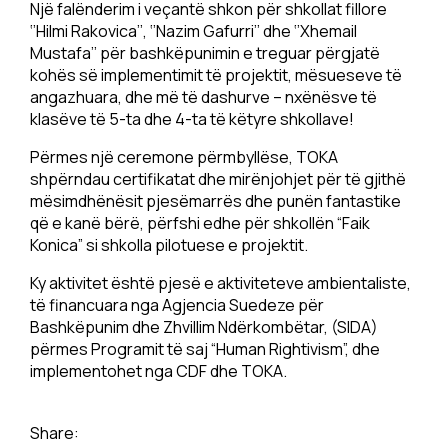
Një falënderim i veçantë shkon për shkollat fillore
‘’Hilmi Rakovica’’, ‘’Nazim Gafurri’’ dhe ‘’Xhemail
Mustafa’’ për bashkëpunimin e treguar përgjatë
kohës së implementimit të projektit, mësueseve të
angazhuara, dhe më të dashurve – nxënësve të
klasëve të 5-ta dhe 4-ta të këtyre shkollave!
Përmes një ceremone përmbyllëse, TOKA
shpërndau certifikatat dhe mirënjohjet për të gjithë
mësimdhënësit pjesëmarrës dhe punën fantastike
që e kanë bërë, përfshi edhe për shkollën “Faik
Konica” si shkolla pilotuese e projektit.
Ky aktivitet është pjesë e aktiviteteve ambientaliste,
të financuara nga Agjencia Suedeze për
Bashkëpunim dhe Zhvillim Ndërkombëtar, (SIDA)
përmes Programit të saj “Human Rightivism”, dhe
implementohet nga CDF dhe TOKA.
Share: