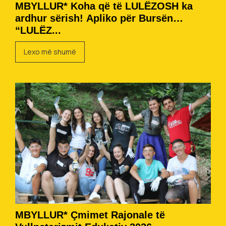
MBYLLUR* Koha që të LULËZOSH ka
ardhur sërish! Apliko për Bursën
“LULËZ...
Lexo më shumë
MBYLLUR* Çmimet Rajonale të