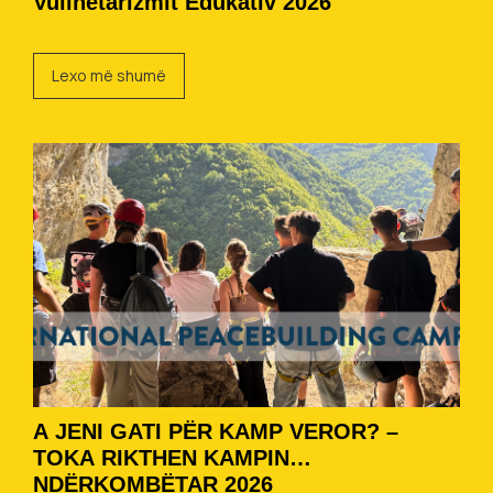
Vullnetarizmit Edukativ 2026
Lexo më shumë
A JENI GATI PËR KAMP VEROR? –
TOKA RIKTHEN KAMPIN
NDËRKOMBËTAR 2026