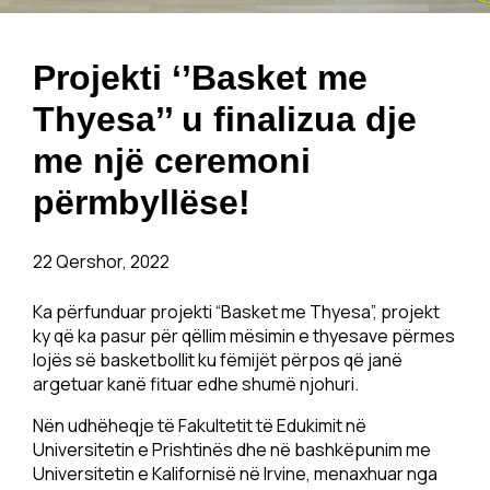
Projekti ‘’Basket me
Thyesa’’ u finalizua dje
me një ceremoni
përmbyllëse!
22 Qershor, 2022
Ka përfunduar projekti “Basket me Thyesa”, projekt
ky që ka pasur për qëllim mësimin e thyesave përmes
lojës së basketbollit ku fëmijët përpos që janë
argetuar kanë fituar edhe shumë njohuri.
Nën udhëheqje të Fakultetit të Edukimit në
Universitetin e Prishtinës dhe në bashkëpunim me
Universitetin e Kalifornisë në Irvine, menaxhuar nga