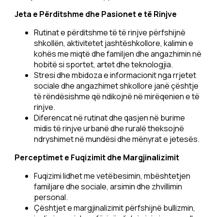
Jeta e Përditshme dhe Pasionet e të Rinjve
Rutinat e përditshme të të rinjve përfshijnë
shkollën, aktivitetet jashtëshkollore, kalimin e
kohës me miqtë dhe familjen dhe angazhimin në
hobitë si sportet, artet dhe teknologjia.
Stresi dhe mbidoza e informacionit nga rrjetet
sociale dhe angazhimet shkollore janë çështje
të rëndësishme që ndikojnë në mirëqenien e të
rinjve.
Diferencat në rutinat dhe qasjen në burime
midis të rinjve urbanë dhe ruralë theksojnë
ndryshimet në mundësi dhe mënyrat e jetesës.
Perceptimet e Fuqizimit dhe Margjinalizimit
Fuqizimi lidhet me vetëbesimin, mbështetjen
familjare dhe sociale, arsimin dhe zhvillimin
personal.
Çështjet e margjinalizimit përfshijnë bullizmin,