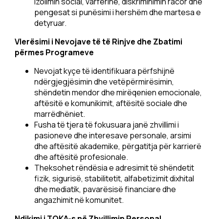
izolimin social, varfërinë, diskriminimin racor dhe
pengesat si punësimi i hershëm dhe martesa e
detyruar.
Vlerësimi i Nevojave të të Rinjve dhe Zbatimi
përmes Programeve
Nevojat kyçe të identifikuara përfshijnë
ndërgjegjësimin dhe vetëpërmirësimin,
shëndetin mendor dhe mirëqenien emocionale,
aftësitë e komunikimit, aftësitë sociale dhe
marrëdhëniet.
Fusha të tjera të fokusuara janë zhvillimi i
pasioneve dhe interesave personale, arsimi
dhe aftësitë akademike, përgatitja për karrierë
dhe aftësitë profesionale.
Theksohet rëndësia e adresimit të shëndetit
fizik, sigurisë, stabilitetit, alfabetizimit dixhital
dhe mediatik, pavarësisë financiare dhe
angazhimit në komunitet.
Ndikimi i TOKA-s në Zhvillimin Personal