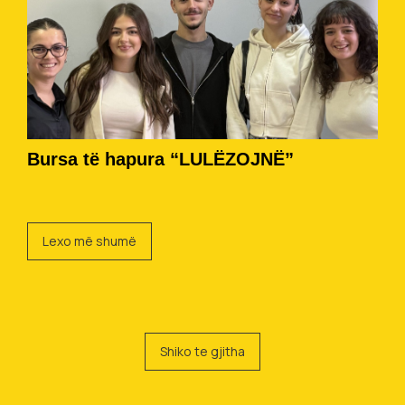
Bursa të hapura “LULËZOJNË”
Lexo më shumë
Shiko te gjitha