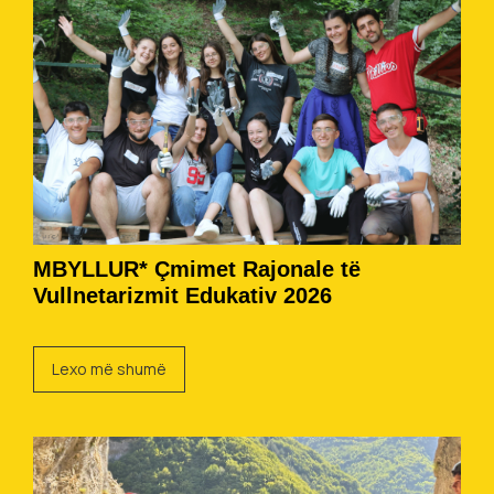
MBYLLUR* Çmimet Rajonale të
Vullnetarizmit Edukativ 2026
Lexo më shumë