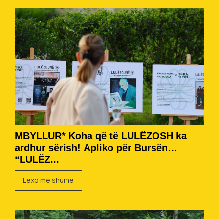
MBYLLUR* Koha që të LULËZOSH ka
ardhur sërish! Apliko për Bursën
“LULËZ...
Lexo më shumë