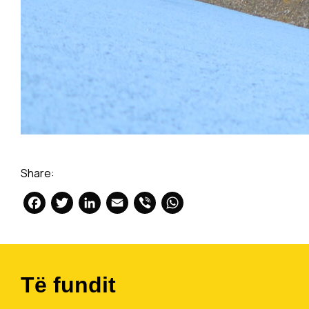
Share:
Facebook
Twitter
LinkedIn
Email
Viber
WhatsApp
Të fundit