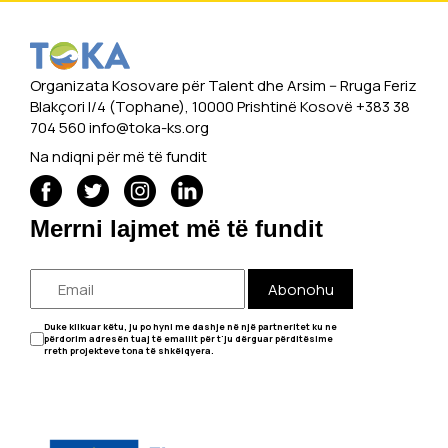
Organizata Kosovare për Talent dhe Arsim -- Rruga Feriz
Blakçori I/4 (Tophane), 10000 Prishtinë Kosovë +383 38
704 560
info@toka-ks.org
Na ndiqni për më të fundit
Merrni lajmet më të fundit
Abonohu
Duke klikuar këtu, ju po hyni me dashje në një partneritet ku ne
përdorim adresën tuaj të emailit për t'ju dërguar përditësime
rreth projekteve tona të shkëlqyera.