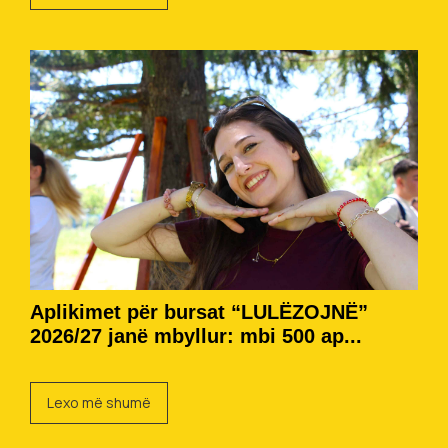
Aplikimet për bursat “LULËZOJNË”
2026/27 janë mbyllur: mbi 500 ap...
Lexo më shumë