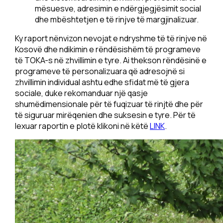
mësuesve, adresimin e ndërgjegjësimit social
dhe mbështetjen e të rinjve të margjinalizuar.
Ky raport nënvizon nevojat e ndryshme të të rinjve në
Kosovë dhe ndikimin e rëndësishëm të programeve
të TOKA-s në zhvillimin e tyre. Ai thekson rëndësinë e
programeve të personalizuara që adresojnë si
zhvillimin individual ashtu edhe sfidat më të gjera
sociale, duke rekomanduar një qasje
shumëdimensionale për të fuqizuar të rinjtë dhe për
të siguruar mirëqenien dhe suksesin e tyre. Për të
lexuar raportin e plotë klikoni në këtë
LINK
.