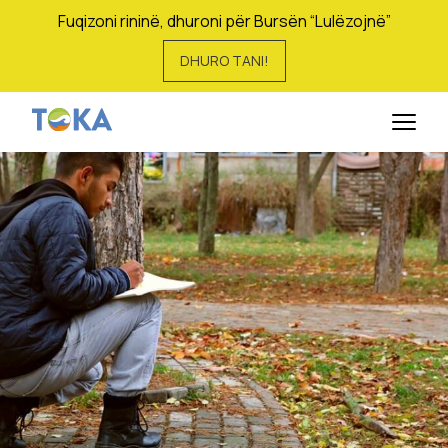
Fuqizoni rininë, dhuroni për Bursën “Lulëzojnë”
DHURO TANI!