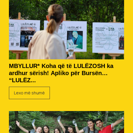
MBYLLUR* Koha që të LULËZOSH ka
ardhur sërish! Apliko për Bursën
“LULËZ...
Lexo më shumë