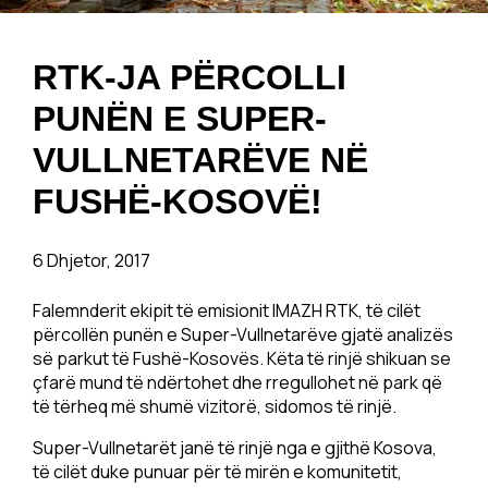
RTK-JA PËRCOLLI
PUNËN E SUPER-
VULLNETARËVE NË
FUSHË-KOSOVË!
6 Dhjetor, 2017
Falemnderit ekipit të emisionit IMAZH RTK, të cilët
përcollën punën e Super-Vullnetarëve gjatë analizës
së parkut të Fushë-Kosovës. Këta të rinjë shikuan se
çfarë mund të ndërtohet dhe rregullohet në park që
të tërheq më shumë vizitorë, sidomos të rinjë.
Super-Vullnetarët janë të rinjë nga e gjithë Kosova,
të cilët duke punuar për të mirën e komunitetit,