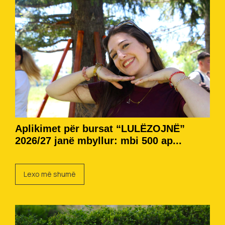
Aplikimet për bursat “LULËZOJNË”
2026/27 janë mbyllur: mbi 500 ap...
Lexo më shumë