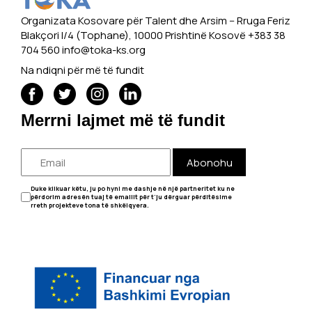
Organizata Kosovare për Talent dhe Arsim -- Rruga Feriz
Blakçori I/4 (Tophane), 10000 Prishtinë Kosovë +383 38
704 560
info@toka-ks.org
Na ndiqni për më të fundit
Merrni lajmet më të fundit
Abonohu
Duke klikuar këtu, ju po hyni me dashje në një partneritet ku ne
përdorim adresën tuaj të emailit për t'ju dërguar përditësime
rreth projekteve tona të shkëlqyera.