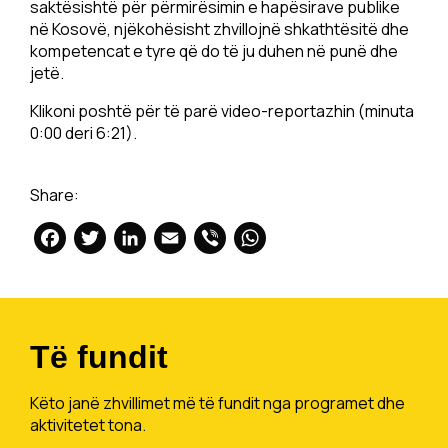
saktësishtë për përmirësimin e hapësirave publike
në Kosovë, njëkohësisht zhvillojnë shkathtësitë dhe
kompetencat e tyre që do të ju duhen në punë dhe
jetë.
Klikoni poshtë për të parë video-reportazhin (minuta
0:00 deri 6:21).
Share:
Facebook
Twitter
LinkedIn
Email
Viber
WhatsApp
Të fundit
Këto janë zhvillimet më të fundit nga programet dhe
aktivitetet tona.