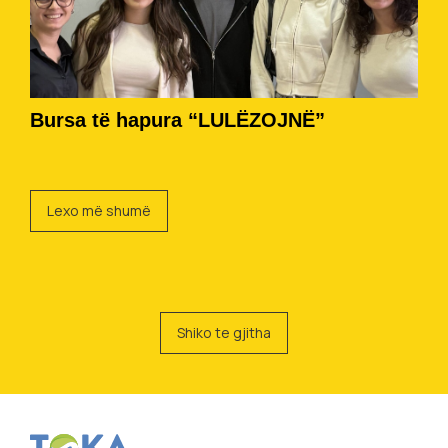
Bursa të hapura “LULËZOJNË”
Lexo më shumë
Shiko te gjitha