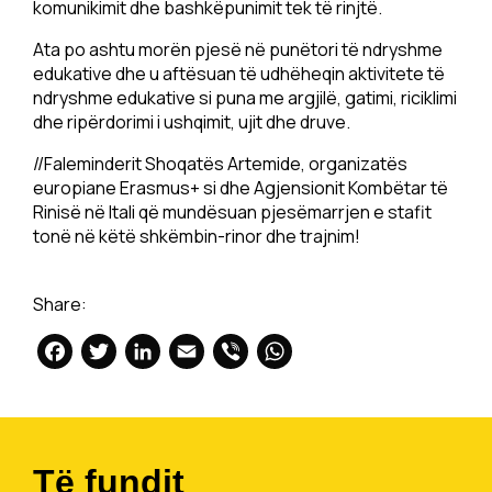
komunikimit dhe bashkëpunimit tek të rinjtë.
Ata po ashtu morën pjesë në punëtori të ndryshme
edukative dhe u aftësuan të udhëheqin aktivitete të
ndryshme edukative si puna me argjilë, gatimi, riciklimi
dhe ripërdorimi i ushqimit, ujit dhe druve.
//Faleminderit Shoqatës Artemide, organizatës
europiane Erasmus+ si dhe Agjensionit Kombëtar të
Rinisë në Itali që mundësuan pjesëmarrjen e stafit
tonë në këtë shkëmbin-rinor dhe trajnim!
Share:
Facebook
Twitter
LinkedIn
Email
Viber
WhatsApp
Të fundit