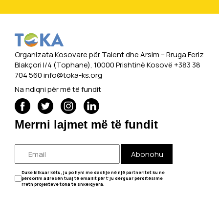
Organizata Kosovare për Talent dhe Arsim -- Rruga Feriz
Blakçori I/4 (Tophane), 10000 Prishtinë Kosovë +383 38
704 560
info@toka-ks.org
Na ndiqni për më të fundit
Merrni lajmet më të fundit
Abonohu
Duke klikuar këtu, ju po hyni me dashje në një partneritet ku ne
përdorim adresën tuaj të emailit për t'ju dërguar përditësime
rreth projekteve tona të shkëlqyera.