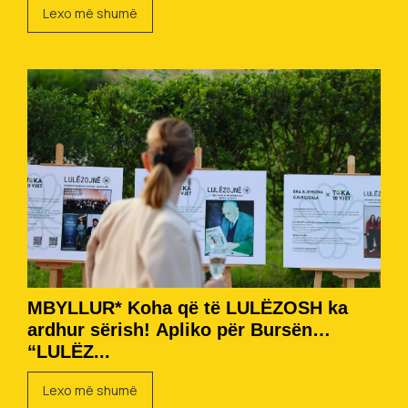
Lexo më shumë
MBYLLUR* Koha që të LULËZOSH ka
ardhur sërish! Apliko për Bursën
“LULËZ...
Lexo më shumë