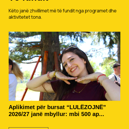
Këto janë zhvillimet më të fundit nga programet dhe
aktivitetet tona.
Aplikimet për bursat “LULËZOJNË”
2026/27 janë mbyllur: mbi 500 ap...