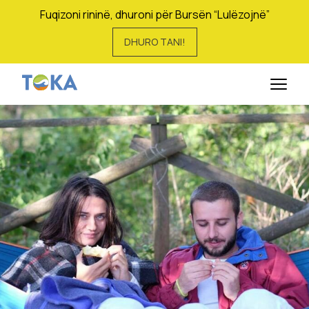
Fuqizoni rininë, dhuroni për Bursën “Lulëzojnë”
DHURO TANI!