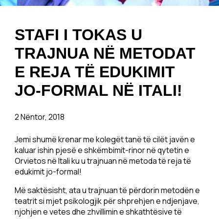
STAFI I TOKAS U
TRAJNUA NË METODAT
E REJA TË EDUKIMIT
JO-FORMAL NË ITALI!
2 Nëntor, 2018
Jemi shumë krenar me kolegët tanë të cilët javën e
kaluar ishin pjesë e shkëmbimit-rinor në qytetin e
Orvietos në Itali ku u trajnuan në metoda të reja të
edukimit jo-formal!
Më saktësisht, ata u trajnuan të përdorin metodën e
teatrit si mjet psikologjik për shprehjen e ndjenjave,
njohjen e vetes dhe zhvillimin e shkathtësive të