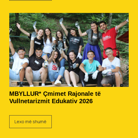
MBYLLUR* Çmimet Rajonale të
Vullnetarizmit Edukativ 2026
Lexo më shumë