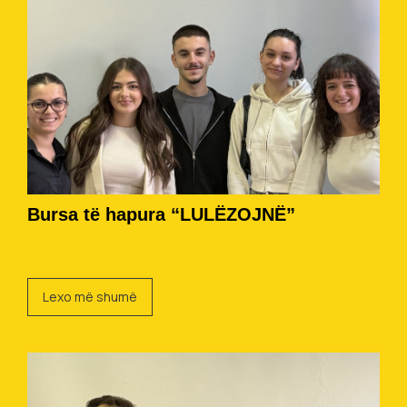
Bursa të hapura “LULËZOJNË”
Lexo më shumë