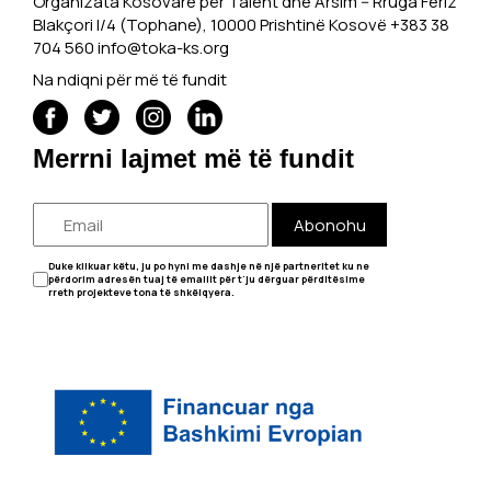
Organizata Kosovare për Talent dhe Arsim -- Rruga Feriz
Blakçori I/4 (Tophane), 10000 Prishtinë Kosovë +383 38
704 560
info@toka-ks.org
Na ndiqni për më të fundit
Merrni lajmet më të fundit
Abonohu
Duke klikuar këtu, ju po hyni me dashje në një partneritet ku ne
përdorim adresën tuaj të emailit për t'ju dërguar përditësime
rreth projekteve tona të shkëlqyera.