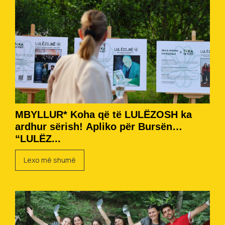
MBYLLUR* Koha që të LULËZOSH ka
ardhur sërish! Apliko për Bursën
“LULËZ...
Lexo më shumë