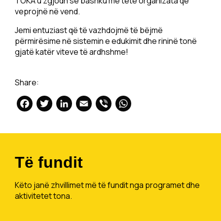
TOKA u zgjodh së bashku me tetë organizata që
veprojnë në vend.
Jemi entuziast që të vazhdojmë të bëjmë
përmirësime në sistemin e edukimit dhe rininë tonë
gjatë katër viteve të ardhshme!
Share:
Facebook
Twitter
LinkedIn
Email
Viber
WhatsApp
Të fundit
Këto janë zhvillimet më të fundit nga programet dhe
aktivitetet tona.