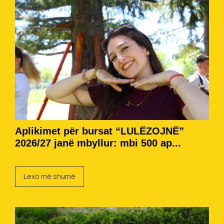
Aplikimet për bursat “LULËZOJNË”
2026/27 janë mbyllur: mbi 500 ap...
Lexo më shumë