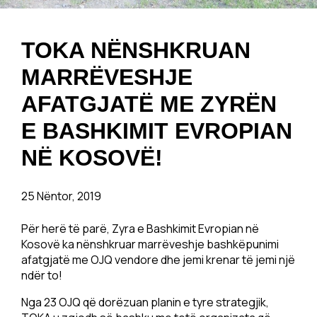
TOKA NËNSHKRUAN
MARRËVESHJE
AFATGJATË ME ZYRËN
E BASHKIMIT EVROPIAN
NË KOSOVË!
25 Nëntor, 2019
Për herë të parë, Zyra e Bashkimit Evropian në
Kosovë ka nënshkruar marrëveshje bashkëpunimi
afatgjatë me OJQ vendore dhe jemi krenar të jemi një
ndër to!
Nga 23 OJQ që dorëzuan planin e tyre strategjik,