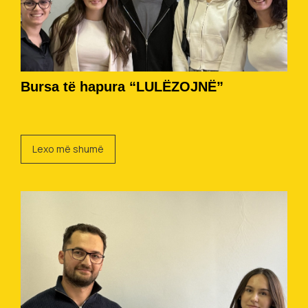
Bursa të hapura “LULËZOJNË”
Lexo më shumë