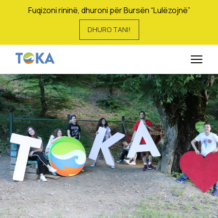
Fuqizoni rininë, dhuroni për Bursën “Lulëzojnë”
DHURO TANI!