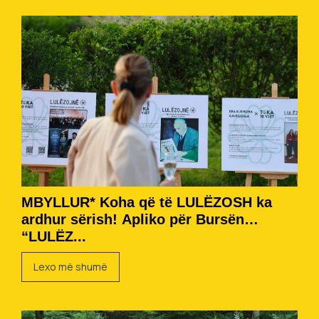
MBYLLUR* Koha që të LULËZOSH ka
ardhur sërish! Apliko për Bursën
“LULËZ...
Lexo më shumë