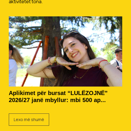
aktivitetet tona.
Aplikimet për bursat “LULËZOJNË”
2026/27 janë mbyllur: mbi 500 ap...
Lexo më shumë