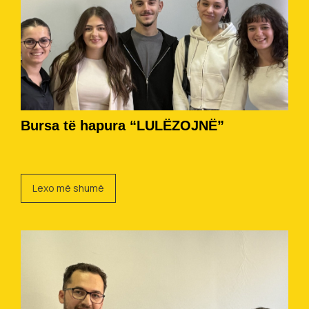
Bursa të hapura “LULËZOJNË”
Lexo më shumë