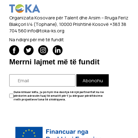
Organizata Kosovare për Talent dhe Arsim -- Rruga Feriz
Blakçori I/4 (Tophane), 10000 Prishtinë Kosovë +383 38
704 560
info@toka-ks.org
Na ndiqni për më të fundit
Merrni lajmet më të fundit
Abonohu
Duke klikuar këtu, ju po hyni me dashje në një partneritet ku ne
përdorim adresën tuaj të emailit për t'ju dërguar përditësime
rreth projekteve tona të shkëlqyera.