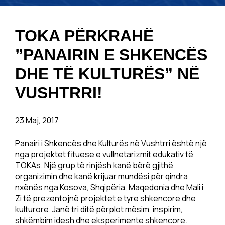
TOKA PËRKRAHË
”PANAIRIN E SHKENCËS
DHE TË KULTURËS” NË
VUSHTRRI!
23 Maj, 2017
Panairi i Shkencës dhe Kulturës në Vushtrri është një
nga projektet fituese e vullnetarizmit edukativ të
TOKAs. Një grup të rinjësh kanë bërë gjithë
organizimin dhe kanë krijuar mundësi për qindra
nxënës nga Kosova, Shqipëria, Maqedonia dhe Mali i
Zi të prezentojnë projektet e tyre shkencore dhe
kulturore. Janë tri ditë përplot mësim, inspirim,
shkëmbim idesh dhe eksperimente shkencore.