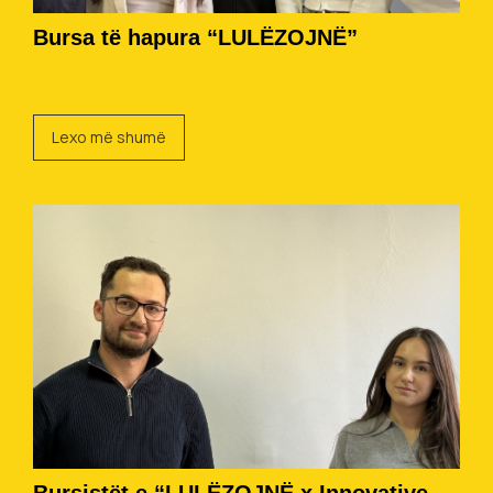
Bursa të hapura “LULËZOJNË”
Lexo më shumë