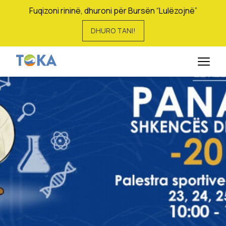
Fuqizoni rininë, dhuroni për Bursën “Lulëzojnë”
DHURO TANI!