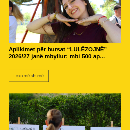
Aplikimet për bursat “LULËZOJNË”
2026/27 janë mbyllur: mbi 500 ap...
Lexo më shumë