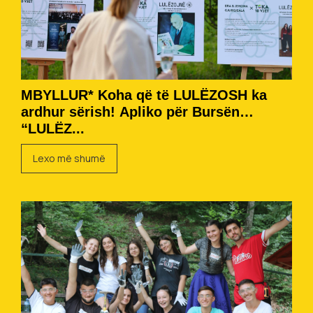
MBYLLUR* Koha që të LULËZOSH ka
ardhur sërish! Apliko për Bursën
“LULËZ...
Lexo më shumë