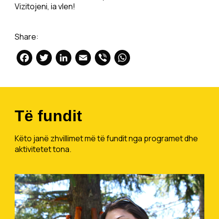
Vizitojeni, ia vlen!
Share:
Facebook
Twitter
LinkedIn
Email
Viber
WhatsApp
Të fundit
Këto janë zhvillimet më të fundit nga programet dhe
aktivitetet tona.