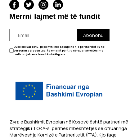
Merrni lajmet më të fundit
Abonohu
Duke klikuar këtu, ju po hyni me dashje në një partneritet ku ne
përdorim adresën tuaj të emailit për t'ju dërguar përditësime
rreth projekteve tona të shkëlqyera.
Zyra e Bashkimit Evropian në Kosovë është partneri më
strategjik i TOKA-s, përmes mbështetjes së ofruar nga
Marrëveshja Kornizë e Partneritetit (FPA). Kjo faqe