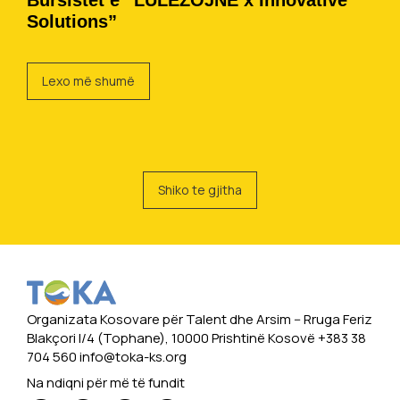
Bursistët e “LULËZOJNË x Innovative
Solutions”
Lexo më shumë
Shiko te gjitha
Organizata Kosovare për Talent dhe Arsim -- Rruga Feriz
Blakçori I/4 (Tophane), 10000 Prishtinë Kosovë +383 38
704 560
info@toka-ks.org
Na ndiqni për më të fundit