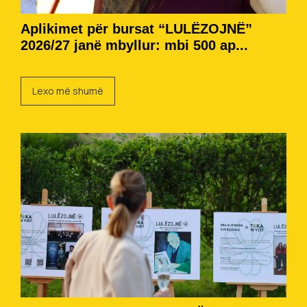
Aplikimet për bursat “LULËZOJNË”
2026/27 janë mbyllur: mbi 500 ap...
Lexo më shumë