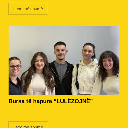
Lexo më shumë
Bursa të hapura “LULËZOJNË”
Lexo më shumë