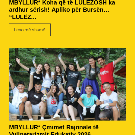
MBYLLUR* Koha që të LULËZOSH ka
ardhur sërish! Apliko për Bursën
“LULËZ...
Lexo më shumë
MBYLLUR* Çmimet Rajonale të
Vullnetarizmit Edukativ 2026