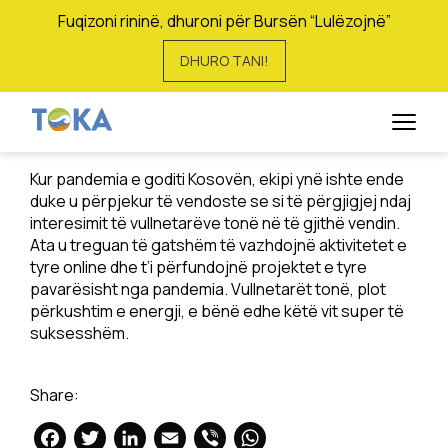
Fuqizoni rininë, dhuroni për Bursën “Lulëzojnë”
DHURO TANI!
Tregimi jonë i vitit 2020
30 Dhjetor, 2020
Kur pandemia e goditi Kosovën, ekipi ynë ishte ende
duke u përpjekur të vendoste se si të përgjigjej ndaj
interesimit të vullnetarëve tonë në të gjithë vendin.
Ata u treguan të gatshëm të vazhdojnë aktivitetet e
tyre online dhe t’i përfundojnë projektet e tyre
pavarësisht nga pandemia. Vullnetarët tonë, plot
përkushtim e energji, e bënë edhe këtë vit super të
suksesshëm.
Share:
Facebook
Twitter
LinkedIn
Email
Viber
WhatsApp