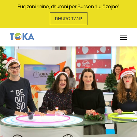
Fuqizoni rininë, dhuroni për Bursën “Lulëzojnë”
DHURO TANI!