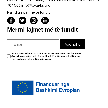
Blakçori I/4 (Tophane), 10000 Prishtinë Kosovë +383 38
704 560
info@toka-ks.org
Na ndiqni për më të fundit
Merrni lajmet më të fundit
Abonohu
Duke klikuar këtu, ju po hyni me dashje në një partneritet ku ne
përdorim adresën tuaj të emailit për t'ju dërguar përditësime
rreth projekteve tona të shkëlqyera.