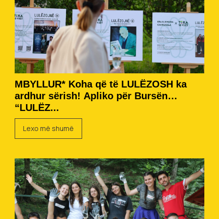
MBYLLUR* Koha që të LULËZOSH ka
ardhur sërish! Apliko për Bursën
“LULËZ...
Lexo më shumë