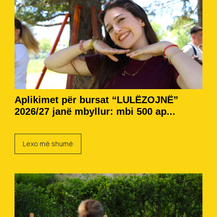
Aplikimet për bursat “LULËZOJNË”
2026/27 janë mbyllur: mbi 500 ap...
Lexo më shumë