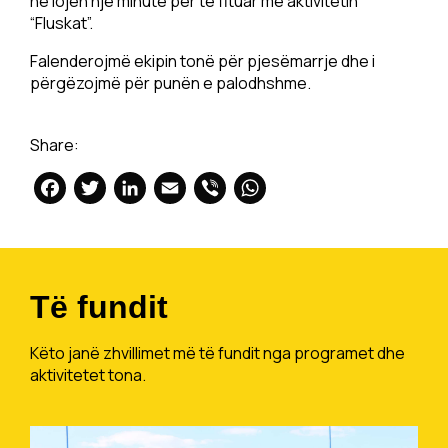
në lojën një minutë për të fituar me aktivitetin
“Fluskat”.
Falenderojmë ekipin tonë për pjesëmarrje dhe i
përgëzojmë për punën e palodhshme.
Share:
Facebook
Twitter
LinkedIn
Email
Viber
WhatsApp
Të fundit
Këto janë zhvillimet më të fundit nga programet dhe
aktivitetet tona.