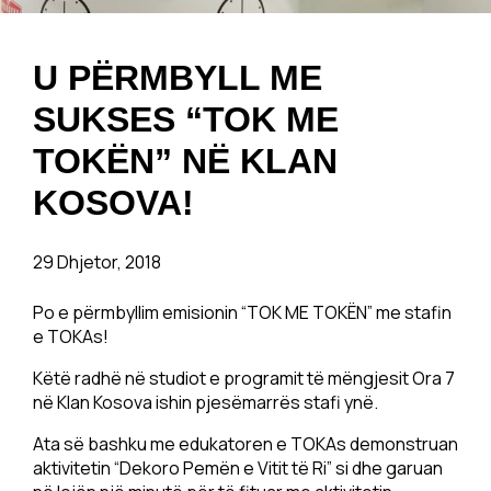
U PËRMBYLL ME
SUKSES “TOK ME
TOKËN” NË KLAN
KOSOVA!
29 Dhjetor, 2018
Po e përmbyllim emisionin “TOK ME TOKËN” me stafin
e TOKAs!
Këtë radhë në studiot e programit të mëngjesit Ora 7
në Klan Kosova ishin pjesëmarrës stafi ynë.
Ata së bashku me edukatoren e TOKAs demonstruan
aktivitetin “Dekoro Pemën e Vitit të Ri” si dhe garuan