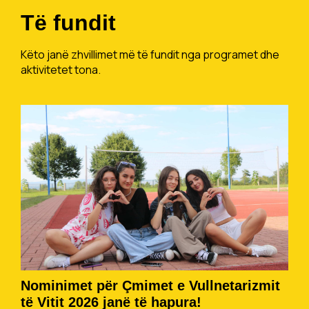
Të fundit
Këto janë zhvillimet më të fundit nga programet dhe
aktivitetet tona.
Nominimet për Çmimet e Vullnetarizmit
të Vitit 2026 janë të hapura!