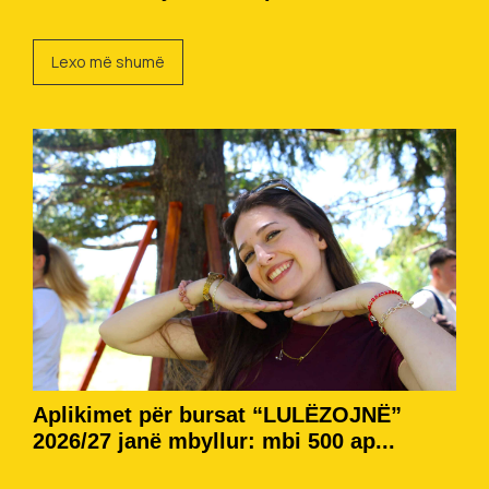
Lexo më shumë
Aplikimet për bursat “LULËZOJNË”
2026/27 janë mbyllur: mbi 500 ap...