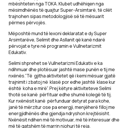
mbështeten nga TOKA. Klubet udhëhiqen nga
mësimdhënës të quajtur Super-Arsimtarë, të cilët
trajnohen sipas metodologjisë së të mësuarit
përmes përvojës.
Mëposhtë mund të lexoni deklaratat e dy Super
Arsimtarëve, Selimit dhe Asllanit që kanë ndarë
përvojat e tyre në programin e Vullnetarizmit
Edukativ.
Selimi shprehet se Vullnetarizmi Edukativ e ka
ndihmuar dhe plotësuar jashtë mase punën e tij me
nxënës.”Të gjitha aktivitetet që i kemi mësuar gjatë
trajnimit i zbatoj në klasë por edhe jashtë klase kur
është koha e mirë”. Prej këtyre aktiviteteve Selimi
thotë se kanë përfituar edhe shumë kolegë të tij.
Kur nxënësit kanë përfunduar detyrat para kohe,
janë të mërzitur ose pa energji, menjëherë filloj me
energjidhënës dhe gjendja ndryshon krejtësisht.
Nxënësit ndihen më të motivuar, më të interesuar dhe
më të gatshëm të marrin njohuri të reja.