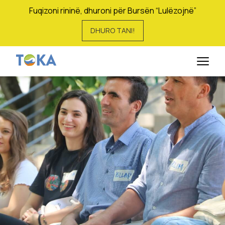
Fuqizoni rininë, dhuroni për Bursën “Lulëzojnë”
DHURO TANI!