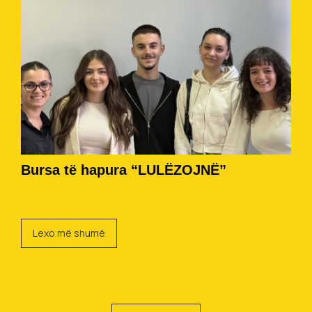
Bursa të hapura “LULËZOJNË”
Lexo më shumë