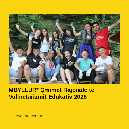
MBYLLUR* Çmimet Rajonale të
Vullnetarizmit Edukativ 2026
Lexo më shumë