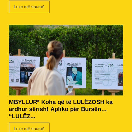
Lexo më shumë
MBYLLUR* Koha që të LULËZOSH ka
ardhur sërish! Apliko për Bursën
“LULËZ...
Lexo më shumë