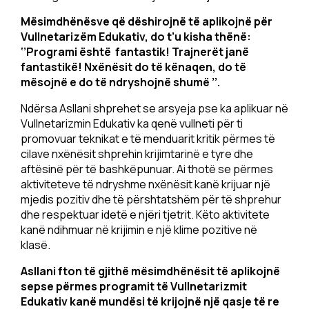
Mësimdhënësve që dëshirojnë të aplikojnë për
Vullnetarizëm Edukativ, do t’u kisha thënë:
‘’Programi është fantastik! Trajnerët janë
fantastikë! Nxënësit do të kënaqen, do të
mësojnë e do të ndryshojnë shumë ’’.
Ndërsa Asllani shprehet se arsyeja pse ka aplikuar në
Vullnetarizmin Edukativ ka qenë vullneti për ti
promovuar teknikat e të menduarit kritik përmes të
cilave nxënësit shprehin krijimtarinë e tyre dhe
aftësinë për të bashkëpunuar. Ai thotë se përmes
aktiviteteve të ndryshme nxënësit kanë krijuar një
mjedis pozitiv dhe të përshtatshëm për të shprehur
dhe respektuar idetë e njëri tjetrit. Këto aktivitete
kanë ndihmuar në krijimin e një klime pozitive në
klasë.
Asllani fton të gjithë mësimdhënësit të aplikojnë
sepse përmes programit të Vullnetarizmit
Edukativ kanë mundësi të krijojnë një qasje të re