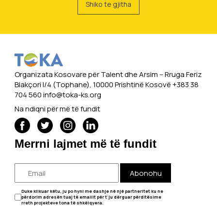
Shiko te gjitha
Organizata Kosovare për Talent dhe Arsim -- Rruga Feriz
Blakçori I/4 (Tophane), 10000 Prishtinë Kosovë +383 38
704 560
info@toka-ks.org
Na ndiqni për më të fundit
Merrni lajmet më të fundit
Abonohu
Duke klikuar këtu, ju po hyni me dashje në një partneritet ku ne
përdorim adresën tuaj të emailit për t'ju dërguar përditësime
rreth projekteve tona të shkëlqyera.