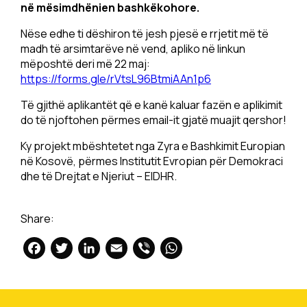
në mësimdhënien bashkëkohore.
Nëse edhe ti dëshiron të jesh pjesë e rrjetit më të
madh të arsimtarëve në vend, apliko në linkun
mëposhtë deri më 22 maj:
https://forms.gle/rVtsL96BtmiAAn1p6
Të gjithë aplikantët që e kanë kaluar fazën e aplikimit
do të njoftohen përmes email-it gjatë muajit qershor!
Ky projekt mbështetet nga Zyra e Bashkimit Europian
në Kosovë, përmes Institutit Evropian për Demokraci
dhe të Drejtat e Njeriut – EIDHR.
Share:
Facebook
Twitter
LinkedIn
Email
Viber
WhatsApp