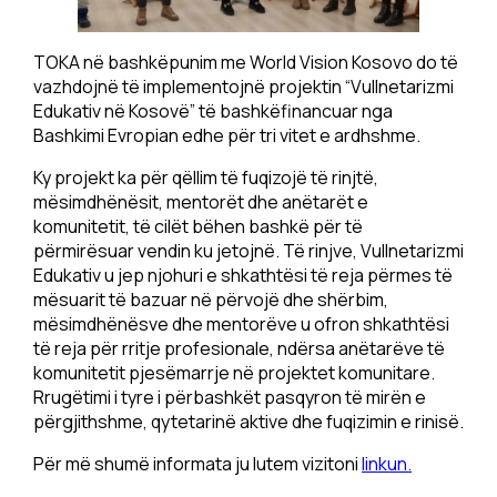
TOKA në bashkëpunim me World Vision Kosovo do të
vazhdojnë të implementojnë projektin “Vullnetarizmi
Edukativ në Kosovë” të bashkëfinancuar nga
Bashkimi Evropian edhe për tri vitet e ardhshme.
Ky projekt ka për qëllim të fuqizojë të rinjtë,
mësimdhënësit, mentorët dhe anëtarët e
komunitetit, të cilët bëhen bashkë për të
përmirësuar vendin ku jetojnë. Të rinjve, Vullnetarizmi
Edukativ u jep njohuri e shkathtësi të reja përmes të
mësuarit të bazuar në përvojë dhe shërbim,
mësimdhënësve dhe mentorëve u ofron shkathtësi
të reja për rritje profesionale, ndërsa anëtarëve të
komunitetit pjesëmarrje në projektet komunitare.
Rrugëtimi i tyre i përbashkët pasqyron të mirën e
përgjithshme, qytetarinë aktive dhe fuqizimin e rinisë.
Për më shumë informata ju lutem vizitoni
linkun.