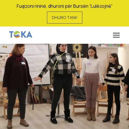
Fuqizoni rininë, dhuroni për Bursën “Lulëzojnë”
DHURO TANI!