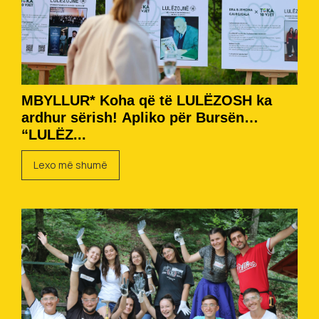
MBYLLUR* Koha që të LULËZOSH ka
ardhur sërish! Apliko për Bursën
“LULËZ...
Lexo më shumë