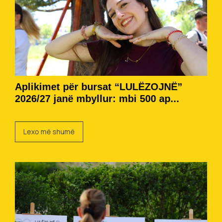
Aplikimet për bursat “LULËZOJNË”
2026/27 janë mbyllur: mbi 500 ap...
Lexo më shumë