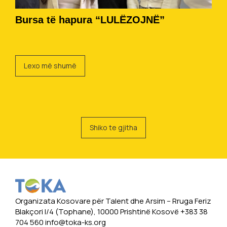
Bursa të hapura “LULËZOJNË”
Lexo më shumë
Shiko te gjitha
Organizata Kosovare për Talent dhe Arsim -- Rruga Feriz
Blakçori I/4 (Tophane), 10000 Prishtinë Kosovë +383 38
704 560
info@toka-ks.org