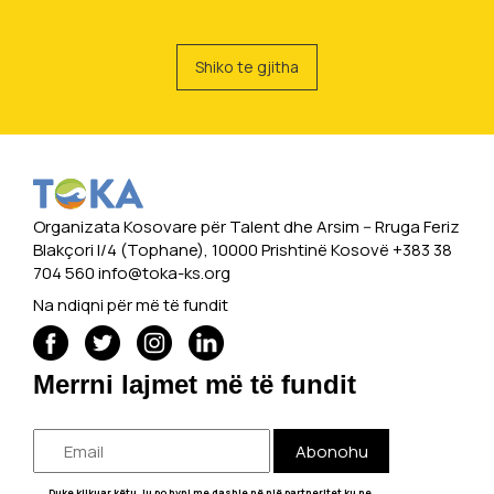
Shiko te gjitha
Organizata Kosovare për Talent dhe Arsim -- Rruga Feriz
Blakçori I/4 (Tophane), 10000 Prishtinë Kosovë +383 38
704 560
info@toka-ks.org
Na ndiqni për më të fundit
Merrni lajmet më të fundit
Abonohu
Duke klikuar këtu, ju po hyni me dashje në një partneritet ku ne