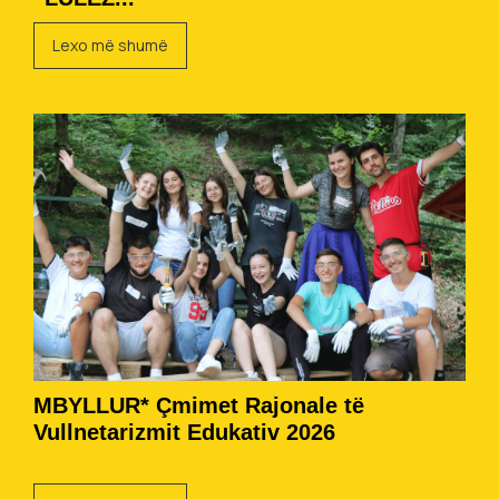
Lexo më shumë
MBYLLUR* Çmimet Rajonale të
Vullnetarizmit Edukativ 2026