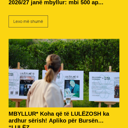
2026/27 janë mbyllur: mbi 500 ap...
Lexo më shumë
MBYLLUR* Koha që të LULËZOSH ka
ardhur sërish! Apliko për Bursën
“LULËZ...