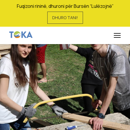
Fuqizoni rininë, dhuroni për Bursën “Lulëzojnë”
DHURO TANI!