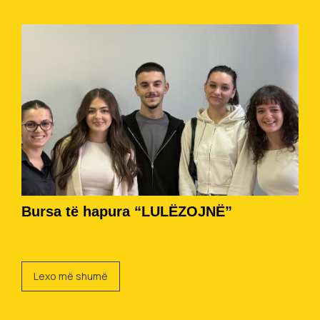
Bursa të hapura “LULËZOJNË”
Lexo më shumë