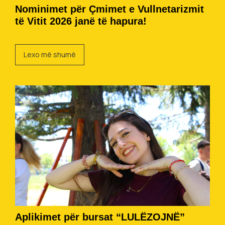
Nominimet për Çmimet e Vullnetarizmit
të Vitit 2026 janë të hapura!
Lexo më shumë
Aplikimet për bursat “LULËZOJNË”