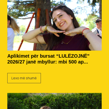
Aplikimet për bursat “LULËZOJNË”
2026/27 janë mbyllur: mbi 500 ap...
Lexo më shumë