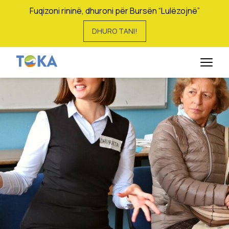
Fuqizoni rininë, dhuroni për Bursën “Lulëzojnë”
DHURO TANI!