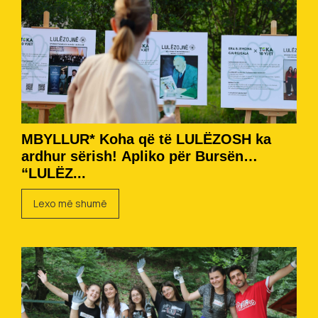
MBYLLUR* Koha që të LULËZOSH ka
ardhur sërish! Apliko për Bursën
“LULËZ...
Lexo më shumë