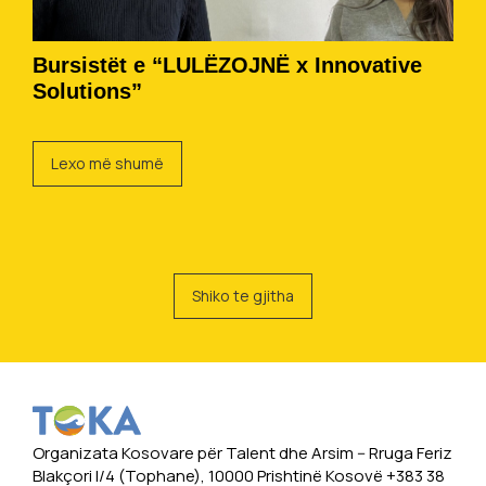
Bursistët e “LULËZOJNË x Innovative
Solutions”
Lexo më shumë
Shiko te gjitha
Organizata Kosovare për Talent dhe Arsim -- Rruga Feriz
Blakçori I/4 (Tophane), 10000 Prishtinë Kosovë +383 38