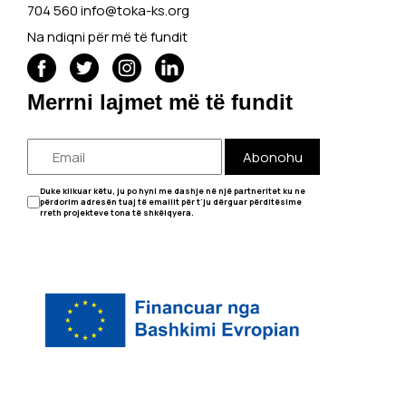
704 560
info@toka-ks.org
Na ndiqni për më të fundit
Merrni lajmet më të fundit
Abonohu
Duke klikuar këtu, ju po hyni me dashje në një partneritet ku ne
përdorim adresën tuaj të emailit për t'ju dërguar përditësime
rreth projekteve tona të shkëlqyera.