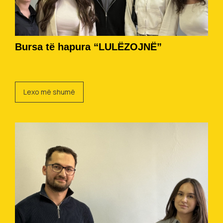
Bursa të hapura “LULËZOJNË”
Lexo më shumë