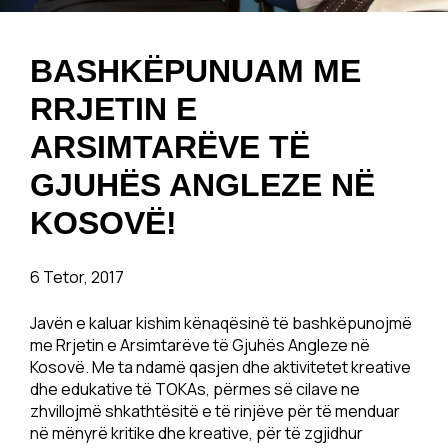
BASHKËPUNUAM ME
RRJETIN E
ARSIMTARËVE TË
GJUHËS ANGLEZE NË
KOSOVË!
6 Tetor, 2017
Javën e kaluar kishim kënaqësinë të bashkëpunojmë
me Rrjetin e Arsimtarëve të Gjuhës Angleze në
Kosovë. Me ta ndamë qasjen dhe aktivitetet kreative
dhe edukative të TOKAs, përmes së cilave ne
zhvillojmë shkathtësitë e të rinjëve për të menduar
në mënyrë kritike dhe kreative, për të zgjidhur