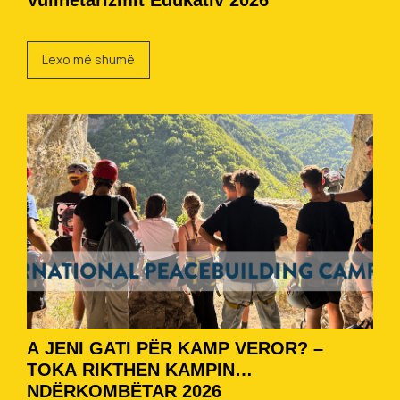
Vullnetarizmit Edukativ 2026
Lexo më shumë
A JENI GATI PËR KAMP VEROR? –
TOKA RIKTHEN KAMPIN
NDËRKOMBËTAR 2026