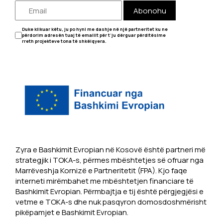
Abonohu
Duke klikuar këtu, ju po hyni me dashje në një partneritet ku ne
përdorim adresën tuaj të emailit për t'ju dërguar përditësime
rreth projekteve tona të shkëlqyera.
Zyra e Bashkimit Evropian në Kosovë është partneri më
strategjik i TOKA-s, përmes mbështetjes së ofruar nga
Marrëveshja Kornizë e Partneritetit (FPA). Kjo faqe
interneti mirëmbahet me mbështetjen financiare të
Bashkimit Evropian. Përmbajtja e tij është përgjegjësi e
vetme e TOKA-s dhe nuk pasqyron domosdoshmërisht
pikëpamjet e Bashkimit Evropian.