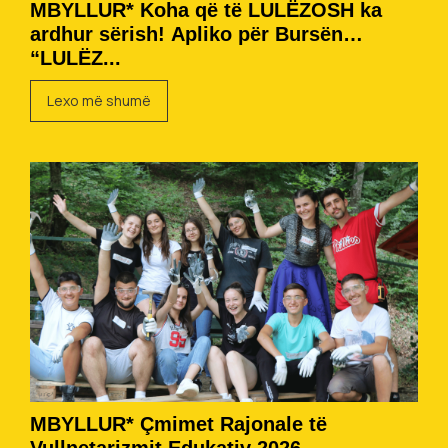
MBYLLUR* Koha që të LULËZOSH ka
ardhur sërish! Apliko për Bursën
“LULËZ...
Lexo më shumë
MBYLLUR* Çmimet Rajonale të