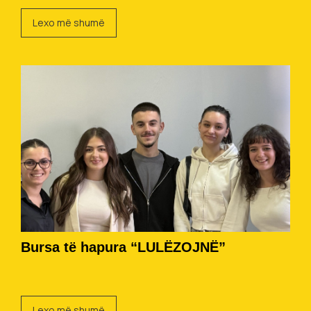
Lexo më shumë
Bursa të hapura “LULËZOJNË”
Lexo më shumë