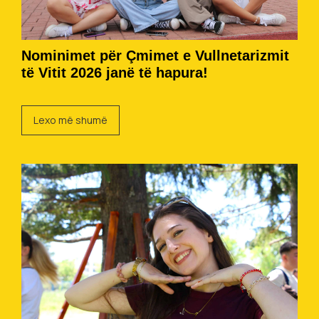
Nominimet për Çmimet e Vullnetarizmit
të Vitit 2026 janë të hapura!
Lexo më shumë