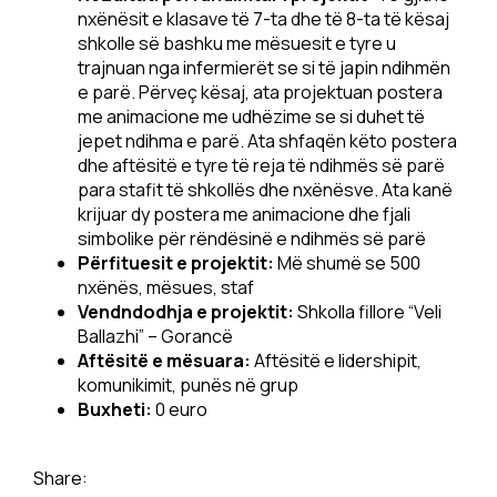
nxënësit e klasave të 7-ta dhe të 8-ta të kësaj
shkolle së bashku me mësuesit e tyre u
trajnuan nga infermierët se si të japin ndihmën
e parë. Përveç kësaj, ata projektuan postera
me animacione me udhëzime se si duhet të
jepet ndihma e parë. Ata shfaqën këto postera
dhe aftësitë e tyre të reja të ndihmës së parë
para stafit të shkollës dhe nxënësve. Ata kanë
krijuar dy postera me animacione dhe fjali
simbolike për rëndësinë e ndihmës së parë
Përfituesit e projektit:
Më shumë se 500
nxënës, mësues, staf
Vendndodhja e projektit:
Shkolla fillore “Veli
Ballazhi” – Gorancë
Aftësitë e mësuara:
Aftësitë e lidershipit,
komunikimit, punës në grup
Buxheti:
0 euro
Share: