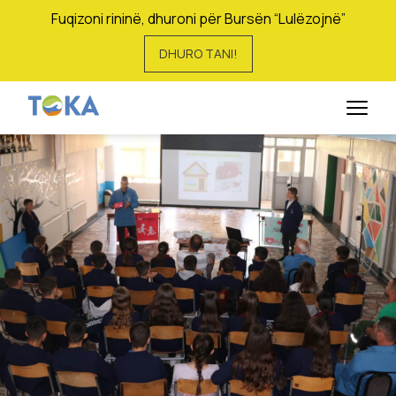
Fuqizoni rininë, dhuroni për Bursën “Lulëzojnë”
DHURO TANI!