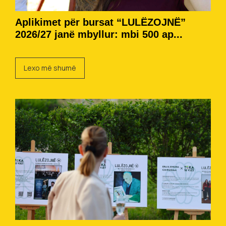
Aplikimet për bursat “LULËZOJNË”
2026/27 janë mbyllur: mbi 500 ap...
Lexo më shumë