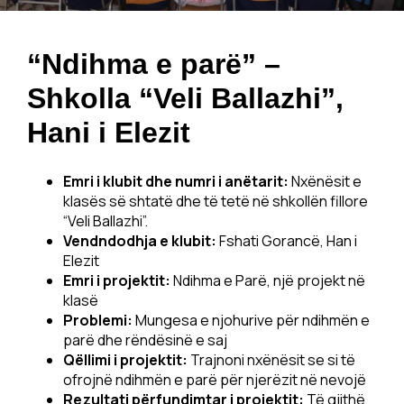
“Ndihma e parë” –
Shkolla “Veli Ballazhi”,
Hani i Elezit
Emri i klubit dhe numri i anëtarit:
Nxënësit e
klasës së shtatë dhe të tetë në shkollën fillore
“Veli Ballazhi”.
Vendndodhja e klubit:
Fshati Gorancë, Han i
Elezit
Emri i projektit:
Ndihma e Parë, një projekt në
klasë
Problemi:
Mungesa e njohurive për ndihmën e
parë dhe rëndësinë e saj
Qëllimi i projektit:
Trajnoni nxënësit se si të
ofrojnë ndihmën e parë për njerëzit në nevojë
Rezultati përfundimtar i projektit:
Të gjithë