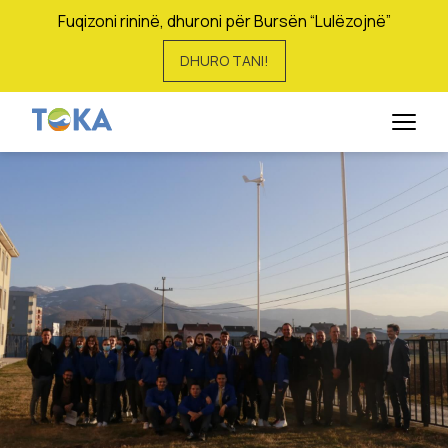
Fuqizoni rininë, dhuroni për Bursën “Lulëzojnë”
DHURO TANI!