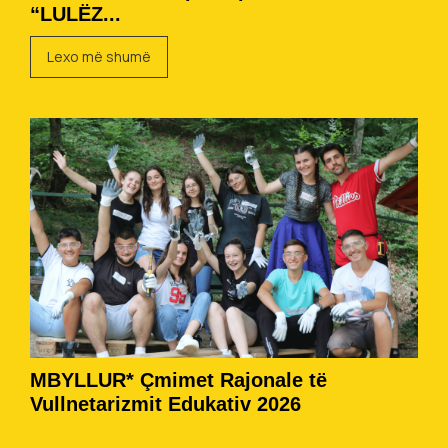
“LULËZ...
Lexo më shumë
MBYLLUR* Çmimet Rajonale të
Vullnetarizmit Edukativ 2026