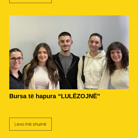
Bursa të hapura “LULËZOJNË”
Lexo më shumë