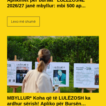
Aplikimet për bursat “LULËZOJNË”
2026/27 janë mbyllur: mbi 500 ap...
Lexo më shumë
MBYLLUR* Koha që të LULËZOSH ka
ardhur sërish! Apliko për Bursën