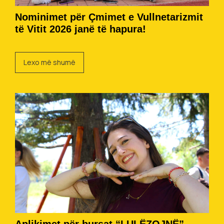
Nominimet për Çmimet e Vullnetarizmit
të Vitit 2026 janë të hapura!
Lexo më shumë