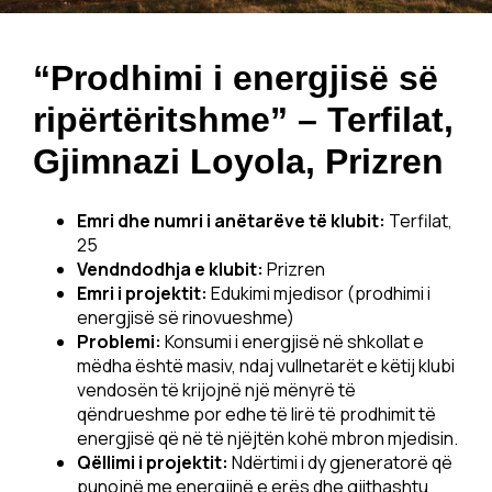
“Prodhimi i energjisë së
ripërtëritshme” – Terfilat,
Gjimnazi Loyola, Prizren
Emri dhe numri i anëtarëve të klubit:
Terfilat,
25
Vendndodhja e klubit:
Prizren
Emri i projektit:
Edukimi mjedisor (prodhimi i
energjisë së rinovueshme)
Problemi:
Konsumi i energjisë në shkollat e
mëdha është masiv, ndaj vullnetarët e këtij klubi
vendosën të krijojnë një mënyrë të
qëndrueshme por edhe të lirë të prodhimit të
energjisë që në të njëjtën kohë mbron mjedisin.
Qëllimi i projektit:
Ndërtimi i dy gjeneratorë që
punojnë me energjinë e erës dhe gjithashtu