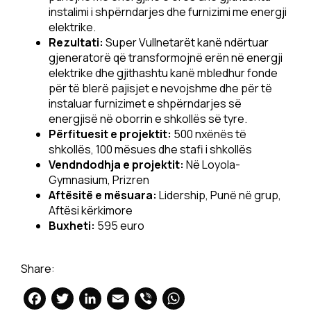
instalimi i shpërndarjes dhe furnizimi me energji
elektrike.
Rezultati:
Super Vullnetarët kanë ndërtuar
gjeneratorë që transformojnë erën në energji
elektrike dhe gjithashtu kanë mbledhur fonde
për të blerë pajisjet e nevojshme dhe për të
instaluar furnizimet e shpërndarjes së
energjisë në oborrin e shkollës së tyre.
Përfituesit e projektit:
500 nxënës të
shkollës, 100 mësues dhe stafi i shkollës
Vendndodhja e projektit:
Në Loyola-
Gymnasium, Prizren
Aftësitë e mësuara:
Lidership, Punë në grup,
Aftësi kërkimore
Buxheti:
595 euro
Share:
Facebook
Twitter
LinkedIn
Email
Viber
WhatsApp