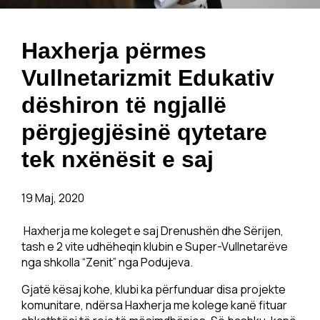
Haxherja përmes
Vullnetarizmit Edukativ
dëshiron të ngjallë
përgjegjësinë qytetare
tek nxënësit e saj
19 Maj, 2020
Haxherja me koleget e saj Drenushën dhe Sërijen,
tash e 2 vite udhëheqin klubin e Super-Vullnetarëve
nga shkolla “Zenit” nga Podujeva.
Gjatë kësaj kohe, klubi ka përfunduar disa projekte
komunitare, ndërsa Haxherja me kolege kanë fituar