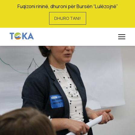
Fuqizoni rininë, dhuroni për Bursën “Lulëzojnë”
DHURO TANI!