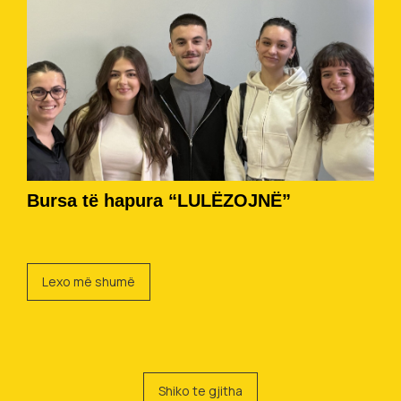
Bursa të hapura “LULËZOJNË”
Lexo më shumë
Shiko te gjitha