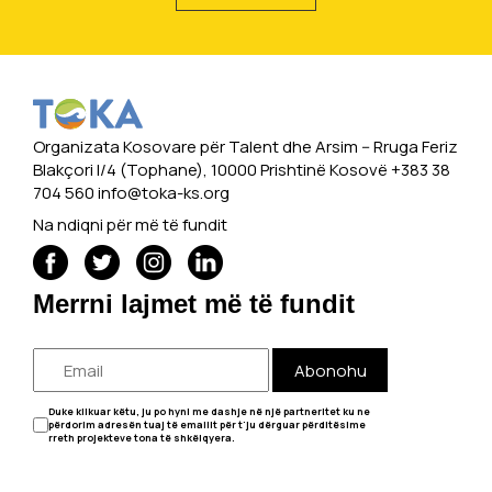
Organizata Kosovare për Talent dhe Arsim -- Rruga Feriz
Blakçori I/4 (Tophane), 10000 Prishtinë Kosovë +383 38
704 560
info@toka-ks.org
Na ndiqni për më të fundit
Merrni lajmet më të fundit
Abonohu
Duke klikuar këtu, ju po hyni me dashje në një partneritet ku ne
përdorim adresën tuaj të emailit për t'ju dërguar përditësime
rreth projekteve tona të shkëlqyera.