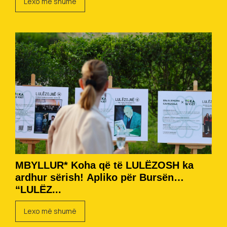
Lexo më shumë
MBYLLUR* Koha që të LULËZOSH ka
ardhur sërish! Apliko për Bursën
“LULËZ...
Lexo më shumë