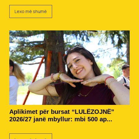
Lexo më shumë
Aplikimet për bursat “LULËZOJNË”
2026/27 janë mbyllur: mbi 500 ap...