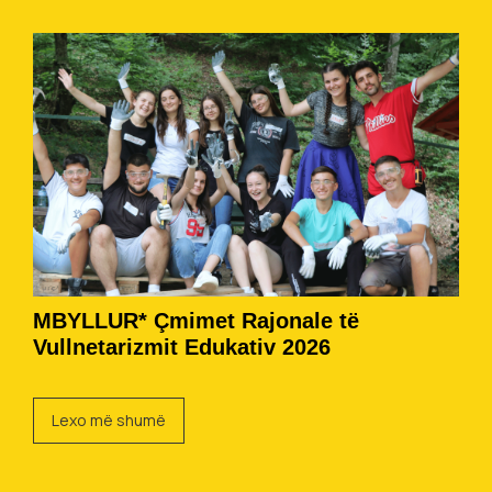
MBYLLUR* Çmimet Rajonale të
Vullnetarizmit Edukativ 2026
Lexo më shumë