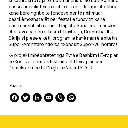
shkathtësi të reja të mësimdhënies. Së bashku, kanë
pasuruar bibliotekën e shkollës me dollape dhe libra,
kanë bërë ngritje të fondeve për të ndihmuar
bashkëmoshatarët për festat e fundvitit, kanë
pastruar shtratin e lumit Llap dhe kanë ndërtuar ulëse
dhe tavolina përreth lumit. Haxherja, Drenusha dhe
Sërija si pjesë e këtij programi e kanë marrë epitetin
Super-Arsimtare ndërsa nxënësit Super-Vullnetarë!
Ky projekt mbështetet nga Zyra e Bashkimit Evropian
në Kosovë, përmes Instrumentit Evropian për
Demokraci dhe të Drejtat e Njeriut EIDHR.
Share:
Facebook
Twitter
LinkedIn
Email
Viber
WhatsApp