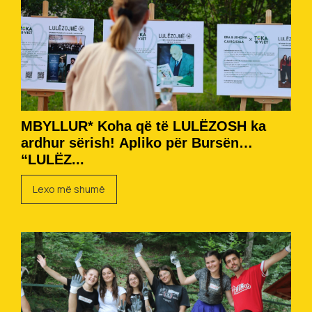
MBYLLUR* Koha që të LULËZOSH ka
ardhur sërish! Apliko për Bursën
“LULËZ...
Lexo më shumë