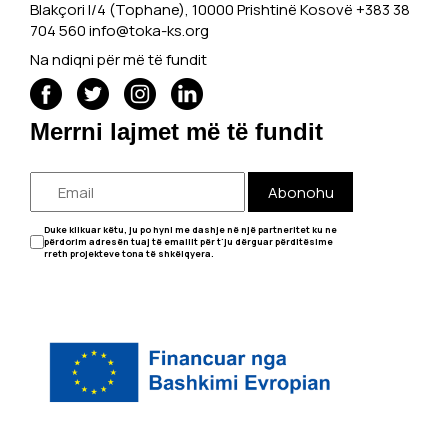
Blakçori I/4 (Tophane), 10000 Prishtinë Kosovë +383 38
704 560
info@toka-ks.org
Na ndiqni për më të fundit
Merrni lajmet më të fundit
Abonohu
Duke klikuar këtu, ju po hyni me dashje në një partneritet ku ne
përdorim adresën tuaj të emailit për t'ju dërguar përditësime
rreth projekteve tona të shkëlqyera.