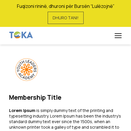
Fuqizoni rininë, dhuroni për Bursën “Lulëzojnë”
DHURO TANI!
Membership
Membership Title
Lorem Ipsum
is simply dummy text of the printing and
typesetting industry. Lorem Ipsum has been the industry’s
standard dummy text ever since the 1500s, when an
unknown printer took a galley of type and scrambled it to