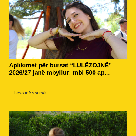
Aplikimet për bursat “LULËZOJNË”
2026/27 janë mbyllur: mbi 500 ap...
Lexo më shumë