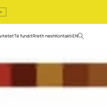
I!
vitetet
Të fundit
Rreth nesh
Kontakti
EN