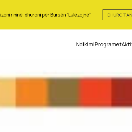
izoni rininë, dhuroni për Bursën “Lulëzojnë”
DHURO TAN
Ndikimi
Programet
Akti