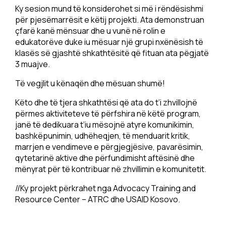
Ky sesion mund të konsiderohet si më i rëndësishmi
për pjesëmarrësit e këtij projekti. Ata demonstruan
çfarë kanë mënsuar dhe u vunë në rolin e
edukatorëve duke iu mësuar një grupi nxënësish të
klasës së gjashtë shkathtësitë që fituan ata pëgjatë
3 muajve.
Të vegjlit u kënaqën dhe mësuan shumë!
Këto dhe të tjera shkathtësi që ata do t’i zhvillojnë
përmes aktiviteteve të përfshira në këtë program,
janë të dedikuara t’iu mësojnë atyre komunikimin,
bashkëpunimin, udhëheqjen, të menduarit kritik,
marrjen e vendimeve e përgjegjësive, pavarësimin,
qytetarinë aktive dhe përfundimisht aftësinë dhe
mënyrat për të kontribuar në zhvillimin e komunitetit.
//Ky projekt përkrahet nga Advocacy Training and
Resource Center – ATRC dhe USAID Kosovo.