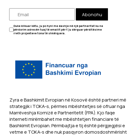
Abonohu
Duke klikuar këtu, ju po hyni me dashje në një partneritet ku ne
përdorim adresën tuaj të emailit për t'ju dërguar përditësime
rreth projekteve tona të shkëlqyera.
Zyra e Bashkimit Evropian në Kosovë është partneri më
strategjik i TOKA-s, përmes mbështetjes së ofruar nga
Marrëveshja Kornizë e Partneritetit (FPA). Kjo faqe
interneti mirëmbahet me mbështetjen financiare të
Bashkimit Evropian. Përmbajtja e tij është përgjegjësi e
vetme e TOKA-s dhe nuk pasqyron domosdoshmërisht