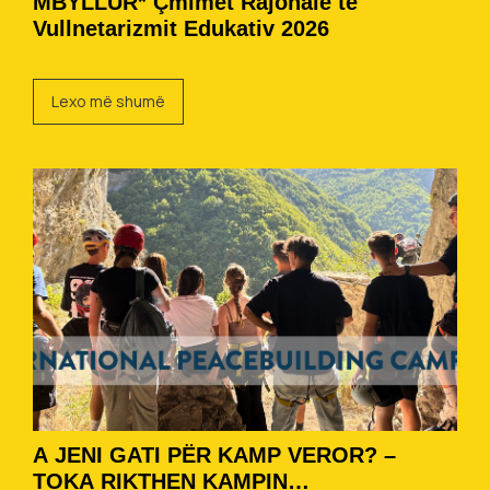
MBYLLUR* Çmimet Rajonale të
Vullnetarizmit Edukativ 2026
Lexo më shumë
A JENI GATI PËR KAMP VEROR? –
TOKA RIKTHEN KAMPIN