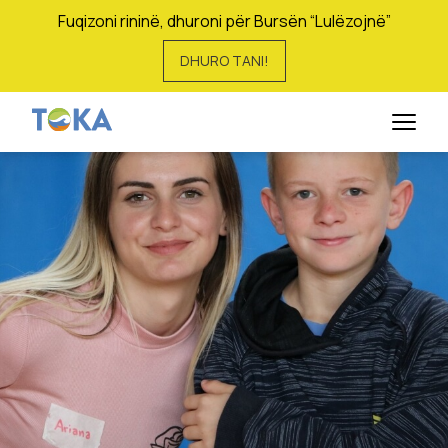
Fuqizoni rininë, dhuroni për Bursën “Lulëzojnë”
DHURO TANI!