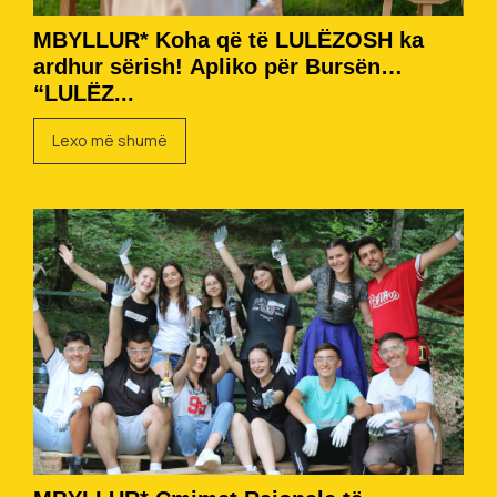
MBYLLUR* Koha që të LULËZOSH ka
ardhur sërish! Apliko për Bursën
“LULËZ...
Lexo më shumë