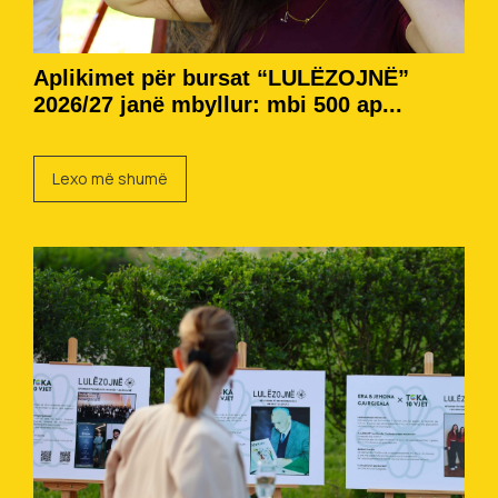
Aplikimet për bursat “LULËZOJNË”
2026/27 janë mbyllur: mbi 500 ap...
Lexo më shumë