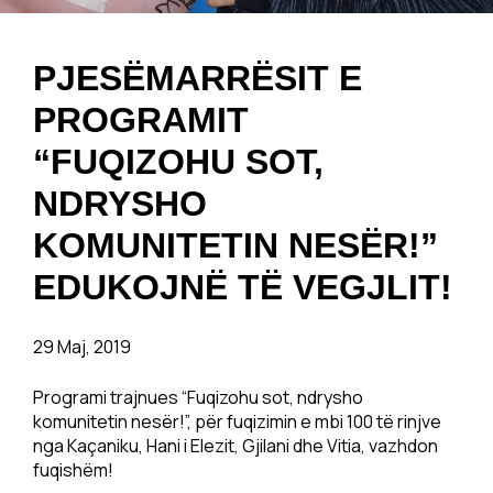
PJESËMARRËSIT E
PROGRAMIT
“FUQIZOHU SOT,
NDRYSHO
KOMUNITETIN NESËR!”
EDUKOJNË TË VEGJLIT!
29 Maj, 2019
Programi trajnues “Fuqizohu sot, ndrysho
komunitetin nesër!”, për fuqizimin e mbi 100 të rinjve
nga Kaçaniku, Hani i Elezit, Gjilani dhe Vitia, vazhdon
fuqishëm!