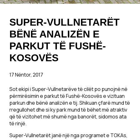
SUPER-VULLNETARËT
BËNË ANALIZËN E
PARKUT TË FUSHË-
KOSOVËS
17 Nëntor, 2017
Sot ekipi i Super-Vullnetarëve të cilët po punojnë në
përmirësimin e parkut të Fushë-Kosovës e vizituan
parkun dhe bënë analizën e tij. Shikuan çfarë mund të
rregullohet dhe si ky park mund të bëhet më atraktiv
që të vizitohet më shumë nga banorët, sidomos ata
të rinjë.
Super-Vullnetarët janë një nga programet e TOKAs,