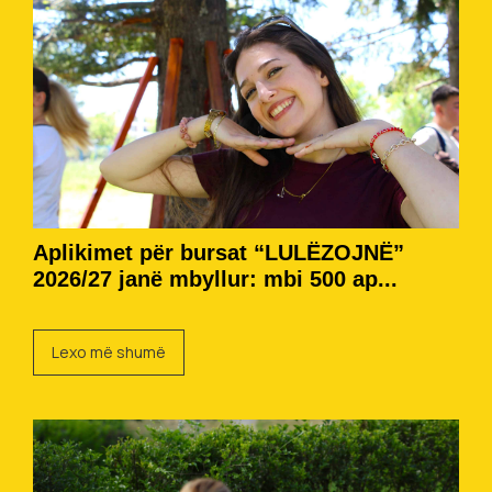
Aplikimet për bursat “LULËZOJNË”
2026/27 janë mbyllur: mbi 500 ap...
Lexo më shumë