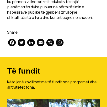
ku përmes vullnetarizmit edukativ të rinjtë
pjesëmarrës duke punuar në përmirësimin e
hapësirave publike të gjelbëra zhvillojnë
shktathtësitë e tyre dhe kontribuojnë në shoqëri.
Share:
Facebook
Twitter
LinkedIn
Email
Viber
WhatsApp
Të fundit
Këto janë zhvillimet më të fundit nga programet dhe
aktivitetet tona.