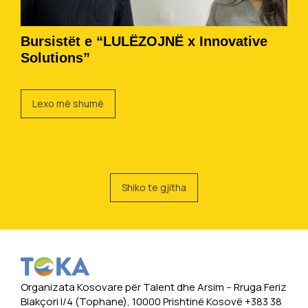
Bursistët e “LULËZOJNË x Innovative
Solutions”
Lexo më shumë
Shiko te gjitha
Organizata Kosovare për Talent dhe Arsim -- Rruga Feriz
Blakçori I/4 (Tophane), 10000 Prishtinë Kosovë +383 38