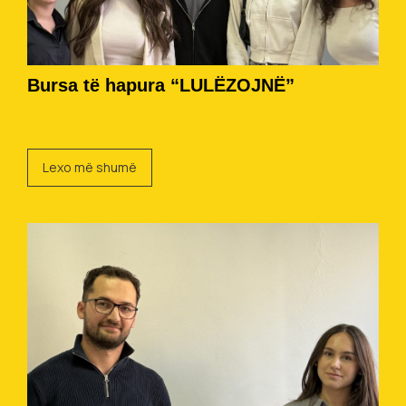
Bursa të hapura “LULËZOJNË”
Lexo më shumë