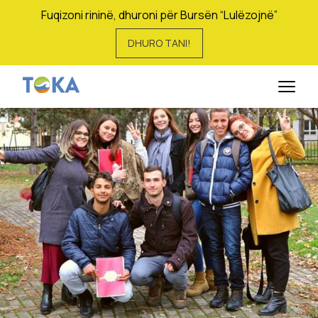
Fuqizoni rininë, dhuroni për Bursën “Lulëzojnë”
DHURO TANI!