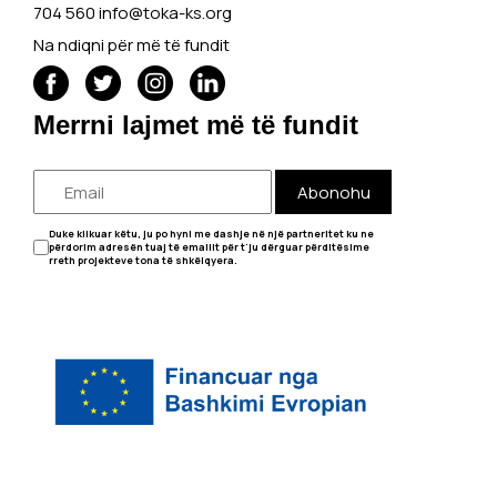
704 560
info@toka-ks.org
Na ndiqni për më të fundit
Merrni lajmet më të fundit
Abonohu
Duke klikuar këtu, ju po hyni me dashje në një partneritet ku ne
përdorim adresën tuaj të emailit për t'ju dërguar përditësime
rreth projekteve tona të shkëlqyera.