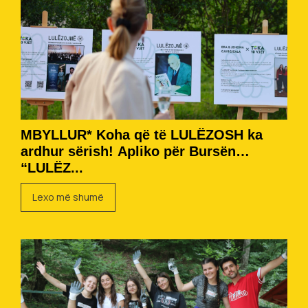
MBYLLUR* Koha që të LULËZOSH ka
ardhur sërish! Apliko për Bursën
“LULËZ...
Lexo më shumë