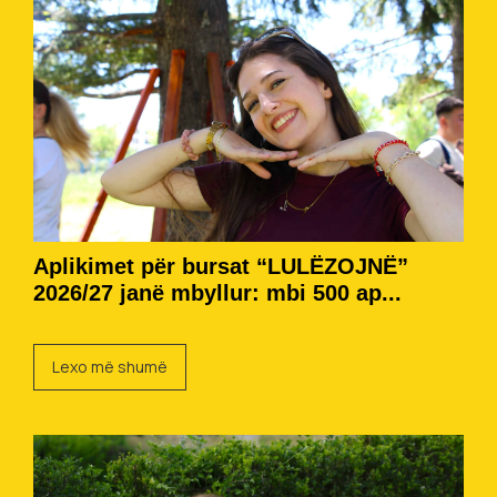
Aplikimet për bursat “LULËZOJNË”
2026/27 janë mbyllur: mbi 500 ap...
Lexo më shumë