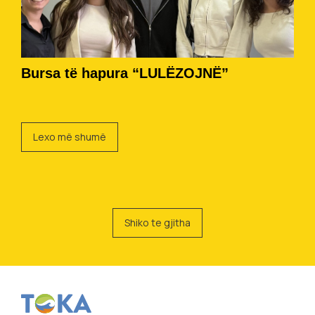
Bursa të hapura “LULËZOJNË”
Lexo më shumë
Shiko te gjitha