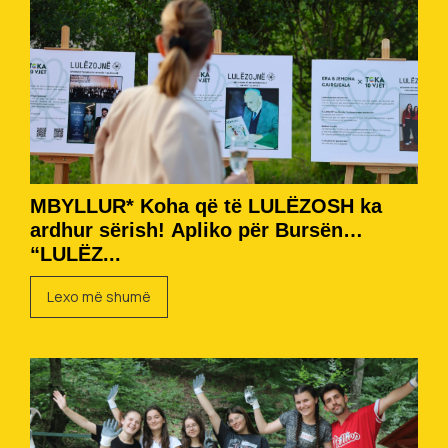
MBYLLUR* Koha që të LULËZOSH ka
ardhur sërish! Apliko për Bursën
“LULËZ...
Lexo më shumë