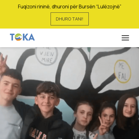
Fuqizoni rininë, dhuroni për Bursën “Lulëzojnë”
DHURO TANI!