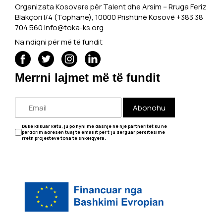
Organizata Kosovare për Talent dhe Arsim -- Rruga Feriz
Blakçori I/4 (Tophane), 10000 Prishtinë Kosovë +383 38
704 560
info@toka-ks.org
Na ndiqni për më të fundit
Merrni lajmet më të fundit
Abonohu
Duke klikuar këtu, ju po hyni me dashje në një partneritet ku ne
përdorim adresën tuaj të emailit për t'ju dërguar përditësime
rreth projekteve tona të shkëlqyera.